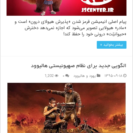
پیام اصلی انیمیشن قرمز شدن «پذیرش هیولای درون» است و
«مادر» هیولایی تصویر می‌شود که اجازه نمی‌دهد دخترش
«حیوانیّت» درونی خود را حفظ کند!
بیشتر بخوانید »
الگویی جدید برای نظام صهیونیستی هالیوود
۱۳۹۵-۰۹-۱۸
یهود و هالیوود
۰
1,202