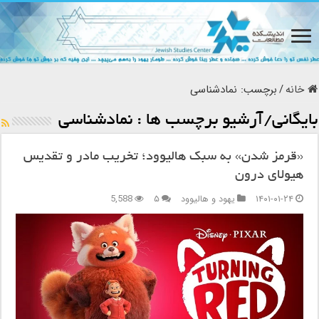
خانه
/
برچسب:
نمادشناسی
بایگانی/آرشیو برچسب ها :
نمادشناسی
«قرمز شدن» به سبک هالیوود؛ تخریب مادر و تقدیس
هیولای درون
۱۴۰۱-۰۱-۲۴
یهود و هالیوود
۵
5,588