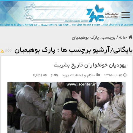
خانه
/
برچسب:
پارک بوهیمیان
بایگانی/آرشیو برچسب ها :
پارک بوهیمیان
یهودیان خونخواران تاریخ بشریت
۱۳۹۵-۰۶-۱۵
احکام و اعتقادات یهود
۶
6,021