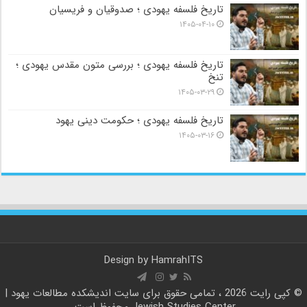
تاریخ فلسفه یهودی ؛ صدوقیان و فریسیان
۱۴۰۵-۰۴-۱۰
تاریخ فلسفه یهودی ؛ بررسی متون مقدس یهودی ؛
تنخ
۱۴۰۵-۰۳-۲۹
تاریخ فلسفه یهودی ؛ حکومت دینی یهود
۱۴۰۵-۰۳-۱۶
Design by
HamrahITS
© کپی رایت 2026 ، تمامی حقوق برای سایت
اندیشکده مطالعات یهود |
Jewish Studies Center
محفوظ است.