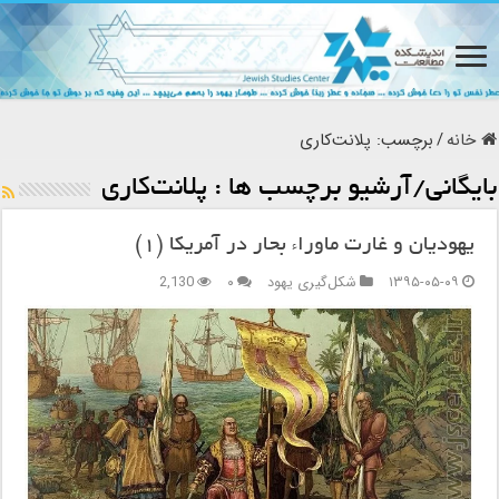
خانه
/
برچسب:
پلانت‌کاری
بایگانی/آرشیو برچسب ها :
پلانت‌کاری
یهودیان و غارت ماوراء بحار در آمریکا (۱)
۱۳۹۵-۰۵-۰۹
شکل‌گیری یهود
۰
2,130