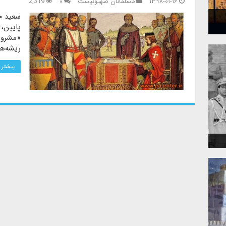
۱۳۹۸-۰۱-۱۶
مسلمانان صهیونیست
۰
2,319
سعید حج
پایین، 
«مشروط
ریشه‌ها
بیشتر 