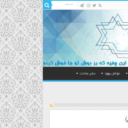
عوامل یهود
سایر مباحث
)