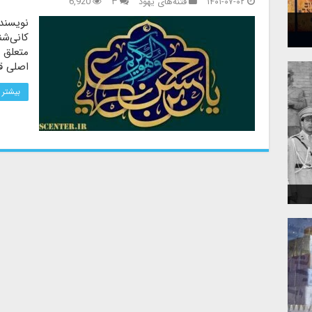
۱۴۰۱-۰۷-۰۲
فتنه‌های یهود
۳
6,920
نویسندگ
کانی‌شن
متعلق ب
اصلی ق
بیشتر 