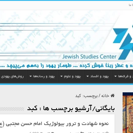
 ما
 و فرقه‌ها
یهود و افساد
یهود و علوم
یهود و رسانه‌ها
روش‌های یهودی
خانه
/
برچسب:
کبد
بایگانی/آرشیو برچسب ها :
کبد
نحوه شهادت و ترور بیولوژیک امام حسن مجتبی (ع