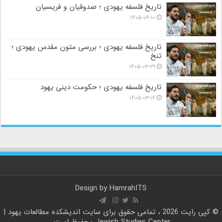
تاریخ فلسفه یهودی ؛ صدوقیان و فریسیان
۱۴۰۵-۰۴-۱۰
تاریخ فلسفه یهودی ؛ بررسی متون مقدس یهودی ؛
تنخ
۱۴۰۵-۰۳-۲۹
تاریخ فلسفه یهودی ؛ حکومت دینی یهود
۱۴۰۵-۰۳-۱۶
Design by
HamrahITS
© کپی رایت 2026 ، تمامی حقوق برای سایت
اندیشکده مطالعات یهود |
Jewish Studies Center
محفوظ است.