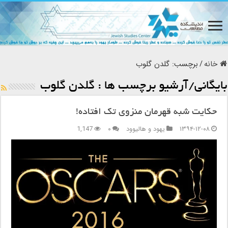
خانه
/
برچسب:
گلدن گلوب
بایگانی/آرشیو برچسب ها :
گلدن گلوب
حکایت شبه قهرمان منزوی تک افتاده!
۱۳۹۴-۱۲-۰۸
یهود و هالیوود
۰
1,147