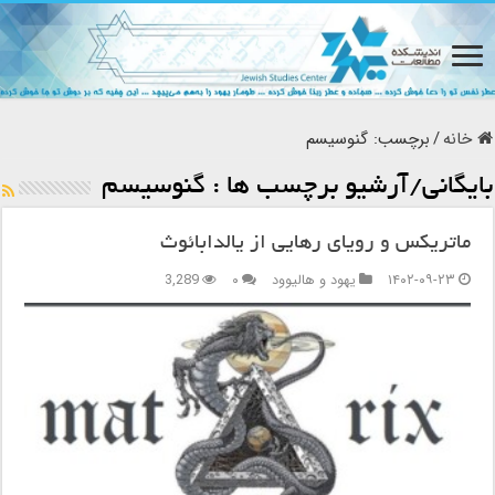
خانه
/
برچسب:
گنوسیسم
بایگانی/آرشیو برچسب ها :
گنوسیسم
ماتریکس و رویای رهایی از یالدابائوث
۱۴۰۲-۰۹-۲۳
یهود و هالیوود
۰
3,289