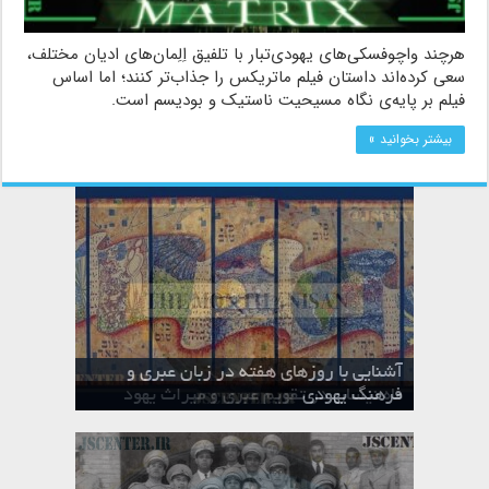
هرچند واچوفسکی‌های یهودی‌تبار با تلفیق اِلِمان‌های ادیان مختلف،
سعی کرده‌اند داستان فیلم ماتریکس را جذاب‌تر کنند؛ اما اساس
فیلم بر پایه‌ی نگاه مسیحیت ناستیک و بودیسم است.
بیشتر بخوانید »
آشنایی با روزهای هفته در زبان عبری و
تقویم عبری
فرهنگ یهودی
ماه الول در تقویم عبری و میراث یهود
ماه طوت در تقویم عبری و میراث یهود
ماه شواط در تقویم عبری و میراث یهود
ماه نیسان در تقویم عبری و میراث یهود
ماه تیشری در تقویم عبری و میراث یهود
ماه حشوان در تقویم عبری و میراث یهود