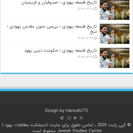
تاریخ فلسفه یهودی ؛ صدوقیان و فریسیان
۱۴۰۵-۰۴-۱۰
تاریخ فلسفه یهودی ؛ بررسی متون مقدس یهودی ؛
تنخ
۱۴۰۵-۰۳-۲۹
تاریخ فلسفه یهودی ؛ حکومت دینی یهود
۱۴۰۵-۰۳-۱۶
Design by
HamrahITS
© کپی رایت 2026 ، تمامی حقوق برای سایت
اندیشکده مطالعات یهود |
Jewish Studies Center
محفوظ است.