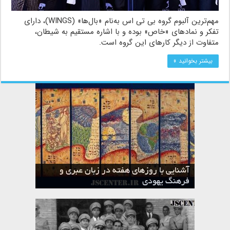
مهم‌ترین آلبوم گروه بی تی اس به‌نام «بال‌ها» (WINGS)، دارای
تفکر و نمادهای «خاص» بوده و با اشاره مستقیم به شیطان،
متفاوت از دیگر کارهای این گروه است.
بیشتر بخوانید »
آشنایی با روزهای هفته در زبان عبری و
تقویم عبری
فرهنگ یهودی
ماه الول در تقویم عبری و میراث یهود
ماه طوت در تقویم عبری و میراث یهود
ماه شواط در تقویم عبری و میراث یهود
ماه نیسان در تقویم عبری و میراث یهود
ماه تیشری در تقویم عبری و میراث یهود
ماه حشوان در تقویم عبری و میراث یهود