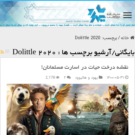
خانه
/
برچسب:
Dolittle 2020
بایگانی/آرشیو برچسب ها :
Dolittle 2020
نقشه درخت حیات در اسارت مسلمانان!
۱۴۰۰-۰۵-۳۱
یهود و هالیوود
۲
2,178