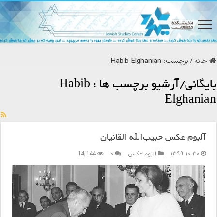
خانه
/
برچسب:
Habib Elghanian
بایگانی/آرشیو برچسب ها :
Habib
Elghanian
آلبوم عکس حبیب‌الله القانیان
۱۳۹۹-۱۰-۳۰
آلبوم عکس
۰
14,144