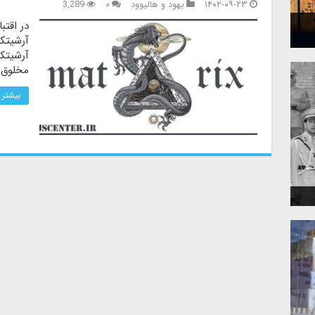
۱۴۰۲-۰۹-۲۳
یهود و هالیوود
۰
3,289
در اقت
آرشیتک
آرشیتکت
مخلوق ب
بیشتر 