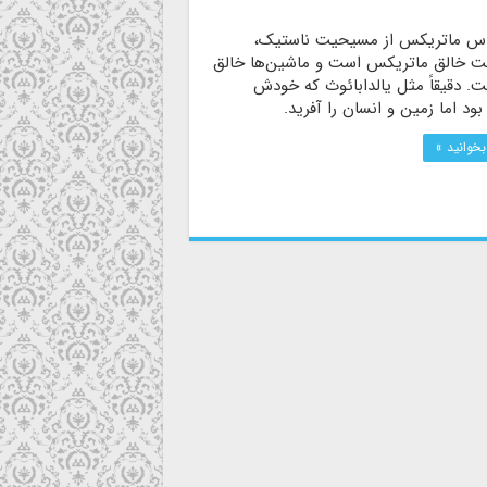
باس ماتریکس از مسیحیت ناستیک،
ت خالق ماتریکس است و ماشین‌ها خالق
. دقیقاً مثل یالدابائوث که خودش
ود اما زمین و انسان را آفرید.
بخوانید »