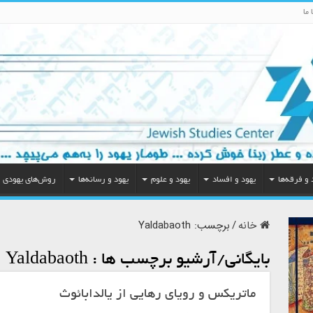
 ما
 و فرقه‌ها
یهود و افساد
یهود و علوم
یهود و رسانه‌ها
روش‌های یهودی
خانه
/
برچسب:
Yaldabaoth
بایگانی/آرشیو برچسب ها :
Yaldabaoth
ماتریکس و رویای رهایی از یالدابائوث