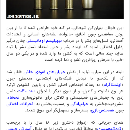
این طوفان بنیان‌کن شیطانی، در کنه خود طراحی شده تا با از بین
بردن مفاهیمی چون اخلاق، خانواده، علقه‌های انسانی و اعتقادات
آسمانی، نسل‌های بشر را در مرداب
نیهیلیسم اومانیستی
چنان درگیر
رذایل اخلاقی نماید که آینده بشر و حتی امتداد نسل بشر را تباه
سازد، چند سالی است که به کشور ما وارد شده و در یکی دو سال
اخیر، با سرعتی روزافزون نشو و نما کرده است.
البته در این میان، نباید از نقش
جریان‌های نفوذی خائن
غافل شد
که از یک‌سو با تبدیل شبکه‌های اجتماعی منحطی چون
«
اینستاگرام
» به رسانه اجتماعی اصلی کشور و پایین کشیدن کرکره
هر نوع نظارت و کنترل، و از سوی دیگر با اجرای
سند ۲۰۳۰
، دامن
زدن به جنبش‌های فمینیستی و تلاش برای قانونی‌سازی
فحشاء
،
مشروعیت‌بخشی به
حرام‌زادگی
و رسمیت‌بخشی به
انحرافات اخلاقی
چون
همجنس‌بازی
، بسترساز و تسهیل‌گر این موج شدند.
همان جریانی که ازدواج دختری زیر ۱۸ سال را با برچسب
«
کودک‌همسری
» مطلقاً تخریب می‌کند، اما به دنبال
آموزش جنسی