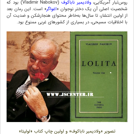
روس‌تبار آمریکایی،
ولادیمیر ناباکوف
(Vladimir Nabokov) بود که
شخصیت اصلی آن یک دختر نوجوان «
اغواگر
» است. این رمان بعد
از اولین انتشار، تا سال‌ها به‌خاطر محتوای هنجارشکن و ضدیت آن
با اخلاقیات مسیحی، در بسیاری از کشورهای غربی ممنوع بود.
تصویر «ولادیمیر ناباکوف» و اولین چاپ کتاب «لولیتا»