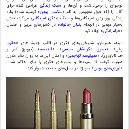
نوجوان را برمی‌داشت و آن‌ها، و
سبک زندگی
طراحی شده برای
آنان را (که حول مفهومی به نام «
سکسی بودن
» ترسیم شده) وارد
زندگی روزمره‌ی آمریکایی‌ها و
سبک زندگی آمریکایی
می‌کرد، نقش
بسیار مهمی در انهدام
بنیان خانواده
در کشورهای غربی و طغیان
«
حرام‌زادگی
» ایفاء کرد.
البته، همزمان، شبیخون‌های فکری در قالب جنبش‌های «
حقوق
زنان
»، «
حقوق دگرباشان جنسی
»، «
آتئیسم
» (ترویج کفر و
خداناباوری)، «
فمینیسم تهاجمی
» و امثال این‌ها به روان بشر مدرن
صورت گرفت تا زمینه‌ها و بسترهای فکری را برای حاکم شدن
«
ارزش‌های نوین
» به‌ویژه در نسل‌های جدید، هموار کند.