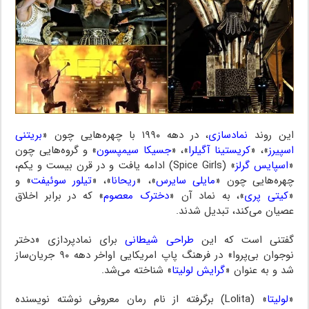
این روند
نمادسازی
، در دهه ۱۹۹۰ با چهره‌هایی چون «
بریتنی
اسپیرز
»، «
کریستینا آگیلرا
»، «
جسیکا سیمپسون
» و گروه‌هایی چون
«
اسپایس گرلز
» (Spice Girls) ادامه یافت و در قرن بیست و یکم،
چهره‌هایی چون «
مایلی سایرس
»، «
ریحانا
»، «
تیلور سوئیفت
» و
«
کیتی پری
»، به نماد آن «
دخترک معصوم
» که در برابر اخلاق
عصیان می‌کند، تبدیل شدند.
گفتنی است که این
طراحی شیطانی
برای نمادپردازی «دختر
نوجوان بی‌پروا» در فرهنگ پاپ امریکایی اواخر دهه ۹۰ جریان‌ساز
شد و به عنوان «
گرایش لولیتا
» شناخته می‌شد.
«
لولیتا
» (Lolita) برگرفته از نام رمان معروفی نوشته نویسنده