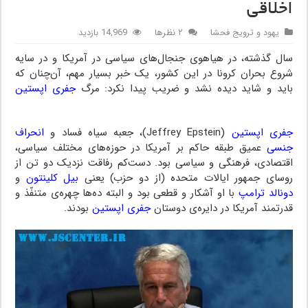
اخلاقی
یهود و ترویج فحشا
۲ نظرها
14,969 بازدید
سال گذشته، در هیاهوی جنجال‌های سیاسی در آمریکا و در سایه
شروع بحران کرونا در این کشور، یک خبر بسیار مهم، آن‌چنان که
باید و شاید دیده نشد و ضریب پیدا نکرد: مرگ
جفری اپستین
لولیتا
جفری اپستین
(Jeffrey Epstein)، جعبه سیاه فساد و
انحراف
جنسی
عمیق طبقه حاکم بر آمریکا در حوزه‌های مختلف سیاسی،
اقتصادی، فرهنگی و سیاسی بود. دست‌کم رفاقت نزدیک دو تن از
روسای جمهور ایالات متحده (از دو حزب) یعنی
بیل کلینتون
و
دونالد ترامپ
با او آشکار و قطعی بود و البته ده‌ها چهره‌ی متنفّذ و
قدرتمند آمریکا در دایره‌ی دوستان
جفری اپستین
بودند.