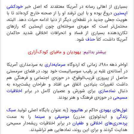
بسیاری از اهالی رسانه در آمریکا معتقدند که اصل خبر
خودکشی
اپستین
دروغ بوده و با این ترفند او را از صحنه خارج کرده‌اند تا با
هویت جعلی جدید در نقطه‌ای دیگر از دنیا ادامه حیات دهد. البته،
محتمل‌تر است که مهره‌ی سوخته‌ای چون اپستین که رازهای
تکان‌دهنده بسیاری از فساد و انحرافات اخلاقی شدید حاکمان
آمریکا داشت، کلاً
حذف
شود.
بیشتر بدانیم
:
یهودیان و مافیای کودک‌آزاری
اواخر دهه ۱۹۸۰، زمانی که اردوگاه
سرمایه‌داری
به سردمداری آمریکا
در آستانه‌ی غلبه بر رقیب سوسیالیست خود بود، در فضای سرمستی
حاصل از پیروزی قریب‌الوقوع، در حوزه‌ی اجتماعی و فرهنگی هم
داشت تغییرات بنیادین اتفاق می افتاد و طراحان پشت‌پرده به
دنبال
نمادسازی
برای شورش و عصیان کامل در برابر
اخلاقیات
مسیحی
در حوزه‌ی فرهنگ و هنر بودند.
غول‌های یهودی
حاکم بر
هالیوود
(به عنوان بایگاه اصلی تولید
سبک
زندگی
و ایدئولوژی مدرن)
موسیقی
و
سینما
را به سمت
پرده‌دری‌های اخلاقی
و
طغیان
در برابر اخلاقیات ریشه‌دار مسیحی
هدایت کردند و برای این روند، نمادهایی هم تراشیدند.