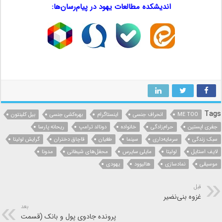
اندیشکده مطالعات یهود در پیام‌رسان‌ها:
…
…
…
لولیتا ، لولیتا ، لولیتا ، لولیتا
Tags
ME TOO
انحراف جنسی
اینستاگرام
بهره‌کشی جنسی
بیل کلینتون
جفری اپستین
حرام‌زادگی
خانواده
دونالد ترامپ
ریحانه پارسا
سبک زندگی
سرمایه‌داری
سینما
طغیان
قاچاق دختران
گرایش لولیتا
لایف استایل
لولیتا
مایلی سایرس
محفل‌های شیطانی
مدونا
موسیقی
نمادسازی
هالیوود
یهودی
قبل
غزوه بنی‌نضیر
بعد
پرونده جادوی پول و بانک (قسمت