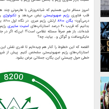
 و
امروز مسافر جایی هستیم که شبانه‌روزش با هارمونی چند هزار
قلب فناوری
رژیم صهیونیستی
نبض می‌دهد و
تکنولوژی
را
درمی‌آورد؛
یگان ۸۲۰۰
ارتش
بدانیم که قریب ۴۰ درصد استارتاپ‌های
امنیت سایبری
رژیم 
شده‌اند، باز هم صرفاً مسئله نظامی است؟! این‌که اگر در ج
مایکروسافت و گوگل و… بیاید، چه؟
القصه که این خطوط را کنار هم چیده‌ایم تا قدری نقش ای
استارتاپ‌های رژیم صهیونیستی مشخص کنیم. پیش از شر
خطی حول چیستیِ این یگان، جملاتی عرض بشود.