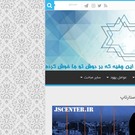
عوامل یهود
سایر مباحث