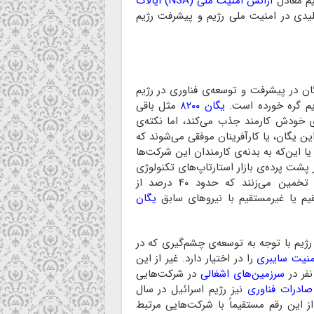
یم معادل
آژانس امنیت ملی (NSA)
ایالات
یدی در امنیت ملی رژیم و پیشرفت رژیم
ان در پیشرفت و توسعه‌ی فناوری در رژیم
م گره خورده است.
یگان ۸۲۰۰
مثل باقی
 خودش کارمند جذب می‌کند، اما نکته‌ی
ن یگان، یا کارآفرینان موفقی می‌شوند که
 این‌که به بدنه‌ی کارمندان این شرکت‌ها
ن سلطانی است که در پشت پرده‌ی بازار استارتاپ‌های تکنولوژی
رژیم قرار دارد. این قضیه به‌قدری شایع است که برخی تخمین می‌زنند که حدود ۴۰ درصد از
م یا غیرمستقیم با نیروهای سابق
یگان
رژیم با توجه به توسعه‌ی چشم‌گیری که در
منیت سایبری
را در اختیار دارد. غیر از این
سرزمین‌های اشغالی
در شرکت‌هایی
صادرات فناوری
نیز رژیم اسرائیل در سال
جهی از این رقم مستقیماً با شرکت‌هایی مرتبط