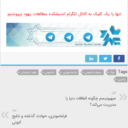
رسوم ماسونی ، رسوم ماسونی ، رسوم ماسونی ، رسوم ماسونی
تنها با یک کلیک به کانال تلگرام اندیشکده مطالعات یهود بپیوندیم:
Tags
بوآز
رسوم ماسونی
فراماسونری
ماسونی
معبد سلیمان
یاخین
قبل
صهیونیسم چگونه اتفاقات دنیا را
مدیریت می‌کند؟
بعد
فراماسونری، حوادث گذشته و نتایج
کنونی