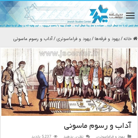
خانه
/
یهود و فرقه‌ها
/
یهود و فراماسونری
/
آداب و رسوم ماسونی
آداب و رسوم ماسونی
یهود و فراماسونری
نظری بدهید
5,237 بازدید