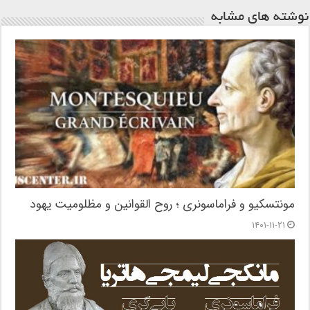
نوشته های مشابه
مونتسکیو و فراماسونری ؛ روح القوانین و مظلومیت یهود
۱۴۰۱-۱۱-۲۱