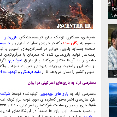
ر
د
Dead Islan
۶
همچنین، همکاری نزدیک میان توسعه‌دهندگان
بازی‌های اس
موسوم به
یگان ۸۲۰۰
، که در حوزه‌ی عملیات امنیتی و
جاسوس
صنعت به‌مثابه بازویی حیاتی در استراتژی‌های امنیتی و تب
زمینه‌ساز تولید بازی‌هایی شده که همزمان با سرگرم‌کردن ک
خاصی را به آن‌ها منتقل می‌کنند و از طریق
نفوذ نرم
، نگر
نهایت، این وضعیت پیچیده به‌روشنی ضرورت توجّه و واکن
امنیتی کشور را نشان می‌دهد تا از
نفوذ فرهنگی
و
تهدیدات اط
ن
دسترسی آزاد به بازی‌های اسرائیلی در ایران
دسترسی آزاد به
بازی‌های ویدیویی
تولیدشده توسط
شرکت‌ه
طیّ سال‌های اخیر به‌طور گسترده‌ای مورد توجه قرار گرفته ا
۵۸۵
بازی ویدیویی ساخت شرکت‌های اسرائیلی، حداقل
۵۲۵
و نصب هستند. این بازی‌ها عمدتاً در فروشگاه‌های اندروی
اپ‌استور
عرضه می‌شوند و هیچ فیلتر یا محدودیتی بر سر راه