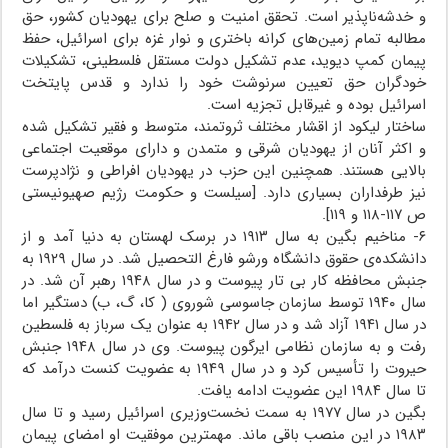
و خدشه‌ناپذیر است. تحقق امنیت و صلح برای یهودیان کشور، حق
مطالبه تمام زمین‌های کرانه باختری و نوار غزه برای اسرائیل، حفظ
پیمان کمپ دیوید، عدم تشکیل دولت مستقل فلسطینی، تشکیلات
خودگران حق تعیین سرنوشت خود را ندارد و قدس پایتخت
اسرائیل بوده و غیرقابل تجزیه است.
ساختار لیکود از اقشار مختلف ثروتمند، متوسط و فقیر تشکیل شده
و اکثر آنان از یهودیان شرقی و متمدن و دارای موقعیت اجتماعی
بالایی هستند. همچنین این حزب در یهودیان افراطی و نژادپرست
نیز طرفداران بسیاری دارد. [سیلست و حکومت رژیم صهیونیستی
ص ۱۱۷-۱۱۸ و ۱۱۹].
۶- مناخیم بگین به سال ۱۹۱۳ در برسک لهستان به دنیا آمد و از
دانشکده‌ی حقوق دانشگاه ورشو فارغ التحصیل شد. در سال ۱۹۲۹ به
جنبش محافظه کار بی تار پیوست و در سال ۱۹۴۸ رهبر آن شد. در
سال ۱۹۴۰ توسط سازمان جاسوسی شوروی ( کا، گ، ب) دستگیر اما
در سال ۱۹۴۱ آزاد شد و در سال ۱۹۴۲ به عنوان یک سرباز به فلسطین
رفت و به سازمان نظامی ایرگون پیوست. وی در سال ۱۹۴۸ جنبش
حیروت را تأسیس کرد و در سال ۱۹۴۹ به عضویت کنست درآمد که
تا سال ۱۹۸۴ این عضویت ادامه یافت.
بگین در سال ۱۹۷۷ به سمت نخست‌وزیری اسرائیل رسید و تا سال
۱۹۸۳ در این منصب باقی ماند. مهمترین موفقیت او امضای پیمان