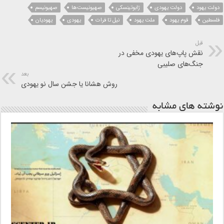
دولت یهود
دولت یهودی
ژابوتینسکی
صهیونیست‌ها
صهیونیسم
فلسطین
قوم یهود
ملت یهود
نیل تا فرات
یهودی
یهودیان
قبل
نقش پاپ‌های یهودی مخفی در
جنگ‌های صلیبی
بعد
روش هشانا یا جشن سال نو یهودی
نوشته های مشابه