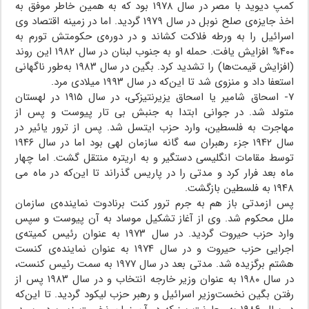
کمپ دیوید با مصر در سال ۱۹۷۸ بود که به همین خاطر موفق به
اخذ جایزه‌ی صلح نوبل در سال ۱۹۷۹ گردید. اما در زمینه اقتصاد وی
اسرائیل را به ورطه فلاکت کشاند و در دوره‌ی حکومتش تورم به
۴۰۰% افزایش یافت. حمله او به جنوب لبنان در سال ۱۹۸۲ این روند
(افزایش قیمت‌ها) را تشدید کرد. بگین در سال ۱۹۸۳ به‌طور ناگهانی
استعفا داد و منزوی شد تا این‌که در سال ۱۹۹۳ میلادی مرد.
۷- اسحاق شامیر یا اسحاق یزیرنتیزکی، در سال ۱۹۱۵ در لهستان
متولد شد. در جوانی ابتدا به جنبش بی تار پیوست و پس از
مهاجرت به فلسطین، وارد حزب ایتسل شد. پس از ترور یائیر در
سال ۱۹۴۲ جزء رهبران سه گانه سازمان لهی بود اما در سال ۱۹۴۶
توسط مقامات انگلیسی دستگیر و به اریتره منتقل گشت. اما چهار
ماه بعد فرار کرد و مدتی را در پاریس گذراند تا این‌که در ماه می
۱۹۴۸ به فلسطین بازگشت.
پس ازمدتی باز هم به جرم ترور کنت برنادوت نماینده‌ی سازمان
ملل محکوم شد. وی از آغاز تشکیل موساد به آن پیوست و سپس
وارد حزب حیروت گردید. در سال ۱۹۷۳ به عنوان رئیس کمیته‌ی
اجرایی حزب حیروت و در سال ۱۹۷۴ به عنوان نماینده‌ی کنست
هشتم برگزیده شد. مدتی بعد در سال ۱۹۷۷ به سمت رئیس کنست،
در سال ۱۹۸۰ به عنوان وزیر خارجه انتخاب و در سال ۱۹۸۳ پس از
رفتن بگین نخست‌وزیر اسرائیل و رهبر حزب لیکود گردید. تا این‌که