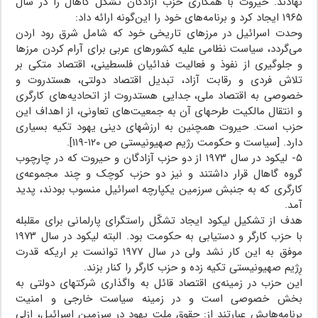
نهادند. حیروت با همکاری حزب آزادگان تشکل گاهال را در سال
۱۹۶۵ ایجاد کرد و برنامه‌های خود را این‌گونه ارائه داد:
وحدت اسرائیل در مرزهای تاریخی خود که شامل شرق رود اردن
می‌گردد، سیاست نظامی علیه کشورهای عربی برای آرام کردن مرزها
و جلوگیری از نفوذ و فعالیت فدائیان فلسطینی، اقتصاد متکی بر
تلاش فردی و رقابت آزاد، تبدیل اقتصاد دولتی، هستدروت و
خصوصی به اقتصاد ملی، جدایی هستدروت از اتحادیه‌های کارگری
و انتقال مالکیت طرحهای آن به جمعیت‌های تعاونی، از اهداف این
حزب است. حیروت همچنین به ارزشهای دینی یهود تکیه بسیاری
دارد. [سیاست و حکومت رژیم صهیونیستی ص ۱۲۰-۱۱۹].
۵- لیکود در سال ۱۹۷۳ از دو حزب آزادگان و حیروت که در چارچوب
گروه گاهال قرار داشتند و نیز دو حزب کوچک و چند مجموعه‌ی
کارگری که به جنبش سرزمین یکپارچه اسرائیل منسوب بودند، پدید
آمد.
هدف از تشکیل لیکود ایجاد تشکّل راستگرای پارلمانی برای مقلبله
با حزب کارگر و دستیابی به حکومت بود. البته لیکود در سال ۱۹۷۳
موفق به این کار نشد ولی در سال ۱۹۷۷ توانست بر اریکه قدرت
رِژیم صهیونیستی تکیه زده و حزب کارگر را کنار بزند.
این حزب در زمینه‌ی اقتصاد قائل به واگذاری شرکتهای دولتی به
بخش خصوصی است و در زمینه سیاست خارجی و امنیت
برنامه‌هایش عبارتند از: حقوق ملت یهود در سرزمین اسرائیل، ازلی