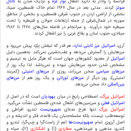
فرانسه را وادار به تأیید اشغال
نوار غزه
و نزدیک شدن به
کانال
سوئز
کردند. مدتی بعد در سال ۱۹۶۷ تمام خاک فلسطین، سینا،
بخشی از اراضی اردن در جنوب شرقی فلسطین، و بخشی از مناطق
سوریه در شمال‌شرقی از جمله ارتفاعات جولان و قنیطره را تحت
سیطره خود درآورند. و سرانجام در فاصله سال‌های ۱۹۷۸ تا ۱۹۸۲
میلادی، جنوب لبنان و بقاع غربی را نیز اشغال کردند.
آری،
اسرائیل مرز ثابتی ندارد
، هر قدر که تیغش بِبُرّد پیش می‌رود و
مرزهایش را گسترش می‌دهد و عقب‌نشینی نمی‌کند. به‌همین دلیل
اسرائیل
از معدود کشورهای جهان است که هرگز مایل به ترسیم و
مشخص شدن حدود مرزهایش نبوده و نمی‌باشد. لذا یک روز از
مرزهای سیاسی
سخن می‌راند، روزی از
مرزهای امنیتی
(کمربند
امنیتی)، روز دیگر از
مرزهای توراتی
و یک روز هم از
مرزهای
بین‌المللی
داد سخن می‌دهد.
اسرائیل بزرگ
، اصطلاحی رایج در میان
یهودیان
است که در اصل از
اسرائیل فعلی
و سرزمین‌های اشغال شده‌ی فلسطین نشأت می‌گیرد.
اسرائیل بزرگ
تنها طرح عده‌ای
صهیونیست
تندرو، افراطی و
توسعه‌طلب نیست، بلکه سلسله‌جنبان یک قاعده، فکر و اندیشه و در
اصل آرزوی تمام
صهیونیست‌ها
اعم از راست‌گرا و چپ‌گرا، تندرو و
کندرو، مذهبی و غیرمذهبی،
سفاردی
(۱) و
اشکنازی
(۲)، سیاه و