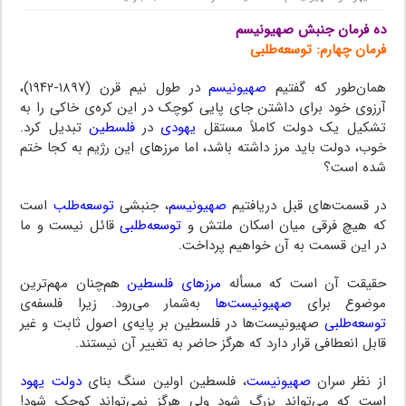
ده فرمان جنبش صهیونیسم
فرمان چهارم: توسعه‌طلبی
همان‌طور که گفتیم
صهیونیسم
در طول نیم قرن (۱۸۹۷-۱۹۴۲)،
آرزوی خود برای داشتن جای پایی کوچک در این کره‌ی خاکی را به
تشکیل یک دولت کاملاً مستقل
یهودی
در
فلسطین
تبدیل کرد.
خوب، دولت باید مرز داشته باشد، اما مرزهای این رژیم به کجا ختم
شده است؟
در قسمت‌های قبل دریافتیم
صهیونیسم
، جنبشی
توسعه‌طلب
است
که هیچ فرقی میان اسکان ملتش و
توسعه‌طلبی
قائل نیست و ما
در این قسمت به آن خواهیم پرداخت.
حقیقت آن است که مسأله
مرزهای فلسطین
هم‌چنان مهم‌ترین
موضوع برای
صهیونیست‌ها
به‌شمار می‌رود. زیرا فلسفه‌ی
توسعه‌طلبی
صهیونیست‌ها در فلسطین بر پایه‌ی اصول ثابت و غیر
قابل انعطافی قرار دارد که هرگز حاضر به تغییر آن نیستند.
از نظر سران
صهیونیست
، فلسطین اولین سنگ بنای
دولت یهود
است که می‌تواند بزرگ شود ولی هرگز نمی‌تواند کوچک شود!