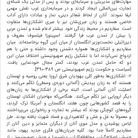
مهارت‌های مدیریتی و سرمایه‌ای بودند و پس از مدتی یک شبکه‌ی
تجارت بین‌المللی ایجاد کردند و در سرمایه‌داری غرب نقش مهمی
ایفا نمودند. آنان از لحاظ شعائر دینی، نماز و عبادات دارای آداب
خاصی هستند و زبان عبری‌شان نیز با عبری اشکنازی‌ها متفاوت
است. سفاردیم در محیط زندگی خود بیشتر ادغام شده و تمدن عربی
را بیش از تمدن غرب فرا گرفتند. اسپینوزا فیلسوف معروف و
دیزرائیلی نخست‌وزیر انگلستان از میان این گروه برخاسته‌اند. میان
سفاردیم و اشکنازی‌ها همواره دشمنی وجود داشته و حتی با هم
ازدواج نمی‌کردند اما با تشکیل رژیم صهیونیستی اختلاف میان این
دو که حامل تمدن غرب بودند، کمتر مجال خودنمایی یافت.
[سیاست و حکومت رژیم صهیونیستی ص ۳۸۹-۳۹۰].
۲- اشکنازی‌ها به‌طور کلی یهودیان شرق اروپا یعنی روسیه و لهستان
هستند که به زبان ییدیش (آلمانی دوره‌ی وسطی) تکلّم می‌کنند و
اصلیّت آنان آلمانی است. البته برخی از اشکنازی‌ها به زبان‌های
دیگر اروپایی نیز تکلّم می‌کنند. هنگامی‌که مهاجران اشکناز، لهستان
را به قصد کشورهایی چون هلند، انگلستان و آمریکا ترک کردند،
گروه‌های کوچکی بودند که بیشتر به تجارت و رباخواری می‌پرداختند
و معمولاً به غل و غش و کلاهبرداری و فساد شهرت یافته بودند. طرز
لباس پوشیدن و مدل موی آنان از دیگران متمایز و دین آنان از
سفاردیم کاملاً جدا بود. کلیه جریان‌های فکری جدید یهود، مانند
جنبش اصلاح‌گران، محافظه‌کاران، دیاسپورا و جنش صهیونیستی از