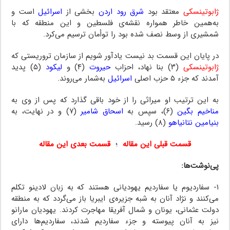
ژابوتینسکی
معتقد بود
شرق رود اردن
بخشی از
اسرائیل
است و
به‌همین خاطر همواره نقشه‌ی فلسطین و این منطقه که با
شمشیری از وسط نصف شده بود را توأمان ترسیم می‌کرد.
در پایان این قسمت بد نیست یادآور شویم از سازمان تروریستی که
ژابوتینسکی
(۳) بنا نهاد، احزاب
حیروت
(۴) و
لیکود
(۵) پدید
آمدند که جزء ۵ حزب اصلی
اسرائیل
به‌شمار می‌روند.
به این ترتیب او میراثی را از خود باقی گذارد که پس از وی به
مناخیم بگین
(۶)، سپس به
اسحاق شامیر
(۷) و در نهایت، به
بنیامین نتانیاهو
(۸) رسید.
قسمت قبلی این مقاله
؛
قسمت بعدی این مقاله
پی‌نوشت‌ها:
توسعه‌طلبی
۱- سفاردیوم یا سفاردیم یهودیانی هستند که به زبان لادینو تکلم
می‌کنند و نژاد آنان به شبه جزیره‌ی ایبریا باز می‌گردد که به منطقه
دولت عثمانی، یونان و شمال آفریقا مهاجرت کردند. یهودیان مارانو
نیز به آنان پیوسته و جزء سفاردیم شدند، سفاردیم‌ها دارای