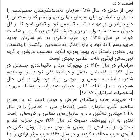
استعفا داد.
پس از مدتی در سال ۱۹۲۵ سازمان تجدیدنظرطلبان صهیونیسم را
به عنوان جانشینی برای سازمان جهانی صهیونیسم که ریاست آن را
حییم وایزمن بر عهده داشت، تأسیس کرد و تلاش نمود تا بر کل
جنبش مسلط شود ولی در برابر جنبش کارگری بن گوریون شکست
خورد. در سال ۱۹۳۵ وی حزب دیگری به نام سازمان جدید
صهیونیسم را بنا نهاد و برای زندگی به فلسطین برگشت. ژابوتنسکی
پدر معنوی راستگرایان یهود به‌ویژه لیکود محسوب می‌شود و گروه
تروریستی ایرگون شاخه نظامی جنبش اوست.
سرانجام در سال ۱۹۴۰ در نیویورک مرد و باقیمانده‌ی جسدش در
سال ۱۹۶۴ به فلسطین منتقل و در آنجا دفن گردید. او نویسنده،
شاعر، نمایشنامه نویس و مترجمی توانا بود ولی با این حال
همچنان سمبل افراط گرایی جنبش صهیونیسم به‌شمار می‌رود.
[شخصیات اسرائیلی، ۹۷-۹۸].
۴- حیروت، حزب راستگرای افراطی و قومی است که با رهبری
مناخیم بگین، سازمان ایتسل (سازمان ملی – نظامی) را در سال
۱۹۴۸ میلادی تشکیل داد و سازمان‌های نظامی و گروه‌های راست
تندرو به آن پیوستند. حیروت در سال ۱۹۶۶ دچار تجزیه شد و
تعدادی از اعضایش به رهبری شیموئل تمیر با روش بگین در
اداره‌ی حزب مخالفت کردند و در سال ۱۹۶۷ حزب مرکز آزادی را بنا