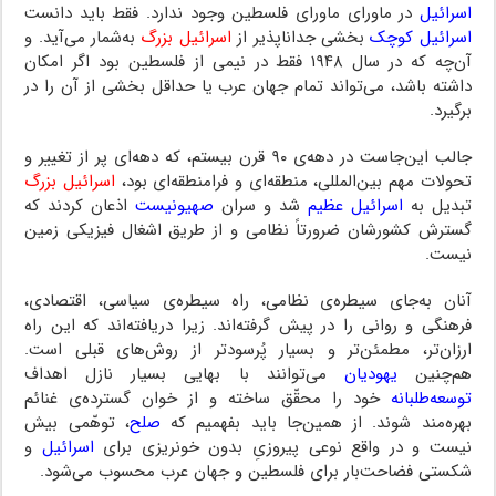
اسرائیل
در ماورای ماورای فلسطین وجود ندارد. فقط باید دانست
اسرائیل کوچک
بخشی جداناپذیر از
اسرائیل بزرگ
به‌شمار می‌آید. و
آن‌چه که در سال ۱۹۴۸ فقط در نیمی از فلسطین بود اگر امکان
داشته باشد، می‌تواند تمام جهان عرب یا حداقل بخشی از آن را در
برگیرد.
جالب این‌جاست در دهه‌ی ۹۰ قرن بیستم، که دهه‌ای پر از تغییر و
تحولات مهم بین‌المللی، منطقه‌ای و فرامنطقه‌ای بود،
اسرائیل بزرگ
تبدیل به
اسرائیل عظیم
شد و سران
صهیونیست
اذعان کردند که
گسترش کشورشان ضرورتاً نظامی و از طریق اشغال فیزیکی زمین
نیست.
آنان به‌جای سیطره‌ی نظامی، راه سیطره‌ی سیاسی، اقتصادی،
فرهنگی و روانی را در پیش گرفته‌اند. زیرا دریافته‌اند که این راه
ارزان‌تر، مطمئن‌تر و بسیار پُرسودتر از روش‌های قبلی است.
هم‌چنین
یهودیان
می‌توانند با بهایی بسیار نازل اهداف
توسعه‌طلبانه
خود را محقّق ساخته و از خوان گسترده‌ی غنائم
بهره‌مند شوند. از همین‌جا باید بفهمیم که
صلح
، توهّمی بیش
نیست و در واقع نوعی پیروزیِ بدون خونریزی برای
اسرائیل
و
شکستی فضاحت‌بار برای فلسطین و جهان عرب محسوب می‌شود.