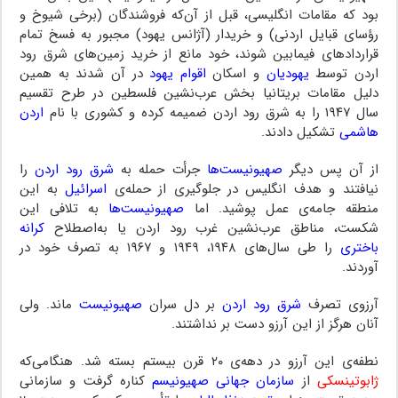
بود که مقامات انگلیسی، قبل از آن‌که فروشندگان (برخی شیوخ و
رؤسای قبایل اردنی) و خریدار (آژانس یهود) مجبور به فسخ تمام
قراردادهای فیمابین شوند، خود مانع از خرید زمین‌های شرق رود
اردن توسط
یهودیان
و اسکان
اقوام یهود
در آن شدند به همین
دلیل مقامات بریتانیا بخش عرب‌نشین فلسطین در طرح تقسیم
سال ۱۹۴۷ را به شرق رود اردن ضمیمه کرده و کشوری با نام
اردن
هاشمی
تشکیل دادند.
از آن پس دیگر
صهیونیست‌ها
جرأت حمله به
شرق رود اردن
را
نیافتند و هدف انگلیس در جلوگیری از حمله‌ی
اسرائیل
به این
منطقه جامه‌ی عمل پوشید. اما
صهیونیست‌ها
به تلافی این
شکست، مناطق عرب‌نشین غرب رود اردن یا به‌اصطلاح
کرانه
باختری
را طی سال‌های ۱۹۴۸، ۱۹۴۹ و ۱۹۶۷ به تصرف خود در
آوردند.
آرزوی تصرف
شرق رود اردن
بر دل سران
صهیونیست
ماند. ولی
آنان هرگز از این آرزو دست بر نداشتند.
نطفه‌ی این آرزو در دهه‌ی ۲۰ قرن بیستم بسته شد. هنگامی‌که
ژابوتینسکی
از
سازمان جهانی صهیونیسم
کناره گرفت و سازمانی