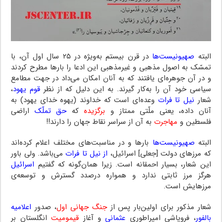
البته
صهیونیست‌ها
در قرن بیستم به‌ویژه در ۲۵ سال اول آن، با
تمسّک به اصول مذهبی و غیرمذهبی این ادعا را بارها مطرح کردند
و در آن جوهره‌ای یافتند که به آنان امکان می‌داد در جهت مطامع
سیاسی خود آن را به‌کار گیرند. به این دلیل که از نظر
قوم یهود
،
شعار
نیل تا فرات
وعده‌ای است که خداوند (یهوه خدای یهود) به
آنان داده، یعنی ملّتی ممتاز و
برگزیده
که
حق تملّک
اراضی
فلسطین و
مهاجرت
به آن از سراسر نقاط جهان را دارند!!
البته
صهیونیست‌ها
بارها و در مناسبت‌های مختلف اعلام کرده‌اند
که مرزهای دولت [جعلی] اسرائیل،
از نیل تا فرات
می‌باشد. ولی باور
این شعار، بسیار احمقانه است. زیرا همان‌گونه که گفتیم
اسرائیل
هرگز مرز ثابتی ندارد و همواره درصدد گسترش و توسعه‌ی
مرزهایش است.
شعار مذکور برای اولین‌بار پس از
جنگ جهانی اول
، صدور
اعلامیه
بالفور
، فروپاشی امپراطوری
عثمانی
و آغاز
قیمومیت
انگلستان بر