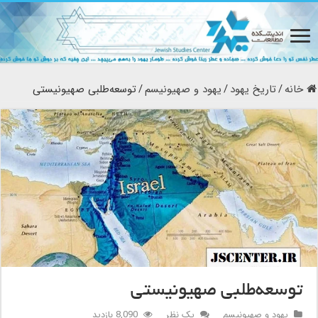
خانه
/
تاریخ یهود
/
یهود و صهیونیسم
/
توسعه‌طلبی صهیونیستی
توسعه‌طلبی صهیونیستی
یهود و صهیونیسم
یک نظر
8,090 بازدید