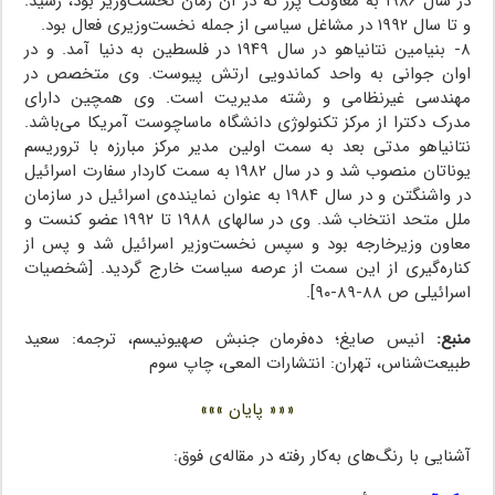
در سال ۱۹۸۶ به معاونت پرز که در آن زمان نخست‌وزیر بود، رسید.
و تا سال ۱۹۹۲ در مشاغل سیاسی از جمله نخست‌وزیری فعال بود.
۸- بنیامین نتانیاهو در سال ۱۹۴۹ در فلسطین به دنیا آمد. و در
اوان جوانی به واحد کماندویی ارتش پیوست. وی متخصص در
مهندسی غیرنظامی و رشته مدیریت است. وی همچین دارای
مدرک دکترا از مرکز تکنولوژی دانشگاه ماساچوست آمریکا می‌باشد.
نتانیاهو مدتی بعد به سمت اولین مدیر مرکز مبارزه با تروریسم
یوناتان منصوب شد و در سال ۱۹۸۲ به سمت کاردار سفارت اسرائیل
در واشنگتن و در سال ۱۹۸۴ به عنوان نماینده‌ی اسرائیل در سازمان
ملل متحد انتخاب شد. وی در سالهای ۱۹۸۸ تا ۱۹۹۲ عضو کنست و
معاون وزیرخارجه بود و سپس نخست‌وزیر اسرائیل شد و پس از
کناره‌گیری از این سمت از عرصه سیاست خارج گردید. [شخصیات
اسرائیلی ص ۸۸-۸۹-۹۰].
منبع:
انیس صایغ؛ ده‌فرمان جنبش صهیونیسم، ترجمه: سعید
طبیعت‌شناس، تهران: انتشارات المعی، چاپ سوم
««« پایان »»»
آشنایی با رنگ‌های به‌کار رفته در مقاله‌ی فوق: