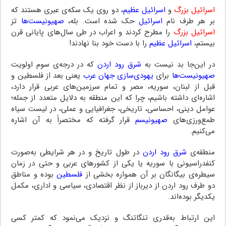
اسرائیل بزرگ
و
اسرائیل عظیم
، دو روی یک سکه‌ی عبری هستند که
بر هر طرف نام
اسرائیل
حک شده است. بله،
صهیونیست‌ها
تز
اسرائیل بزرگ
را مطرح کردند و اعراب در طی سال‌های پایانی قرن
بیستم،
اسرائیل عظیم
را با دست خود بنا نهادند!
در این‌جا بد نیست به
شرق رود اردن
که در درجه‌ی سوم اولویت
صهیونیست‌ها
برای
یهودی‌سازی جهان عرب
یعنی بعد از فلسطین و
قبل از لبنان، سوریه، مصر و تمام سرزمین‌های عربی قرار دارد،
اشاره‌ای داشته باشیم، چرا که این منطقه به دلایل متعدد از جمله؛
عوامل دینی، احساسی، تاریخی، جغرافیایی و عملی، در لیست سیاه
طمع‌ورزی‌های
صهیونیسم
قرار گرفته که مختصراً به آن اشاره
می‌کنیم.
منطقه‌ی
شرق رود اردن
در طول تاریخ و در هر شرایطی به‌صورت
کنفدراسیونی با سوریه یا یکی از کشورهای عربی و حتی در زمان
سیطره‌ی بیگانگان بر آن همواره بخشی از
فلسطین
بوده و مناطق
دو طرف رود اردن از دیرباز از نظر اقتصادی، سیاسی و اداری، مکمل
یکدیگر بوده‌اند.
این ارتباط به‌قدری تنگاتنگ و نزدیک می‌نمود که کمتر کسی