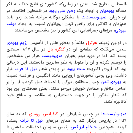
فلسطین مطرح شد. یعنی در زمانی‌که کشورهای فاتح جنگ به فکر
مسأله
یهودیان
و ایجاد یک
وطن ملی یهود
در فلسطین افتادند. در
آن دوران،
صهیونیست‌ها
با مشکلی دوگانه مواجه شدند، زیرا باید
هم‌زمان با تلاشی برای راضی کردن اروپائیان نسبت به ایجاد
دولت
یهودی
، مرزهای جغرافیایی این کشور را نیز مشخص می‌ساختند.
در اولین زمینه،
هرتزل
دائماً و به‌طور علنی از تأسیس
رژیم یهودی
سخن می‌گفت که نطفه‌ی آن در
کنگره بال
در سال ۱۸۹۷ میلادی
بسته شد. اما در مورد دوم رهبران
صهیونیست
هرگز مرز مشخصی
را ترسیم نکرده و آن را منوط به نظر سایرین دانستند. این درحالی
بود که آرزوی اکثریت
ملت یهود
بر پایه‌ی شعار
نیل تا فرات
قرار
داشت، ولی برخی کشورهای اروپایی مانند انگلیس و فرانسه نسبت
به
یهودی‌شدن
چنین منطقه‌ی بزرگی با احتیاط عمل کرده و آن را بر
اساس منافع و مطامع خویش می‌خواستند. یعنی هدفشان این بود
که شعار مذکور را در جهت دست‌یابی به مقاصد و منافع خود
کانالیزه کنند.
صهیونیست‌ها
در چنین شرایطی در
کنفرانس ورسای
که به سال
۱۹۱۹ در پاریس برگزار شد به همان مرزهای
نیل تا فرات
بسنده
کردند. هم‌چنین
حاخام ایزاکس
رئیس سازمان تحقیقات مذهبی با