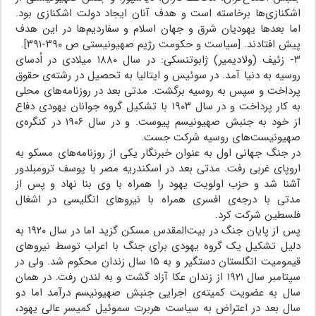
اشکنازی‌ها برخاسته است و هدف آنان ایجاد دولت اشکنازی بود.
اما بعدها یهودیان شرق و جهان اسلام و سفاردیم‌ها در این هدف
پیش افتادند. [سیاست و حکومت رژیم صهیونیستی ص ۳۹۰-۳۹۱].
۳- زئیف (ولادیمیر) ژابوتنسکی: در سال ۱۸۸۰ میلادی در اُدسای
روسیه به دنیا آمد. در سوئیس و ایتالیا به تحصیل در رشته‌ی حقوق
پرداخت و سپس به روسیه برگشت. مدتی بعد در روزنامه‌های محلی
به کار پرداخت و در سال ۱۹۰۳ با تشکیل گروه جوانان یهودی دفاع
از خود به جنبش صهیونیسم پیوست. و در سال ۱۹۰۶ در کنگره‌ی
صهیونیست‌های روسیه شرکت جست.
در جنگ جهانی اول به عنوان خبرنگار یکی از روزنامه‌های مسکو به
اروپای غربی رفت. مدتی بعد در اسکندریه مصر با یوسف ترومبلدور
آشنا شد و حزب اولویت یهود را همراه با وی بنا نهاد و پس از
مدتی با درجه‌ی افسری همراه با نیروهای انگلیسی در اشغال
فلسطین شرکت کرد.
پس از پایان جنگ در بیت‌المقدس مسکن گزید اما در سال ۱۹۲۰ به
دلیل تشکیل یک گروه یهودی برای جنگ با اعراب توسط نیروهای
قیمومیت انگلستان دستگیر و به ۱۵ سال زندان محکوم شد. ولی در
سپتامبر سال ۱۹۲۱ از زندان عکا آزاد گشت و به لندن رفت. در همان
سال به عضویت کمیته‌ی اجرایی جنبش صهیونیسم درآمد اما دو
سال بعد در اعتراض به سیاست هربرت سموئیل کمیسر عالی یهود،