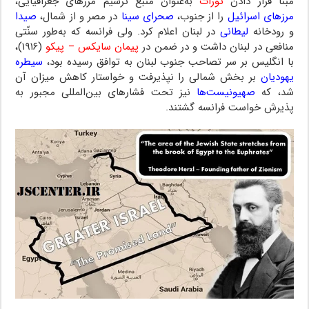
مبنا قرار دادن
تورات
به‌عنوان منبع ترسیم مرزهای جغرافیایی،
مرزهای اسرائیل
را از جنوب،
صحرای سینا
در مصر و از شمال،
صیدا
و رودخانه
لیطانی
در لبنان اعلام کرد. ولی فرانسه که به‌طور سنّتی
منافعی در لبنان داشت و در ضمن در
پیمان سایکس – پیکو
(۱۹۱۶)،
با انگلیس بر سر تصاحب جنوب لبنان به توافق رسیده بود،
سیطره
یهودیان
بر بخش شمالی را نپذیرفت و خواستار کاهش میزان آن
شد، که
صهیونیست‌ها
نیز تحت فشارهای بین‌المللی مجبور به
پذیرش خواست فرانسه گشتند.