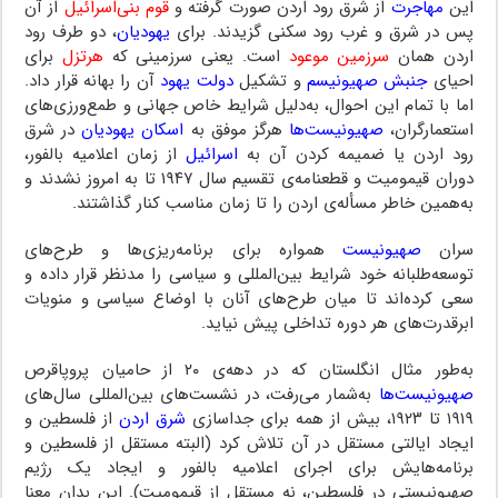
این
مهاجرت
از شرق رود اردن صورت گرفته و
قوم بنی‌اسرائیل
از آن
پس در شرق و غرب رود سکنی گزیدند. برای
یهودیان
، دو طرف رود
اردن همان
سرزمین موعود
است. یعنی سرزمینی که
هرتزل
برای
احیای
جنبش صهیونیسم
و تشکیل
دولت یهود
آن را بهانه قرار داد.
اما با تمام این احوال، به‌دلیل شرایط خاص جهانی و طمع‌ورزی‌های
استعمارگران،
صهیونیست‌ها
هرگز موفق به
اسکان یهودیان
در شرق
رود اردن یا ضمیمه کردن آن به
اسرائیل
از زمان اعلامیه بالفور،
دوران قیمومیت و قطعنامه‌ی تقسیم سال ۱۹۴۷ تا به امروز نشدند و
به‌همین خاطر مسأله‌ی اردن را تا زمان مناسب کنار گذاشتند.
سران
صهیونیست
همواره برای برنامه‌ریزی‌ها و طرح‌های
توسعه‌طلبانه خود شرایط بین‌المللی و سیاسی را مدنظر قرار داده و
سعی کرده‌اند تا میان طرح‌های آنان با اوضاع سیاسی و منویات
ابرقدرت‌های هر دوره تداخلی پیش نیاید.
به‌طور مثال انگلستان که در دهه‌ی ۲۰ از حامیان پروپاقرص
صهیونیست‌ها
به‌شمار می‌رفت، در نشست‌های بین‌المللی سال‌های
۱۹۱۹ تا ۱۹۲۳، بیش از همه برای جداسازی
شرق اردن
از فلسطین و
ایجاد ایالتی مستقل در آن تلاش کرد (البته مستقل از فلسطین و
برنامه‌هایش برای اجرای اعلامیه بالفور و ایجاد یک رژیم
صهیونیستی در فلسطین، نه مستقل از قیمومیت). این بدان معنا