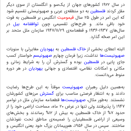
در سال ۱۹۲۲ کشورهای جهان از یک‌سو و انگلستان از سوی دیگر
مقرّر کردند
فلسطین
به دو منطقه‌ی عربی و صهیونیستی تقسیم شود
که این امر در طول ۲۵ سال
قیمومیت
انگلیس بر فلسطین به قوت
خود باقی ماند. و طرح‌های تقسیمی چون
توافقنامه بیل
در
سال‌های ۱۹۳۷-۱۹۳۶ و قطعنامه‌ی ۱۹۴۷/۱۱/۲۹ سازمان ملل متحد بر
این امر صحّه گذارد.
البته اعطای بخشی از
خاک فلسطین
به
یهودیان
مغایرتی با منویات
صهیونیست‌ها
نداشت، زیرا فرمان چهارم
صهیونیسم
خواستار کسب
جای پایی در
فلسطین
بوده و گسترش آن را به شرایط زمانی و
مکانی و امکانات نظامی، اقتصادی و جهانی
یهودیان
در هر دوره
منوط می‌دانست.
به‌همین دلیل رهبران
صهیونیست
موقتاً به این طرح‌ها رضایت
دادند و به انتظار فرصتی مناسب برای
گسترش
مرزهای کشورشان
نشستند. به‌طور مثال،
صهیونیست‌ها
قطعنامه سازمان ملل در نوامبر
۱۹۴۷ را پذیرفتند ولی تنها در عرض ۲۰ ماه، مساحت اراضی خود را از
حدود ۷% از خاک فلسطین به بیش از ۱۲% رساندند و بخش‌های
وسیعی از اراضی فلسطینیان را ضمیمه‌ی مناطق تحت نفوذشان
ساختند. سپس در سال ۱۹۵۶، هم‌پیمانان بزرگ خود یعنی انگلیس و