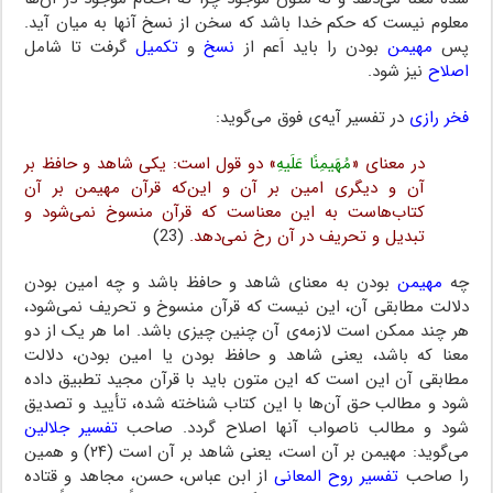
معلوم نیست که حکم خدا باشد که سخن از نسخ آنها به میان آید.
پس
مهیمن
بودن را باید اَعم از
نسخ
و
تکمیل
گرفت تا شامل
اصلاح
نیز شود.
فخر رازی
در تفسیر آیه‌ی فوق می‌گوید:
در معنای «
مُهَیمِنًا عَلَیهِ
» دو قول است: یکی شاهد و حافظ بر
آن و دیگری امین بر آن و این‌که قرآن مهیمن بر آن
کتاب‌هاست به این معناست که قرآن منسوخ نمی‌شود و
تبدیل و تحریف در آن رخ نمی‌دهد.
(23)
چه
مهیمن
بودن به معنای شاهد و حافظ باشد و چه امین بودن
دلالت مطابقی آن، این نیست که قرآن منسوخ و تحریف نمی‌شود،
هر چند ممکن است لازمه‌ی آن چنین چیزی باشد. اما هر یک از دو
معنا که باشد، یعنی شاهد و حافظ بودن یا امین بودن، دلالت
مطابقی آن این است که این متون باید با قرآن مجید تطبیق داده
شود و مطالب حق آن‌ها با این کتاب شناخته شده، تأیید و تصدیق
شود و مطالب ناصواب آنها اصلاح گردد. صاحب
تفسیر جلالین
می‌گوید: مهیمن بر آن است، یعنی شاهد بر آن است (۲۴) و همین
را صاحب
تفسیر روح المعانی
از ابن عباس، حسن، مجاهد و قتاده