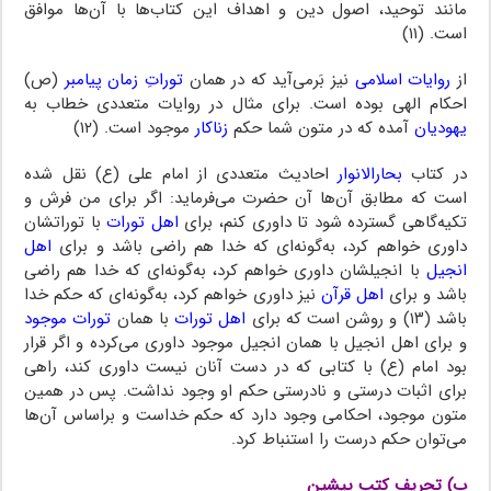
مانند توحید، اصول دین و اهداف این کتاب‌ها با آن‌ها موافق
است. (۱۱)
از
روایات اسلامی
نیز بَرمی‌آید که در همان
توراتِ زمان پیامبر
(ص)
احکام الهی بوده است. برای مثال در روایات متعددی خطاب به
یهودیان
آمده که در متون شما حکم
زناکار
موجود است. (۱۲)
در کتاب
بحارالانوار
احادیث متعددی از امام علی (ع) نقل شده
است که مطابق آن‌ها آن حضرت می‌فرماید: اگر برای من فرش و
تکیه‌گاهی گسترده شود تا داوری کنم، برای
اهل تورات
با توراتشان
داوری خواهم کرد، به‌گونه‌ای که خدا هم راضی باشد و برای
اهل
انجیل
با انجیلشان داوری خواهم کرد، به‌گونه‌ای که خدا هم راضی
باشد و برای
اهل قرآن
نیز داوری خواهم کرد، به‌گونه‌ای که حکم خدا
باشد (۱۳) و روشن است که برای
اهل تورات
با همان
تورات موجود
و برای اهل انجیل با همان انجیل موجود داوری می‌کرده و اگر قرار
بود امام (ع) با کتابی که در دست آنان نیست داوری کند، راهی
برای اثبات درستی و نادرستی حکم او وجود نداشت. پس در همین
متون موجود، احکامی وجود دارد که حکم خداست و براساس آن‌ها
می‌توان حکم درست را استنباط کرد.
ب) تحریف کتب پیشین