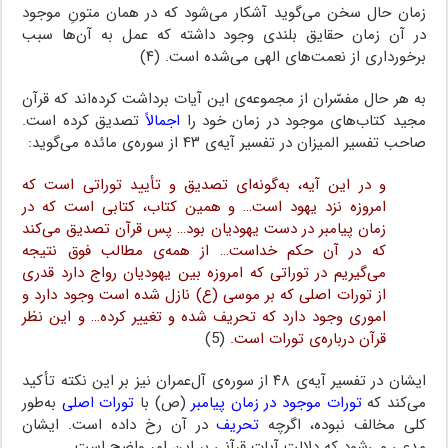
زمان حال سخن می‌گوید آشکار می‌شود که در همان متونِ موجود
در آن زمان حقایق بلندی وجود داشته که عمل به آن‌ها سبب
برخورداری از نعمت‌های الهی می‌شده است. (۴)
به هر حال مفسّران از مجموعه‌ی این آیات برداشت کرده‌اند که قرآن
مجید کتاب‌های موجود در زمان خود را
اجمالاً
تصدیق کرده است.
صاحب تفسیر المیزان در تفسیر آیه‌ی ۴۳ از سوره‌ی مائده می‌گوید:
و در این آیه، به‌گونه‌ای تصدیق و تأیید توراتی است که
امروزه نزد یهود است… و همین کتاب، کتابی است که در
زمان پیامبر در دست یهودیان بود… پس قرآن تصدیق می‌کند
که در آن حکم خداست… از همه‌ی مطالب فوق نتیجه
می‌گیریم در توراتی که امروزه بین یهودیان رواج دارد قدری
از تورات اصلی که بر موسی (ع) نازل شده است وجود دارد و
اموری وجود دارد که تحریف شده و تغییر کرده… و این نظر
قرآن درباره‌ی تورات است.
(5)
ایشان در تفسیر آیه‌ی ۴۸ از سوره‌ی آل‌عمران نیز بر این نکته تأکید
می‌کند که
تورات موجود در زمان پیامبر
(ص) با
تورات اصلی
به‌طور
کلی مخالف نبوده، اگرچه
تحریف
در آن رخ داده است. ایشان
مدعی می‌شود که دلالت آیات قرآنی بر این امر واضح است.