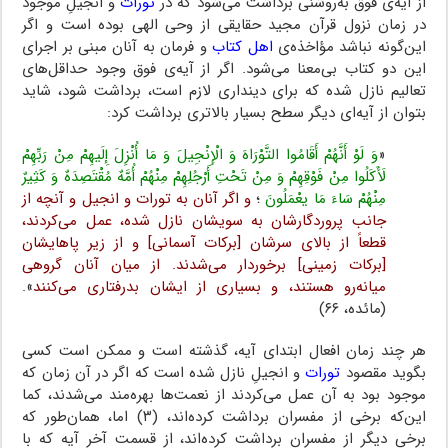
از آیه‌ی فوق به‌روشنی برداشت می‌شود که در
تورات
و انجیلِ موجود
در زمان نزول قرآن مجید حقایقی از وحی الهی بوده است و اگر
این‌گونه نباشد مؤاخذه‌ی
اهل کتاب
و فرمان به آنان مبنی بر اجرای
این دو کتاب بی‌معنا می‌شود. اگر از آیه‌ی فوق وجود حداقل‌های
تعالیم نازل شده که برای دینداری لازم است، برداشت شود، شاید
بتوان از آیه‌ای دیگر سطح بسیار بالاتری برداشت کرد:
«
وَ لَوْ أَنَّهُمْ أَقَامُوا التَّوْرَاهَ وَ الْإِنْجِیلَ وَ مَا أُنْزِلَ إِلَیهِمْ مِنْ رَبِّهِمْ
لَأَکَلُوا مِنْ فَوْقِهِمْ وَ مِنْ تَحْتِ أَرْجُلِهِمْ مِنْهُمْ أُمَّهٌ مُقْتَصِدَهٌ وَ کَثِیرٌ
مِنْهُمْ سَاءَ مَا یعْمَلُونَ
؛
و اگر آنان به تورات و انجیل و آنچه از
جانب پروردگارشان به سویشان نازل شده، عمل می‌کردند،
قطعاً از بالای سرشان [برکات آسمانی] و از زیر پاهایشان
[برکات زمینی] برخوردار می‌شدند. از میان آنان گروهی
میانه‌رو هستند، و بسیاری از ایشان بدرفتاری می‌کنند
».
(مائده، ۶۶)
هر چند زمان افعال ابتدای آیه، گذشته است و ممکن است کسی
بگوید مقصود
تورات
و انجیلِ نازل شده است که اگر در آن زمان که
موجود بود به آن عمل می‌کردند از نعمت‌ها بهره‌مند می‌شدند، کما
این‌که برخی از مفسران برداشت کرده‌اند، (۳) اما، همان‌طور که
برخی دیگر از مفسران برداشت کرده‌اند، از قسمت آخر آیه که با