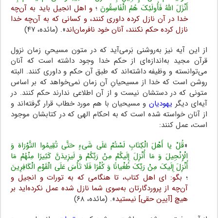
أَنْزَلَ اللَّهُ فَأُولَئِکَ هُمُ الْفَاسِقُونَ
؛
و اهل انجیل باید به آن‌چه
خدا در آن نازل کرده داوری کنند، و کسانی که به آن‌چه خدا
نازل کرده حکم نکنند، آنان خود نافرمان‌اند
». (مائده، ۴۷)
از این آیه نیز به‌روشنی بَرمی‌آید که در متون مسیحیِ زمان نزول
قرآن مجید به‌اندازه‌ای از حکم خدا وجود داشته است که آنان
می‌توانسته و وظیفه داشته‌اند که طبق آن حکم و داوری کنند. البته
روشن است که خدا از مسیحیانِ آن زمان نمی‌خواهد که بر اساس
متونی که در دستشان نیست و از آن اطلاعی ندارند حکم کنند. در
آیه‌ای دیگر
یهودیان
و مسیحیان با هم مورد خطاب قرار گرفته‌اند و
از آنان خواسته شده است که به احکام الهی که در کتابشان موجود
است، عمل کنند:
«
قُلْ یا أَهْلَ الْکِتَابِ لَسْتُمْ عَلَى شَیءٍ حَتَّى تُقِیمُوا التَّوْرَاهَ وَ
الْإِنْجِیلَ وَ مَا أُنْزِلَ إِلَیکُمْ مِنْ رَبِّکُمْ وَ لَیزِیدَنَّ کَثِیرًا مِنْهُمْ مَا
أُنْزِلَ إِلَیکَ مِنْ رَبِّکَ طُغْیانًا وَ کُفْرًا فَلَا تَأْسَ عَلَى الْقَوْمِ الْکَافِرِینَ
؛
بگو: ای اهل کتاب، تا هنگامی که به تورات و انجیل و
آن‌چه از پروردگارتان به‌سوی شما نازل شده عمل نکرده‌اید بر
هیچ [آیین حقی] نیستید
». (مائده، ۶۸)