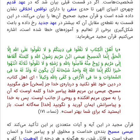
شخصیت‌هاست. اگر در قسمت قبلی بیان شد که در
عهد قدیم
چهره‌ی انبیای الهی تا حدی
منفی
یا دارای
نواقص اخلاقی
نشان
داده شده است و قرآن مجید صحیح آن‌ها را بیان می‌کند، در این
قسمت به نقطه‌ی مقابل آن که بیشتر در
عهد جدید
رخ داده و باعث
شکل‌گیری برخی از تعالیم و آموزه‌های خطا شده است، اشاره
می‌کنیم. قرآن مجید می‌فرماید:
«
یا أَهْلَ الْکِتَابِ لَا تَغْلُوا فِی دِینِکُمْ وَ لَا تَقُولُوا عَلَى اللَّهِ إِلَّا
الْحَقَّ إِنَّمَا الْمَسِیحُ عِیسَى ابْنُ مَرْیمَ رَسُولُ اللَّهِ وَ کَلِمَتُهُ أَلْقَاهَا
إِلَى مَرْیمَ وَ رُوحٌ مِنْهُ فَآمِنُوا بِاللَّهِ وَ رُسُلِهِ وَ لَا تَقُولُوا ثَلَاثَهٌ انْتَهُوا
خَیرًا لَکُمْ إِنَّمَا اللَّهُ إِلَهٌ وَاحِدٌ سُبْحَانَهُ أَنْ یکُونَ لَهُ وَلَدٌ لَهُ مَا فِی
السَّمَاوَاتِ وَ مَا فِی الْأَرْضِ وَ کَفَى بِاللَّهِ وَکِیلاً
؛
ای اهل کتاب،
در دین خود غلو نکنید و درباره‌ی خدا جز [سخن] حق مگویید
مسیح، عیسی بن مریم فقط پیامبر خدا و کلمه اوست که آن
را به سوی مریم افکنده و روحی از جانب اوست. پس به خدا
و پیامبرانش ایمان آورید و نگویید [خدا] سه‌‌گانه است. باز
ایستید که برای شما بهتر است
». (نساء، ۱۷۱)
قرآن مجید در این آیه و آیات متعددی بر این تأکید می‌کند که
عیسی مسیح
بنده‌ی خداست و مخلوق او و پیامبر خدا و انسان
صِرف است و قائل شدن به هرگونه و هر درجه از
الوهیت
را کفر و