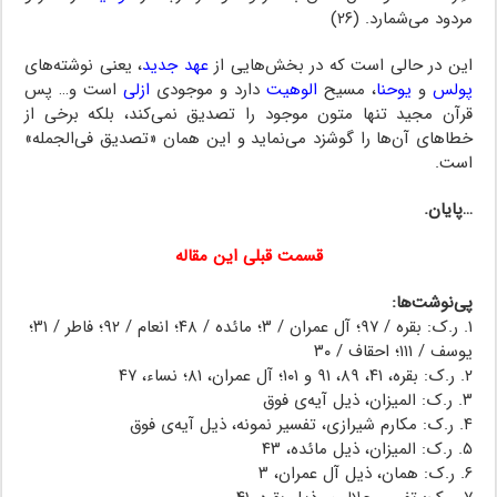
مردود می‌شمارد. (۲۶)
این در حالی است که در بخش‌هایی از
عهد جدید
، یعنی نوشته‌های
پولس
و
یوحنا
، مسیح
الوهیت
دارد و موجودی
ازلی
است و… پس
قرآن مجید تنها متون موجود را تصدیق نمی‌کند، بلکه برخی از
خطاهای آن‌ها را گوشزد می‌نماید و این همان «تصدیق فی‌الجمله»
است.
…پایان.
قسمت قبلی این مقاله
پی‌نوشت‌ها:
۱. ر.ک: بقره / ۹۷؛ آل عمران / ۳؛ مائده / ۴۸؛ انعام / ۹۲؛ فاطر / ۳۱؛
یوسف / ۱۱۱؛ احقاف / ۳۰
۲. ر.ک: بقره، ۴۱، ۸۹، ۹۱ و ۱۰۱؛ آل عمران، ۸۱؛ نساء، ۴۷
۳. ر.ک: المیزان، ذیل آیه‌ی فوق
۴. ر.ک: مکارم شیرازی، تفسیر نمونه، ذیل آیه‌ی فوق
۵. ر.ک: المیزان، ذیل مائده، ۴۳
۶. ر.ک: همان، ذیل آل عمران، ۳