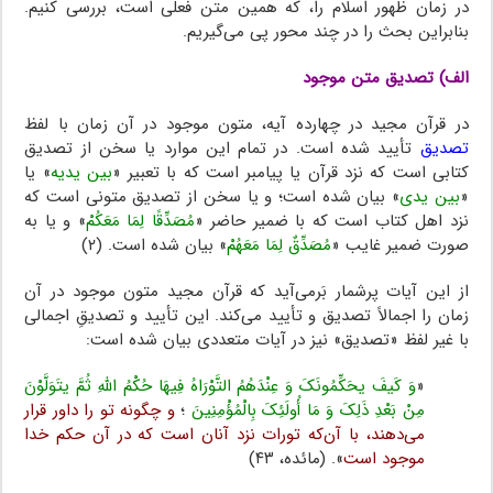
در زمان ظهور اسلام را، که همین متن فعلی است، بررسی کنیم.
بنابراین بحث را در چند محور پی می‌گیریم.
الف) تصدیق متن موجود
در قرآن مجید در چهارده آیه، متون موجود در آن زمان با لفظ
تصدیق
تأیید شده است. در تمام این موارد یا سخن از تصدیق
کتابی است که نزد قرآن یا پیامبر است که با تعبیر «
بین یدیه
» یا
«
بین یدی
» بیان شده است؛ و یا سخن از تصدیق متونی است که
نزد اهل کتاب است که با ضمیر حاضر «
مُصَدِّقًا لِمَا مَعَکُمْ
» و یا به
صورت ضمیر غایب «
مُصَدِّقٌ لِمَا مَعَهُمْ
» بیان شده است. (۲)
از این آیات پرشمار بَرمی‌آید که قرآن مجید متون موجود در آن
زمان را اجمالاً تصدیق و تأیید می‌کند. این تأیید و تصدیقِ اجمالی
با غیر لفظ «تصدیق» نیز در آیات متعددی بیان شده است:
«
وَ کَیفَ یحَکِّمُونَکَ وَ عِنْدَهُمُ التَّوْرَاهُ فِیهَا حُکْمُ اللَّهِ ثُمَّ یتَوَلَّوْنَ
مِنْ بَعْدِ ذَلِکَ وَ مَا أُولَئِکَ بِالْمُؤْمِنِینَ
؛
و چگونه تو را داور قرار
می‌دهند، با آن‌که تورات نزد آنان است که در آن حکم خدا
موجود است
». (مائده، ۴۳)