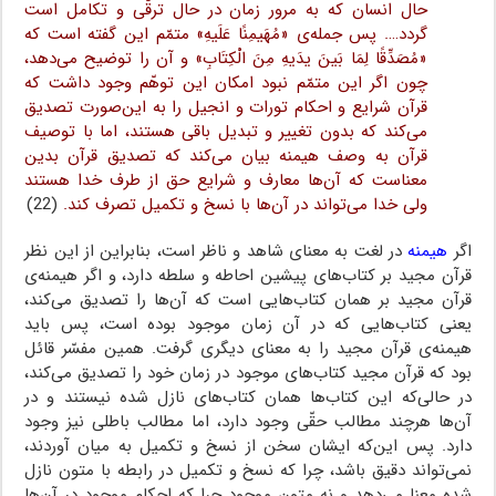
حال انسان که به مرور زمان در حال ترقّی و تکامل است
گردد…. پس جمله‌ی «مُهَیمِنًا عَلَیهِ» متمّم این گفته است که
«مُصَدِّقًا لِمَا بَینَ یدَیهِ مِنَ الْکِتَابِ» و آن را توضیح می‌دهد،
چون اگر این متمّم نبود امکان این توهّم وجود داشت که
قرآن شرایع و احکام تورات و انجیل را به این‌صورت تصدیق
می‌کند که بدون تغییر و تبدیل باقی هستند، اما با توصیف
قرآن به وصف هیمنه بیان می‌کند که تصدیق قرآن بدین
معناست که آن‌ها معارف و شرایع حق از طرف خدا هستند
ولی خدا می‌تواند در آن‌ها با نسخ و تکمیل تصرف کند.
(22)
اگر
هیمنه
در لغت به معنای شاهد و ناظر است، بنابراین از این نظر
قرآن مجید بر کتاب‌های پیشین احاطه و سلطه دارد، و اگر هیمنه‌ی
قرآن مجید بر همان کتاب‌هایی است که آن‌ها را تصدیق می‌کند،
یعنی کتاب‌هایی که در آن زمان موجود بوده است، پس باید
هیمنه‌ی قرآن مجید را به معنای دیگری گرفت. همین مفسّر قائل
بود که قرآن مجید کتاب‌های موجود در زمان خود را تصدیق می‌کند،
در حالی‌که این کتاب‌ها همان کتاب‌های نازل شده نیستند و در
آن‌ها هرچند مطالب حقّی وجود دارد، اما مطالب باطلی نیز وجود
دارد. پس این‌که ایشان سخن از نسخ و تکمیل به میان آوردند،
نمی‌تواند دقیق باشد، چرا که نسخ و تکمیل در رابطه با متون نازل
شده معنا می‌دهد و نه متون موجود چرا که احکام موجود در آن‌ها