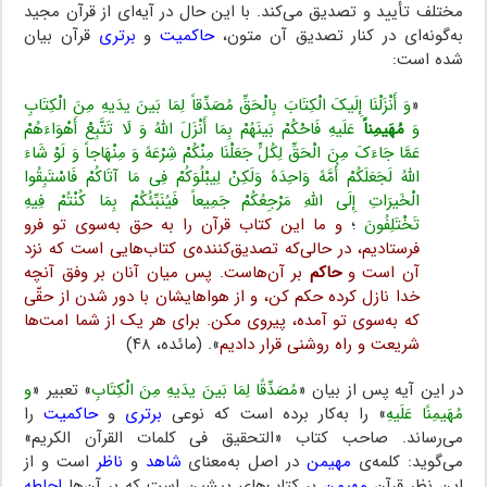
مختلف تأیید و تصدیق می‌کند. با این حال در آیه‌ای از قرآن مجید
به‌گونه‌ای در کنار تصدیق آن متون،
حاکمیت
و
برتری
قرآن بیان
شده است:
«
وَ أَنْزَلْنَا إِلَیکَ الْکِتَابَ بِالْحَقِّ مُصَدِّقاً لِمَا بَینَ یدَیهِ مِنَ الْکِتَابِ
وَ
مُهَیمِناً
عَلَیهِ فَاحْکُمْ بَینَهُمْ بِمَا أَنْزَلَ اللَّهُ وَ لَا تَتَّبِعْ أَهْوَاءَهُمْ
عَمَّا جَاءَکَ مِنَ الْحَقِّ لِکُلٍّ جَعَلْنَا مِنْکُمْ شِرْعَهً وَ مِنْهَاجاً وَ لَوْ شَاءَ
اللَّهُ لَجَعَلَکُمْ أُمَّهً وَاحِدَهً وَلَکِنْ لِیبْلُوَکُمْ فِی مَا آتَاکُمْ فَاسْتَبِقُوا
الْخَیرَاتِ إِلَى اللَّهِ مَرْجِعُکُمْ جَمِیعاً فَیُنَبِّئُکُمْ بِمَا کُنْتُمْ فِیهِ
تَخْتَلِفُونَ
؛
و ما این کتاب قرآن را به حق به‌سوی تو فرو
فرستادیم، در حالی‌که تصدیق‌کننده‌ی کتاب‌هایی است که نزد
آن است و
حاکم
بر آن‌هاست. پس میان آنان بر وفق آنچه
خدا نازل کرده حکم کن، و از هواهایشان با دور شدن از حقّی
که به‌سوی تو آمده، پیروی مکن. برای هر یک از شما امت‌ها
شریعت و راه روشنی قرار دادیم
». (مائده، ۴۸)
در این آیه پس از بیان «
مُصَدِّقًا لِمَا بَینَ یدَیهِ مِنَ الْکِتَابِ
» تعبیر «
و
مُهَیمِنًا عَلَیهِ
» را به‌کار برده است که نوعی
برتری
و
حاکمیت
را
می‌رساند. صاحب کتاب «التحقیق فی کلمات القرآن الکریم»
می‌گوید: کلمه‌ی
مهیمن
در اصل به‌معنای
شاهد
و
ناظر
است و از
این نظر قرآن
مهیمن
بر کتاب‌های پیشین است که بر آن‌ها
احاطه