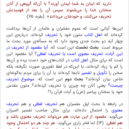
دارید که اینان به شما ایمان آورند؟ با آن‌که گروهی از آنان
سخنان خدا را می‌شنوند سپس آن را بعد از فهمیدنش
تحریف می‌کنند، و خودشان می‌دانند
». (بقره، ۷۵)
این‌ها آیاتی است که عموم مفسّران و عالمان از آن‌ها برداشت
کرده‌اند که
اهل کتاب
متون خود را
تحریف
کرده‌اند. درباره‌ی این
چهار آیه دو بحث جدی وجود دارد که به مسأله‌ی مورد بحث ما
مربوط است.
بحث نخست
این است که:
آیا مقصود از تحریف در
این آیات، تحریف معنوی است یا تحریف لفظی؟
آیا مقصود این
است که برای مثال
اهل کتاب
در کتاب‌های خود دست برده و آن‌ها
را کم یا زیاد کرده‌اند، یا این‌که در لفظ تغییری صورت نگرفته، بلکه
سخن را
تأویل
و
تفسیر
نابجا کرده‌اند یا آن را برای مردم به‌گونه‌ای
خاص بیان کرده‌اند؟
بحث دوم
این است که:
موضوع تحریف
چیست؟
یعنی آنان چه چیزی را تحریف کرده‌اند؟ متون مقدس
خود یا سخنان پیامبر (ص) و آیات قرآن را؟
در رابطه با بحث اول مفسران هم
تحریف لفظی
و هم
تحریف
معنوی
را احتمال داده‌اند. برای مثال صاحب تفسیر المیزان
می‌گوید:
مقصود از این عبارت هم می‌تواند تحریف معنوی باشد و
هم لفظی.
(۱۴) اما فخر رازی می‌گوید:
هر چند هر دو احتمال وجود