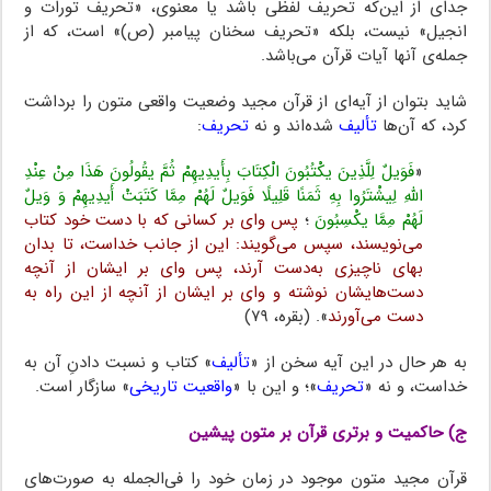
جدای از این‌که تحریف لفظی باشد یا معنوی، «تحریف تورات و
انجیل» نیست، بلکه «تحریف سخنان پیامبر (ص)» است، که از
جمله‌ی آنها آیات قرآن می‌باشد.
شاید بتوان از آیه‌ای از قرآن مجید وضعیت واقعی متون را برداشت
کرد، که آن‌ها
تألیف
شده‌اند و نه
تحریف
:
«
فَوَیلٌ لِلَّذِینَ یکْتُبُونَ الْکِتَابَ بِأَیدِیهِمْ ثُمَّ یقُولُونَ هَذَا مِنْ عِنْدِ
اللَّهِ لِیشْتَرُوا بِهِ ثَمَنًا قَلِیلًا فَوَیلٌ لَهُمْ مِمَّا کَتَبَتْ أَیدِیهِمْ وَ وَیلٌ
لَهُمْ مِمَّا یکْسِبُونَ
؛
پس وای بر کسانی که با دست خود کتاب
می‌نویسند، سپس می‌گویند: این از جانب خداست، تا بدان
بهای ناچیزی به‌دست آرند، پس وای بر ایشان از آنچه
دست‌هایشان نوشته و وای بر ایشان از آنچه از این راه به
دست می‌آورند
». (بقره، ۷۹)
به هر حال در این آیه سخن از «
تألیف
» کتاب و نسبت دادنِ آن به
خداست، و نه «
تحریف
»؛ و این با «
واقعیت تاریخی
» سازگار است.
ج) حاکمیت و برتری قرآن بر متون پیشین
قرآن مجید متون موجود در زمان خود را فی‌الجمله به صورت‌های