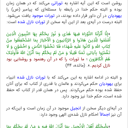
روشن است که این آیه اشاره به
توراتی
می‌کند که در همان زمان
بوده و البته حکم خدا در رابطه با مسئله‌ای که پیامبر (ص) را
یهودیان
در آن داور قرار داده بودند، در
تورات موجود
یافت می‌شود.
البته درست در آیه‌ی بعد از این آیه سخن از
توراتِ نازل شده
است:
«
إِنَّا أَنْزَلْنَا التَّوْرَاهَ فِیهَا هُدًى وَ نُورٌ یحْکُمُ بِهَا النَّبِیونَ الَّذِینَ
أَسْلَمُوا لِلَّذِینَ هَادُوا وَ الرَّبَّانِیونَ وَ الْأَحْبَارُ بِمَا اسْتُحْفِظُوا مِنْ
کِتَابِ اللَّهِ وَ کَانُوا عَلَیهِ شُهَدَاءَ فَلَا تَخْشَوُا النَّاسَ وَ اخْشَوْنِ وَ لَا
تَشْتَرُوا بِآیاتِی ثَمَنًا قَلِیلًا وَ مَنْ لَمْ یحْکُمْ بِمَا أَنْزَلَ اللَّهُ فَأُولَئِکَ
هُمُ الْکَافِرُونَ
؛
ما تورات را که در آن رهنمود و روشنایی بود
نازل کردیم…
». (مائده، ۴۴)
و البته در ادامه اشاره به این می‌کند که با
توراتِ نازل شده
انبیاء
برای
یهودیان
حکم می‌کردند و عالمان با قدری از کتاب که برای آنان
حفظ شده بوده حکم می‌کردند. پس در همان قدر از کتاب که حفظ
شده است، حکم خدا نیز وجود دارد.
در آیه‌ای دیگر سخن از
انجیل
موجود در آن زمان است و این‌که در
آن نیز
اجمالاً
احکام نازل شده‌ی الهی وجود دارد:
«
وَلْیحْکُمْ أَهْلُ الْإِنْجِیلِ بِمَا أَنْزَلَ اللَّهُ فِیهِ وَ مَنْ لَمْ یحْکُمْ بِمَا