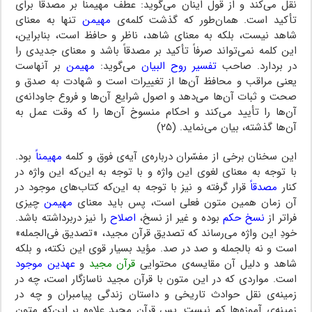
نقل می‌کند و از قول اینان می‌گوید: عطف مهیمناً بر مصدقاً برای
تأکید است. همان‌طور که گذشت کلمه‌ی
مهیمن
تنها به معنای
شاهد نیست، بلکه به معنای شاهد، ناظر و حافظ است، بنابراین،
این کلمه نمی‌تواند صرفاً تأکید بر مصدقاً باشد و معنای جدیدی را
در بردارد. صاحب
تفسیر روح البیان
می‌گوید:
مهیمن
بر آنهاست
یعنی مراقب و محافظ آن‌ها از تغییرات است و شهادت به صدق و
صحت و ثبات آن‌ها می‌دهد و اصول شرایع آن‌ها و فروع جاودانه‌ی
آن‌ها را تأیید می‌کند و احکام منسوخ آن‌ها را که وقت عمل به
آن‌ها گذشته، بیان می‌نماید. (۲۵)
این سخنان برخی از مفسّران درباره‌ی آیه‌ی فوق و کلمه
مهیمناً
بود.
با توجه به معنای لغوی این واژه و با توجه به این‌که این واژه در
کنار
مصدقاً
قرار گرفته و نیز با توجه به این‌که کتاب‌های موجود در
آن زمان همین متون فعلی است، پس باید معنای
مهیمن
چیزی
فراتر از
نسخ حکم
بوده و غیر از نسخ،
اصلاح
را نیز دربرداشته باشد.
خودِ این واژه می‌رساند که تصدیق قرآن مجید، «تصدیق فی‌الجمله»
است و نه بالجمله و صد در صد. مؤید بسیار قوی این نکته، و بلکه
شاهد و دلیل آن مقایسه‌ی محتوایی
قرآن مجید
و
عهدین موجود
است. مواردی که در این متون با قرآن مجید ناسازگار است، چه در
زمینه‌ی نقل حوادث تاریخی و داستان زندگی پیامبران و چه در
زمینه‌ی آموزه‌ها کم نیست. پس قرآن مجید علاوه بر این‌که متون