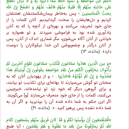
الْکَلِمَ عَنْ مَوَاضِعِهِ وَ نَسُوا حَظًّا مِمَّا ذُکِّرُوا بِهِ وَ لَا تَزَالُ تَطَّلِعُ
عَلَى خَائِنَهٍ مِنْهُمْ إِلَّا قَلِیلًا مِنْهُمْ فَاعْفُ عَنْهُمْ وَ اصْفَحْ إِنَّ اللَّهَ
یحِبُّ الْمُحْسِنِینَ
؛
پس به‌خاطر پیمان‌شکستنشان لعنتشان
کردیم و دل‌هایشان را سخت گردانیدیم. آنان کلمات را از
جای خود تحریف می‌کنند و بهر‌ه‌ای از آنچه را که به آنان
یادآوری شده بود به فراموشی سپردند. و تو همواره بر
خیانتی از آنان آگاه می‌شوی، مگر شماری اندک از آنان، پس
از آنان درگذر و چشم‌پوشی کن خدا نیکوکاران را دوست
دارد
». (مائده، ۱۳)
«
وَ مِنَ الَّذِینَ هَادُوا سَمَّاعُونَ لِلْکَذِبِ سَمَّاعُونَ لِقَوْمٍ آخَرِینَ لَمْ
یأْتُوکَ یحَرِّفُونَ الْکَلِمَ مِنْ بَعْدِ مَوَاضِعِهِ یقُولُونَ إِنْ أُوتِیتُمْ هَذَا
فَخُذُوهُ وَ إِنْ لَمْ تُؤْتَوْهُ فَاحْذَرُوا…
؛
و از یهودیان آنان که به
سخنان تو گوش می‌سپارند تا بهانه‌ای برای تکذیب تو بیابند،
و برای گروهی دیگر که خود نزد تو نیامده‌اند، خبرچینی
می‌کنند، کلمات را از جای خود منحرف می‌سازند [و] می‌گویند:
اگر این حکم به شما داده شده آن را بپذیرید و اگر آن به
شما داده نشده پس پرهیز کنید…
». (مائده، ۴۱)
«
أَفَتَطْمَعُونَ أَنْ یؤْمِنُوا لَکُمْ وَ قَدْ کَانَ فَرِیقٌ مِنْهُمْ یسْمَعُونَ کَلَامَ
اللَّهِ ثُمَّ یحَرِّفُونَهُ مِنْ بَعْدِ مَا عَقَلُوهُ وَ هُمْ یعْلَمُونَ
؛
آیا طمع