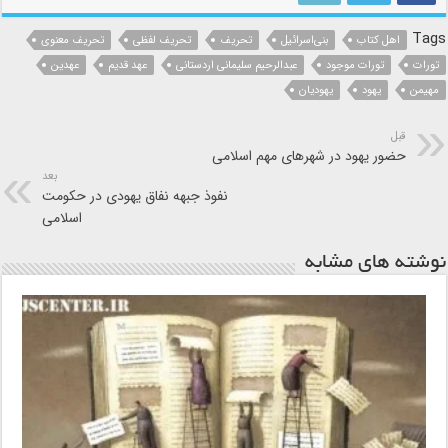
Tags
اهل کتاب
بنی‌اسرائیل
تحریف
تحریف لفظی
تحریف معنوی
تورات
تورات موجود
عبدالرحیم سلیمانی اردستانی
عهد قدیم
عهدین
مهیمن
یهود
یهودیان
قبل
حضور یهود در شهرهای مهم اسلامی
بعد
نفوذ جبهه نفاق یهودی در حکومت
اسلامی
نوشته های مشابه