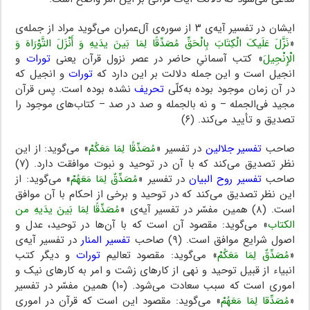
ایشان در تفسیر آیه‌ی ۳ از سوره‌ی آل‌عمران می‌گوید مراد از جمله‌ی
«
نَزَّلَ عَلَیکَ الْکِتَابَ بِالْحَقِّ مُصَدِّقًا لِمَا بَینَ یدَیهِ وَ أَنْزَلَ التَّوْرَاهَ وَ
الْإِنْجِیلَ
» کتب آسمانیِ حاضر در عصر نزول قرآن یعنی
تورات
و
انجیل است و این جمله دلالت بر این دارد که
تورات
و انجیل که
در آن زمان موجود بوده به‌کلّی
تحریف
نشده بوده است. پس قرآن
مجید فی‌الجمله – و نه بالجمله و صد در صد – کتاب‌های موجود را
تصدیق و تأیید می‌کند. (۶)
صاحب
تفسیر جلالین
در تفسیر «
مُصَدِّقًا لِمَا مَعَکُمْ
» می‌گوید: از این
نظر تصدیق می‌کند که با آن در توحید و نبوت موافقت دارد. (۷)
صاحب
تفسیر روح البیان
در تفسیر «
مُصَدِّقٌ لِمَا مَعَهُمْ
» می‌گوید: از
این نظر تصدیق می‌کند که در توحید و برخی از احکام با آن موافق
است. (۸) همین مفسّر در تفسیر آیه‌ی «
مُصَدِّقًا لِمَا بَینَ یدَیهِ من
الکتاب
» می‌گوید: مقصود آن است که با آن‌ها در توحید، عدل و
اصول شرایع موافق است. (۹) صاحب
تفسیر المنار
در تفسیر آیه‌ی
«
مُصَدِّقٌ لِمَا مَعَکُمْ
» می‌گوید: مقصود تعالیم
تورات
و دیگر کتب
انبیاء از قبیل توحید و نهی از کارهای زشت و امر به کارهای نیک و
اموری است که سبب سعادت می‌شود. (۱۰) همین مفسّر در تفسیر
«
مُصَدِّقا لِمَا مَعَهُمْ
» می‌گوید: مقصود این است که قرآن در اموری