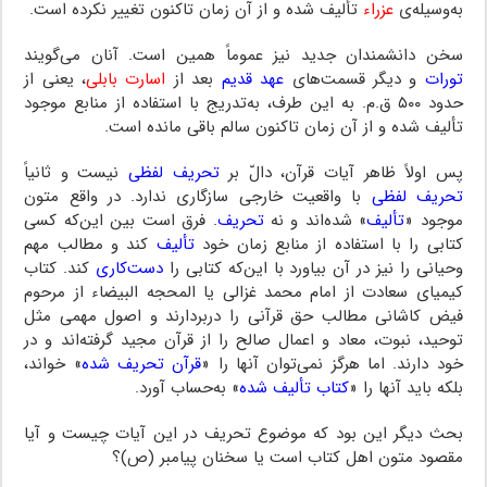
به‌وسیله‌ی
عزراء
تألیف شده و از آن زمان تاکنون تغییر نکرده است.
سخن دانشمندان جدید نیز عموماً همین است. آنان می‌گویند
تورات
و دیگر قسمت‌های
عهد قدیم
بعد از
اسارت بابلی
، یعنی از
حدود ۵۰۰ ق.م. به این طرف، به‌تدریج با استفاده از منابع موجود
تألیف شده و از آن زمان تاکنون سالم باقی مانده است.
پس اولاً ظاهر آیات قرآن، دالّ بر
تحریف لفظی
نیست و ثانیاً
تحریف لفظی
با واقعیت خارجی سازگاری ندارد. در واقع متون
موجود «
تألیف
» شده‌اند و نه
تحریف
. فرق است بین این‌که کسی
کتابی را با استفاده از منابع زمان خود
تألیف
کند و مطالب مهم
وحیانی را نیز در آن بیاورد با این‌که کتابی را
دست‌کاری
کند. کتاب
کیمیای سعادت از امام محمد غزالی یا المحجه البیضاء از مرحوم
فیض کاشانی مطالب حق قرآنی را دربردارند و اصول مهمی مثل
توحید، نبوت، معاد و اعمال صالح را از قرآن مجید گرفته‌اند و در
خود دارند. اما هرگز نمی‌توان آنها را «
قرآن تحریف شده
» خواند،
بلکه باید آنها را «
کتاب تألیف شده
» به‌حساب آورد.
بحث دیگر این بود که موضوع تحریف در این آیات چیست و آیا
مقصود متون اهل کتاب است یا سخنان پیامبر (ص)؟