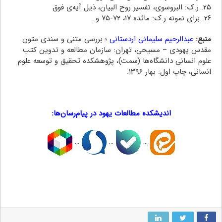
۲۵. ر.ک: البروسوی، تفسیر روح البیان، ذیل آیه‌ی فوق
۲۶. برای نمونه ر.ک: مائده ۱۷، ۷۲-۷۵ و…
منبع:
عبدالرحیم سلیمانی اردستانی
؛ بررسی متنی و سندی متون
مقدس یهودی – مسیحی، تهران: سازمان مطالعه و تدوین کتب
علوم انسانی دانشگاه‌ها (سمت)، پژوهشکده تحقیق و توسعه علوم
انسانی، چاپ اول: بهار ۱۳۹۶.
تورات موجود ، تورات موجود ، تورات موجود
اندیشکده مطالعات یهود در پیام‌رسان‌ها:
…
…
…
تورات موجود ، تورات موجود ، تورات موجود
تورات موجود ، تورات موجود ، تورات موجود