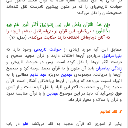
در آیه‌ای به این مطلب اشاره شده که قرآن مجید به‌طور کلی
حوادث تاریخی‌ای را که در متون پیشین نادرست نقل شده‌اند
صحیحشان را نقل می‌کند:
«
إِنَّ هَذَا الْقُرْآنَ یقُصُّ عَلَى بَنِی إِسْرَائِیلَ أَکْثَرَ الَّذِی هُمْ فِیهِ
یخْتَلِفُونَ
؛
بی‌گمان، این قرآن بر بنی‌اسرائیل بیشترِ آن‌چه را
که آنان درباره‌اش اختلاف دارند حکایت می‌کند
». (نمل، ۷۶)
مطابق این آیه موارد زیادی از
حوادث تاریخی
وجود دارد که
بنی‌اسرائیل
درباره‌ی آن‌ها اختلاف دارند و قرآن مجید صحیح و
درست اکثر آن‌ها را نقل کرده است. پس در حوادث تاریخی و
زندگی پیامبران
باید آن متون را به قرآن مجید عرضه کرد و صحیح
آن‌ها را دریافت. مجموعه‌ی
عهدین
به‌ویژه
عهد قدیم
مطالبی را به
انبیاء نسبت می‌دهد که برخی از آن‌ها بی‌اخلاقی آشکار است. قرآن
مجید زندگی و شخصیت اکثر این افراد را نقل کرده است و از آیه‌ی
فوق بَرمی‌آید که باید در این موضوع
عهدین
را با قرآن مقایسه نمود
و قرآن را ملاک و معیار قرار داد.
۲. نقد تعالیم
یکی از اموری که قرآن مجید به نقد می‌کشد
غلو
در باب