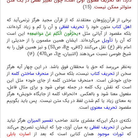
دارد، اما تحریف معنوی اولی است، چون تغییر لفظی در یک متن
متواتر ممکن نیست.
(15)
برخی از قرآن‌پژوهان معتقدند که از قرآن مجید هرگز بَرنمی‌آید که
اهل کتاب
متون خود را
تحریف لفظی
و آن را کم و زیاد کرده‌اند،
بلکه مقصود از آیاتی مثل «
یحَرِّفُونَ الْکَلِمَ عَنْ مَوَاضِعِهِ
» این است
که آن را
تأویل
می‌کرده‌اند. ایشان همین مضمون را از حدیثی از
امام باقر (ع) نقل می‌کنند (کافی، ج8، ص53) و نیز همین قول را به
شیخ طوسی نسبت می‌دهند (التبیان، ج3، ص470). (۱۶)
به‌نظر می‌رسد که حق با محققان فوق باشد. در این چهار آیه هرگز
سخن از
تحریف کتاب
نیست، بلکه سخن از
منحرف ساختن کلمه
از
جای خودش است. «منحرف ساختن کلمه از جای خود» مثل این
است که نقش یک کلمه در جمله عوض شود و برای مثال فاعل،
مفعول معنا شود و بالعکس. «انحراف کلمه از جایگاه خویش» هرگز
به معنای زیاد یا کم شدن لفظ در یک متن نیست. پس باید بگوییم
مقصود
تحریف معنوی
است.
نکته‌ی دیگر این‌که مفسّری مانند صاحب
تفسیر المیزان
هرگز نباید
سخن از
تحریف لفظی
به میان آوَرَد، چرا که ایشان، تصریح می‌کند
که
تورات موجود
همان کتابی است که بعد از
اسارت بابلی