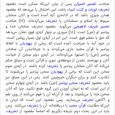
صاحب
تفسیر المیزان
پس از بیان این‌که ممکن است مقصود
تحریف تورات و کتب انبیاء
باشد، این احتمال را می‌دهد که مقصود
همان چیزی باشد که در ادامه‌ی آیه آمده است و آنان سخنان
مربوط به اسلام و مسلمانان را
تحریف
می‌کرده‌اند. (۱۷) صاحب
تفسیر شریف لاهیجی
می‌گوید: مقصود تحریف سخنان خدا و
پیامبر او (ص) است. (۱۸) مروری بر چهار آیه‌ی فوق نشان می‌دهد
که حق با مفسّر فوق است. این امر در آیه‌ی اول بسیار روشن است.
در خود آیه با صراحت آمده است که برخی از
یهودیان
با الفاظ
پیامبر یا قرآن مجید بازی می‌کردند و با چرخانیدن آن سخنان
پیامبر (ص) را استهزا می‌کرده‌اند. در آیه‌ی دوم سخن از خیانت
آنان و بهره‌مند نشدن از موعظه‌ی نبوی و قرآنی است و سیاق حکم
می‌کند که آنان سخنان پیامبر را
تحریف
کرده باشند. در آیه‌ی سوم
سخن این است که برخی از
یهودیان
سخن پیامبر را می‌شنوند تا
تکذیب کنند و برای دیگران خبرچینی کنند. پس در این سیاق نیز
باید مقصود
تحریف سخن پیامبر
(ص) باشد. در آیه‌ی چهارم سخن
از این است که به ایمان آوردنِ این گروه طمع نکنید، چرا که آنان
سخن خدا را می‌شنوند و بعد از آن‌که آن را فهم می‌کنند از روی علم
و آگاهی
تحریف
می‌نمایند. پس مقصود این است که اینان با
این‌که حقّانیت
قرآن مجید
را دریافته‌اند آن را
تحریف
می‌کنند. پس
باید در این بحث دوم نتیجه بگیریم که اساساً مقصود از
تحریف
،