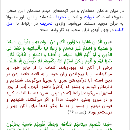
در میان عالمان مسلمان و نیز توده‌های مردم مسلمان این سخن
معروف است که
تورات
و انجیل
تحریف
شده‌اند و این باور معمولاً
به قرآن مجید مستند می‌شود. واژه‌ی
تحریف
در ارتباط با
اهل
کتاب
در چهار آیه‌ی قرآن مجید به کار رفته است:
«
مِنَ الَّذِینَ هَادُوا یحَرِّفُونَ الْکَلِمَ عَنْ مَوَاضِعِهِ وَ یقُولُونَ سَمِعْنَا
وَ عَصَینَا وَ اسْمَعْ غَیرَ مُسْمَعٍ وَ رَاعِنَا لَیا بِأَلْسِنَتِهِمْ وَ طَعْنًا فِی
الدِّینِ وَ لَوْ أَنَّهُمْ قَالُوا سَمِعْنَا وَ أَطَعْنَا وَ اسْمَعْ وَ انْظُرْنَا لَکَانَ
خَیرًا لَهُمْ وَ أَقْوَمَ وَلَکِنْ لَعَنَهُمُ اللَّهُ بِکُفْرِهِمْ فَلَا یؤْمِنُونَ إِلَّا قَلِیلًا
؛
برخی از آنان که یهودی‌اند، کلمات را از جای خود بر
می‌گردانند و با پیچاندن زبان خود و به قصد طعنه زدن در
دین اسلام [با درآمیختن عبری با عربی] می‌گویند: شنیدیم و
نافرمانی کردیم و بشنو که [کاش] ناشنوا گردی، [نیز از روی
استهزاء می‌گویند] راعنا [که در عربی یعنی: «به ما التفات کن»
و در عبری یعنی: «خبیث ما»] و اگر می‌گفتند: شنیدیم و
فرمان بردیم و بشنو و به ما بنگر، قطعاً برای آنان بهتر و
درست‌تر بود
». (نساء، ۴۶)
«
فَبِمَا نَقْضِهِمْ مِیثَاقَهُمْ لَعَنَّاهُمْ وَجَعَلْنَا قُلُوبَهُمْ قَاسِیهً یحَرِّفُونَ