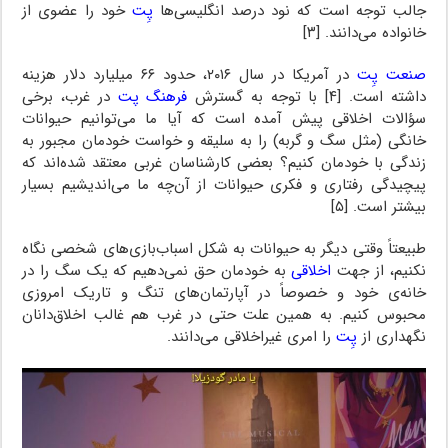
جالب توجه است که نود درصد انگلیسی‌ها
پِت
خود را عضوی از
خانواده می‌دانند. [۳]
صنعت پِت
در آمریکا در سال ۲۰۱۶، حدود ۶۶ میلیارد دلار هزینه
داشته است. [۴] با توجه به گسترش
فرهنگ پت
در غرب، برخی
سؤالات اخلاقی پیش آمده است که آیا ما می‌توانیم حیوانات
خانگی (مثل سگ و گربه) را به سلیقه و خواست خودمان مجبور به
زندگی با خودمان کنیم؟ بعضی کارشناسان غربی معتقد شده‌اند که
پیچیدگی رفتاری و فکری حیوانات از آن‌چه ما می‌اندیشیم بسیار
بیشتر است. [۵]
طبیعتاً وقتی دیگر به حیوانات به شکل اسباب‌بازی‌های شخصی نگاه
نکنیم، از جهت
اخلاقی
به خودمان حق نمی‌دهیم که یک سگ را در
خانه‌ی خود و خصوصاً در آپارتمان‌های تنگ و تاریک امروزی
محبوس کنیم. به همین علت حتی در غرب هم غالب اخلاق‌دانان
نگهداری از
پِت
را امری غیراخلاقی می‌دانند.