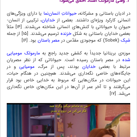
۳. وقتی مارمولک استاد اخلاق می‌شود!
در ادیان باستانی و مشرکانه،
حیواناتِ انسان‌نما
یا دارای ویژگی‌های
انسانی کارکرد ویژه‌ای داشتند. بعضی از
خدایان
، ترکیبی از انسان-
حیوان یا حیواناتی با کنش‌های انسانی شناخته می‌شدند. [۱۴] مثلاً
بعضی خدایان باستانی به شکل
خزنده
ترسیم می‌شدند. [۱۵] از جمله
سُبِک
(Sobek) که موجودی مقدّس در
مصر باستان
بود. [۱۶]
موزه‌ی بریتانیا جدیداً به کشفی جدید راجع به
مارمولک مومیایی
شده
در مصر باستان رسیده است. حیواناتی که از نظر مصریان
مرتبط با بعضی
خدایان
بودند، پس از مرگ،
مومیایی
و در
جایگاه‌های خاصی نگه‌داری می‌شدند. هم‌چنین در هنگام حیات،
این حیوانات در مکان‌هایی که مربوط به خدایی خاص بود قرار
می‌گرفتند و تا آخر عمر از آن‌ها در این مکان‌های خاص نگه‌داری
می‌شد. [۱۷]