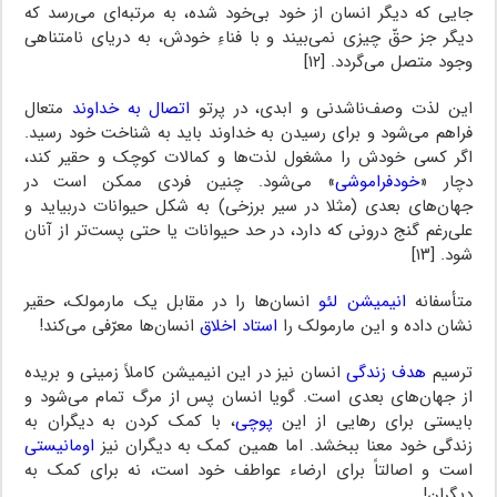
جایی که دیگر انسان از خود بی‌خود شده، به مرتبه‌ای می‌رسد که
دیگر جز حقّ چیزی نمی‌بیند و با فناءِ خودش، به دریای نامتناهی
وجود متصل می‌گردد. [۱۲]
این لذت وصف‌ناشدنی و ابدی، در پرتو
اتصال به خداوند
متعال
فراهم می‌شود و برای رسیدن به خداوند باید به شناخت خود رسید.
اگر کسی خودش را مشغول لذت‌ها و کمالات کوچک و حقیر کند،
دچار «
خودفراموشی
» می‌شود. چنین فردی ممکن است در
جهان‌های بعدی (مثلا در سیر برزخی) به شکل حیوانات دربیاید و
علی‌رغم گنج درونی که دارد، در حد حیوانات یا حتی پست‌تر از آنان
شود. [۱۳]
متأسفانه
انیمیشن لئو
انسان‌ها را در مقابل یک مارمولک، حقیر
نشان داده و این مارمولک را
استاد اخلاق
انسان‌ها معرّفی می‌کند!
ترسیم
هدف زندگی
انسان نیز در این انیمیشن کاملاً زمینی و بریده
از جهان‌های بعدی است. گویا انسان پس از مرگ تمام می‌شود و
بایستی برای رهایی از این
پوچی
، با کمک کردن به دیگران به
زندگی خود معنا ببخشد. اما همین کمک به دیگران نیز
اومانیستی
است و اصالتاً برای ارضاء عواطف خود است، نه برای کمک به
دیگران!