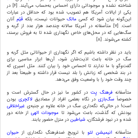
شناخته نشده و موجوداتی دارای احساس به‌حساب می‌آیند.‌ [۶] در
یکی از ایالات آمریکا هم تصویب شده بود که حداقل در عبارات
این‌گونه بیان شود که کسی
مالک
حیوانات نیست، بلکه
قَیّم
آنان
است. [۷] متأسفانه در آمریکا سالانه چندصد هزار عدد از گربه و
سگ‌هایی که در محل‌های خاص نگهداری شده تا به فروش برسند،
کشته می‌شوند. [۸]
باید در نظر داشته باشیم که اگر نگهداری از حیواناتی مثل گربه و
سگ در خانه باعث اذیت‌شان شود، آن‌ها ابزار مناسبی برای
گفت‌وگو با ما ندارند تا احساس خود را بیان کنند. مثل اسیری که
در بند شخصی که زبانش را بلد نیست قرار داشته و طبیعتاً بعد از
چند وقت خود را با وضعیت وفق می‌دهد.
متأسفانه
فرهنگ پِت
در کشور ما نیز در حال گسترش است و
خصوصاً
سگ‌بازی
در نگاه بعضی افراد از مصادیق
لاکچری
بودن
است! در حالی‌که نگه‌داری سگ در خانه علاوه بر جنبه‌ی
غیراخلاقی
بودنش که گذشت، باعث می‌شود تا
موجودات الهی
از خانه دور
شده و در نبود فرشتگان،
شیاطین
در منزل حضور یابند.
متأسفانه
انیمیشن لئو
با ترویج ضدفرهنگِ نگه‌داری از
حیوان