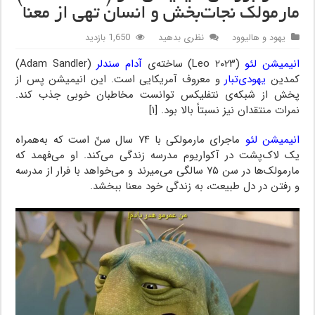
مارمولک نجات‌بخش و انسان تهی از معنا
یهود و هالیوود
نظری بدهید
1,650 بازدید
انیمیشن لئو
(Leo ۲۰۲۳) ساخته‌ی
آدام سندلر
(Adam Sandler)
کمدین
یهودی‌تبار
و معروف آمریکایی است. این انیمیشن پس از
پخش از شبکه‌ی نتفلیکس توانست مخاطبان خوبی جذب کند.
نمرات منتقدان نیز نسبتاً بالا بود. [۱]
انیمیشن لئو
ماجرای مارمولکی با ۷۴ سال سنّ است که به‌همراه
یک لاک‌پشت در آکواریوم مدرسه زندگی می‌کند. او می‌فهمد که
مارمولک‌ها در سن ۷۵ سالگی می‌میرند و می‌خواهد با فرار از مدرسه
و رفتن در دل طبیعت، به زندگی خود معنا ببخشد.