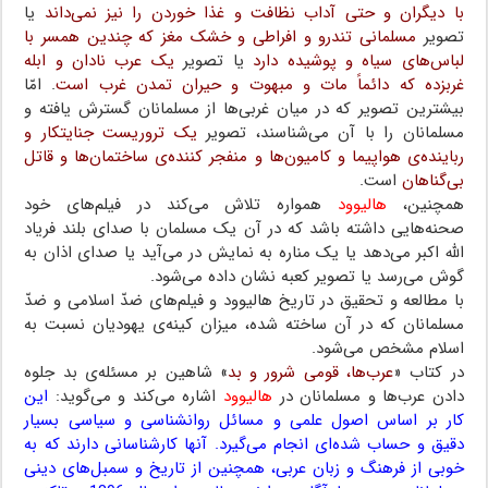
با دیگران و حتی آداب نظافت و غذا خوردن را نیز نمی‌داند
یا
تصویر
مسلمانی تندرو و افراطی و خشک مغز که چندین همسر با
لباس‌های سیاه و پوشیده دارد
یا تصویر
یک عرب نادان و ابله
غربزده که دائماً مات و مبهوت و حیران تمدن غرب است
. امّا
بیشترین تصویر که در میان غربی‌ها از مسلمانان گسترش یافته و
مسلمانان را با آن می‌شناسند، تصویر
یک تروریست جنایتکار و
رباینده‌ی هواپیما و کامیون‌ها و منفجر کننده‌ی ساختمان‌ها و قاتل
بی‌گناهان
است.
همچنین،
هالیوود
همواره تلاش می‌کند در فیلم‌های خود
صحنه‌هایی داشته باشد که در آن یک مسلمان با صدای بلند فریاد
الله اکبر می‌دهد یا یک مناره به نمایش در می‌آید یا صدای اذان به
گوش می‌رسد یا تصویر کعبه نشان داده می‌شود.
با مطالعه و تحقیق در تاریخ هالیوود و فیلم‌های ضدّ اسلامی و ضدّ
مسلمانان که در آن ساخته شده، میزان کینه‌ی یهودیان نسبت به
اسلام مشخص می‌شود.
در کتاب «
عرب‌ها، قومی شرور و بد
» شاهین بر مسئله‌ی بد جلوه
دادن عرب‌ها و مسلمانان در
هالیوود
اشاره می‌کند و می‌گوید:
این
کار بر اساس اصول علمی و مسائل روانشناسی و سیاسی بسیار
دقیق و حساب شده‌ای انجام می‌گیرد. آنها کارشناسانی دارند که به
خوبی از فرهنگ و زبان عربی، همچنین از تاریخ و سمبل‌های دینی