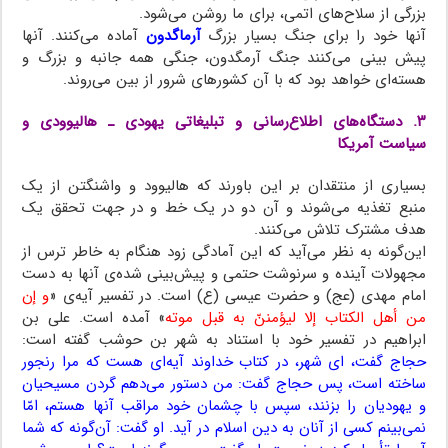
بزرگی از سلاح‌های اتمی، برای ما روشن می‌شود.
آنها خود را برای جنگ بسیار بزرگ
آرماگدون
آماده می‌کنند. آنها
پیش بینی می‌کنند جنگ آرمگدون، جنگی همه جانبه و بزرگ و
هسته‌ای خواهد بود که با آن کشورهای شرور از بین می‌روند.
۳. دستگاه‌های اطلاع‌رسانی و تبلیغاتی یهودی ـ هالیوودی و
سیاست آمریکا
بسیاری از منتقدان بر این باورند که هالیوود و واشنگتن از یک
منبع تغذیه می‌شوند و آن دو در یک خط و در جهت تحقق یک
هدف مشترک تلاش می‌کنند.
این‌گونه به نظر می‌آید که این آمادگی زود هنگام به خاطر ترس از
مجهولات آینده و سرنوشت حتمی و پیش‌بینی شده‌ی آنها به دست
امام مهدی (عج) و حضرت عیسی (ع) است. در تفسیر آیه‌ی «
و إن
من أهل الکتاب إلا لیؤمننّ به قبل موته
» آمده است. علی بن
ابراهیم در تفسیر خود با استناد به شهر بن حوشب گفته است:
حجاج گفت، ای شهر، در کتاب خداوند آیه‌ای هست که مرا رنجور
ساخته است، پس حجاج گفت: من دستور می‌دهم گردن مسیحیان
و یهودیان را بزنند، سپس با چشمان خود مراقب آنها هستم، امّا
نمی‌بینم کسی از آنان به دین اسلام در آید. او گفت: آن‌گونه که شما