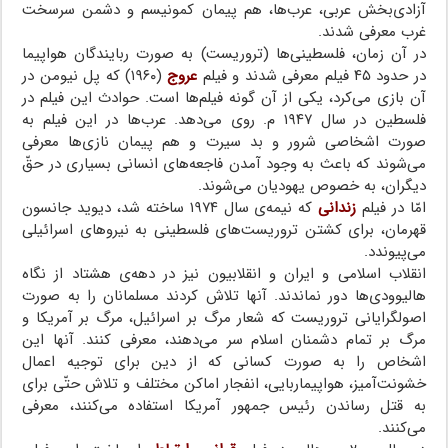
آزادی‌بخش عربی، عرب‌ها، هم پیمان کمونیسم و دشمن سرسخت
غرب معرفی شدند.
در آن زمان، فلسطینی‌ها (تروریست) به صورت ربایندگان هواپیما
در حدود ۴۵ فیلم معرفی شدند و فیلم
عروج
(۱۹۶۰) که پل نیومن در
آن بازی می‌کرد، یکی از آن گونه فیلم‌ها است. حوادث این فیلم در
فلسطین در سال ۱۹۴۷ م. روی می‌دهد. عرب‌ها در این فیلم به
صورت اشخاصی شرور و بد سیرت و هم پیمان نازی‌ها معرفی
می‌شوند که باعث به وجود آمدن فاجعه‌های انسانی بسیاری در حقّ
دیگران، به خصوص یهودیان می‌شوند.
امّا در فیلم
زندانی
که نیمه‌ی سال ۱۹۷۴ ساخته شد، دیوید جانسون
قهرمان، برای کشتن تروریست‌های فلسطینی به نیروهای اسرائیلی
می‌پیوندد.
انقلاب اسلامی و ایران و انقلابیون نیز در دهه‌ی هشتاد از نگاه
هالیوودی‌ها دور نماندند. آنها تلاش کردند مسلمانان را به صورت
اصولگرایانی تروریست که شعار مرگ بر اسرائیل، مرگ بر آمریکا و
مرگ بر تمام دشمنان اسلام سر می‌دهند، معرفی کنند. آنها این
اشخاص را به صورت کسانی که از دین برای توجیه اعمال
خشونت‌آمیز، هواپیماربایی، انفجار اماکن مختلف و تلاش حتّی برای
به قتل رساندن رئیس جمهور آمریکا استفاده می‌کنند، معرفی
می‌کنند.