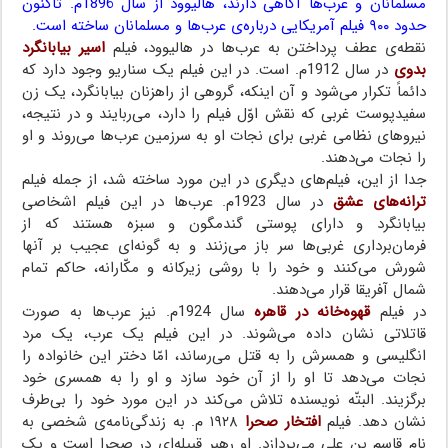
مسلمانان و عرب‌ها آگاهی دارند، هالیوود از سال 1896م. تاکنون
حدود ۹۰۰ فیلم آمریکایی درباره‌ی عرب‌ها و مسلمانان ساخته است.
نقطه‌ی عطف پرداختن به عرب‌ها در هالیوود، فیلم
اسیر بیابانگرد
بدوی
در سال 1912م. است. در این فیلم یک سناریو وجود دارد که
دائماً تکرار می‌شود و آن اینکه، گروهی از راهزنان بیابانگرد، یک زن
سفیدپوست غربی که نقش اوّل فیلم را دارد، می‌ربایند و در نتیجه،
نیروهای نظامی غربی برای نجات او به سرزمین عرب‌ها می‌روند و او
را نجات می‌دهند.
جدا از این، فیلم‌های دیگری در این مورد ساخته شد، از جمله فیلم
ترانه‌های عشق
در سال 1923م. عرب‌ها در این فیلم اشخاصی
بیابانگرد و دارای پوستی گندمگون و سبزه هستند که از
فرمان‌برداری غربی‌ها سر باز می‌زنند و به گونه‌ای عجیب بر آنها
شورش می‌کنند و خود را با روشی زیرکانه و مکّارانه، حاکم تمام
شمال آفریقا قرار می‌دهند.
در فیلم
قهوه‌خانه در قاهره
سال 1924م. نیز عرب‌ها به صورت
قاتلاتی نشان داده می‌شوند. در این فیلم یک عرب، یک مرد
انگلیسی و همسرش را به قتل می‌رساند، امّا دختر این خانواده را
نجات می‌دهد تا او را از آن خود سازد و او را به همسری خود
برگزیند. البتّه نویسنده تلاش می‌کند در این مورد خود را بی‌طرف
نشان دهد. فیلم
افتخار صحرا
۱۹۲۸ م. به زندگی‌نامه‌ی شخصی به
نام قاسم بن علی می‌پردازد. او رهبر قبیله‌ای در صحرا است و یک