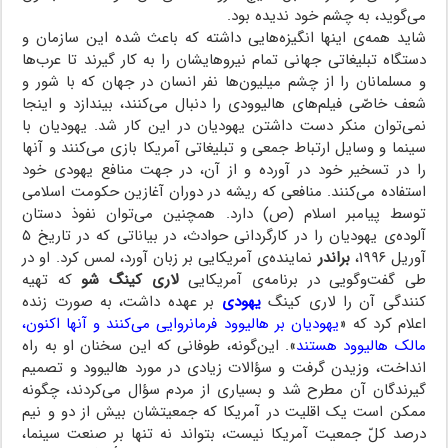
می‌گوید، به چشم خود ندیده بود.
شاید همه‌ی اینها انگیزه‌هایی داشته که باعث شده این سازمان و
دستگاه تبلیغاتی جهانی تمام نیروهایشان را به کار گیرند تا عرب‌ها
و مسلمانان را از چشم میلیون‌ها نفر انسان در جهان که با شور و
شعف خاصّی فیلم‌های هالیوودی را دنبال می‌کنند، بیندازد و اینجا
نمی‌توان منکر دست داشتن یهودیان در این کار شد. یهودیان با
سینما و وسایل ارتباط جمعی و تبلیغاتی آمریکا بازی می‌کنند و آنها
را در تسخیر خود در آورده و از آن، در جهت منافع یهودی خود
استفاده می‌کنند. منافعی که ریشه در دوران آغازین حکومت اسلامی
توسط پیامبر اسلام (ص) دارد. همچنین می‌توان نفوذ دستان
آلوده‌ی یهودیان را در کارگردانی حوادث، در بیاناتی که در تاریخ ۵
آوریل ۱۹۹۶،
براندر
نماینده‌ی آمریکایی بر زبان آورد، لمس کرد. او در
طی گفت‌وگویی در برنامه‌ی آمریکایی
لاری کینگ شو
که تهیه
کنندگی آن را لاری کینگ
یهودی
بر عهده داشت، به صورت زنده
اعلام کرد که «
یهودیان بر هالیوود فرمانروایی می‌کنند و آنها اکنون،
مالک هالیوود هستند
». این‌گونه، طوفانی که این سخنان او به راه
انداخت، وزیدن گرفت و سؤالات زیادی در مورد هالیوود و تصمیم
گیرندگان آن مطرح شد و بسیاری از مردم سؤال می‌کردند، چگونه
ممکن است یک اقلیت در آمریکا که جمعیتشان بیش از دو و نیم
درصد کلّ جمعیت آمریکا نیست، بتواند نه تنها بر صنعت سینما،