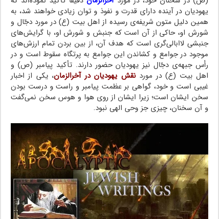
(ص) در سخنان خود، در مورد
آخرالزمان
دقیقاً تأکید نموده‌اند که
یهودیان در آینده دارای قدرت و نفوذ و توان زیادی خواهند شد، به
همین دلیل متون شریفه‌ی رسیده از اهل بیت (ع) در مورد دجّال و
شورش او، حاکی از آن است که جنبش و شورش او، با گرایش‌های
جنبشی لاابالی‌گری است که هدف آن، از بین بردن تمام ارزش‌های
موجود در جوامع و کشاندن این جوامع به پرتگاه سقوط است و در
رأس جبهه‌ی دجّال نیز یهودیان حضور دارند. تأکید پیامبر (ص) و
اهل بیت (ع) در مورد
نقش یهودیان در آخرالزمان
، یکی از اخبار
غیبی است و خود، گواهی بر عظمت پیامبر و راست و درست بودن
سخن ایشان است؛ زیرا ایشان از روی هوا و هوس سخن نمی‌گفت
و آن سخنان، چیزی جز وحی الهی نبود.