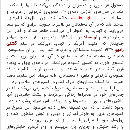
مسئول فرانسوی و همسرش را دستگیر می‌کند تا آنها را شکنجه
کند. در سال‌های آغازین دهه‌ی ۳۰، تصویری کارتونی از عرب‌ها و
مسلمانان در
سینمای هالیوود
حاکم شد. این سال‌ها، فیلم‌هایی
ساخته شد که در آن مسلمانان در ظاهر به صورت افرادی که هواپیما
می‌ربایند و تهدید به انفجار آن می‌کنند، ظاهر شدند و آغاز این
جریان در فیلم
ارز سیاه
در سال ۱۹۳۶ بود، پس از آن، تصویر مهاجر
جنایتکار که امنیت آمریکا را تهدید می‌کند، در فیلم
گشتی
رادیو
۱۹۳۷ نصیب مسلمانان و عرب‌ها شد. پس از آن مجموعه‌ی
فیلم‌هایی ساخته شد که مسلمانان در آن به عنوان تروریست و
تشنه‌ی خون، به تصویر کشیده می‌شدند. در دهه‌ی چهل و پنجاه
قرن گذشته نیز هالیوود شاهد تولید بیش از ۱۰۰ فیلم بود که
تصویری کارتونی و منفی از مسلمانان ارائه می‌داد. این فیلم‌ها دقیقاً
هم‌زمان با کشف میدان‌های بزرگ نفتی در کشورهای اسلامی بود.
پس از این «عرب‌ها و مسلمانان» شیوخ نفت معرفی می‌شدند که در
چادرهای خود در صحراها زندگی می‌کردند و پشت چادرهای آنها
ماشین‌های لیموزین و شترها و زنانی که لباس سیاه پوشیده بودند،
وجود داشت یا در این فیلم‌ها نشان داده می‌شود این شیوخ در
کشورهای غربی به خوش‌گذرانی و عیش و نوش مشغول شده و
پول‌های خود را به پای زنان بور و زیبای غربی می‌ریزند.
با رشد جنبش و جریان پان عربیسم و اوج گرفتن جنبش‌های