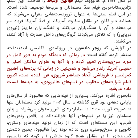
در سال ۲۰۰۰ م. هالیوود، فیلم
قوانین ارتباط
را ساخت. این فیلم،
نژادپرستانه‌ترین فیلم ضدّ مسلمانان و عرب‌ها توصیف شده است.
در این فیلم یمنی‌ها به عنوان تروریست‌هایی معرفی می‌شوند که
همانند دیوانگان در مقابل سفارت آمریکا، بر ضدّ آمریکا فریاد سر
می‌دهند و آن را سنگ‌باران می‌کنند و تفنگ‌داران مارینز (نیروی
دریایی) را که تلاش می‌کردند گروگان‌های داخل سفارت را آزاد کنند،
می‌کشند.
در گزارشی که
روجر دابسون
در روزنامه‌ی انگلیسی ایندپندنت،
منتشر کرده، گفته است:
در زمانی که دیدگاه مردم به طور کامل در
مورد سرخ‌پوستان تغییر کرده و با آنها به عنوان ساکنان اصلی و
حقیقی آمریکا رفتار می‌شود و همچنین در زمانی که پرده‌های آهنین
کمونیسم با فروپاشی اتّحاد جماهیر شوروی، فرو افتاده است، اکنون
تمام شرارت‌های مطلوب در فیلم‌های هالیوودی، به عرب‌ها نسبت
داده می‌شود.
دابسون اشاره می‌کند، بسیاری از فیلم‌هایی که هالیوود از سال‌های
پایانی دهه‌ی نود قرن گذشته تا سال ۲۰۰۶ تولید کرد مسلمانان تنها
به صورت تروریست‌ها یا میلیاردرهای شرور معرفی می‌شوند و زنان
مسلمان نیز یا در فیلم‌های آنها خواننده‌اند یا رقّاص رقص‌های
شرقی، این مسئله‌ای است که از زمان تولید فیلم‌های وسترن،
کابویی و سرخ‌پوستی، روی نداده بود؛ زیرا هالیوود، چنین دشمنی
گسترده‌ای را در مقابل هیچ گروه خاصّی آن گونه که دابسون