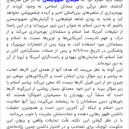
گذشته، خطر بزرگی برای مسائل اسلامی به وجود آورده، از
بهره‌برداری از متغیرهای بین‌المللی اخیر و آینده چشم‌پوشی نخواهد
کرد و شاید به زودی شاهد فیلم‌هایی با گرایش‌های صهیونیستی
باشیم که به دین اسلام به عنوان دین ترور می‌پردازد و در این راستا
از تبلیغات آمریکا ضدّ اسلام و مسلمانان بهره‌برداری می‌کند و از
درک و فهم نادرست آمریکایی‌ها و غربی‌ها نسبت به اسلام و
مسلمانان سوء استفاده کند، به ویژه پس از انفجارات نیویورک و
واشنگتن در تاریخ ۱۱/۹/۲۰۰۰ و پس از حملات ستمگرانه‌ی آنان بر
ضدّ اسلام، که سازمان‌های یهودی و راست‌گرای آمریکا و اروپا از آن
به دور نبوده‌اند.
این گونه به نظر می‌رسد که هدف آنها از همه‌ی این کارها، اهانت
به پیامبر و زیر سؤال بردن ایشان است و کاریکاتورهای موهن نیز
چیزی جز از این قبیل کارها نیست که سعی می‌کند پیامبر اسلام را
زیر سؤال ببرند و این خود مصداق بسیار روشنی از این‌گونه کارها
است که منشأ آن، یهودیان یا مسیحیان اصولگرا هستند که
باورهای دینی مسلمانان را به ریشخند می‌گیرند؛ زیرا آنها حقانیت
دین اسلام و اینکه آن آخرین دین است و همچنین، حقیقت
داشتن ظهور رهایی دهنده و نجات‌بخش بشریت را خوب می‌دانند.
با در نظر گرفتن این نکته، علّت تمایلات واقعی و پنهان این
حکومت کوچک برای تصاحب و در اختیار داشتن چنین زرّادخانه‌ی