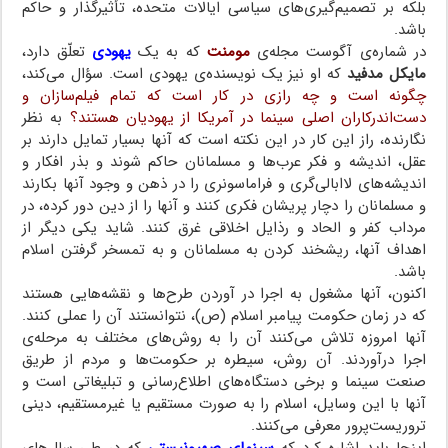
بلکه بر تصمیم‌گیری‌های سیاسی ایالات متحده، تأثیرگذار و حاکم
باشد.
در شماره‌ی آگوست مجله‌ی
مومنت
که به یک
یهودی
تعلّق دارد،
مایکل مدفید
که او نیز یک نویسنده‌ی یهودی است. سؤال می‌کند،
چگونه است و چه رازی در کار است که تمام فیلم‌سازان و
دست‌اندرکاران اصلی سینما در آمریکا از یهودیان هستند؟
به نظر
نگارنده، راز این کار در این نکته است که آنها بسیار تمایل دارند بر
عقل، اندیشه و فکر عرب‌ها و مسلمانان حاکم شوند و بذر افکار و
اندیشه‌های لاابالی‌گری و فراماسونری را در ذهن و وجود آنها بکارند
و مسلمانان را دچار پریشان فکری کنند و آنها را از دین دور کرده، در
مرداب کفر و الحاد و رذایل اخلاقی غرق کنند. شاید یکی دیگر از
اهداف آنها، ریشخند کردن به مسلمانان و به تمسخر گرفتن اسلام
باشد.
اکنون، آنها مشغول به اجرا در آوردن طرح‌ها و نقشه‌هایی هستند
که در زمان حکومت پیامبر اسلام (ص)، نتوانستند آن را عملی کنند.
آنها امروزه تلاش می‌کنند آن را به روش‌های مختلف به مرحله‌ی
اجرا درآوردند. آن روش، سیطره بر حکومت‌ها و مردم از طریق
صنعت سینما و برخی دستگاه‌های اطلاع‌رسانی و تبلیغاتی است و
آنها با این وسایل، اسلام را به صورت مستقیم یا غیرمستقیم، دینی
تروریست‌پرور معرفی می‌کنند.
اینجا باید اشاره کرد که
سینمای صهیونیستی
که در طی سال‌های