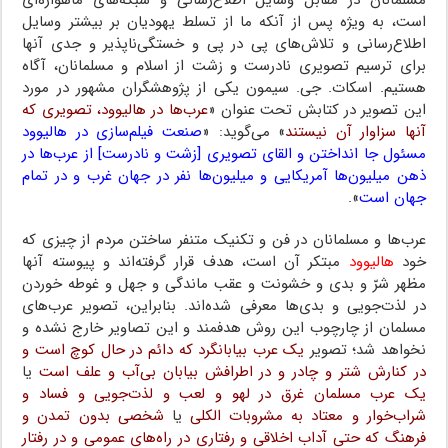
است، به ویژه پس از آنکه ما از تسلط یهودیان بر بیشتر وسایل
اطلاع‌رسانی و تلاش‌های پی در پی و خستگی‌ناپذیر و جدی آنها
برای ترسیم تصویری نادرست و زشت از اسلام و مسلمانان، آگاه
هستیم. اسکات. جی. سیمون یکی از پژوهشگران مشهور در مورد
این تصویر در کتابش تحت عنوان «
عرب‌ها در هالیوود، تصویری که
آنها سزاوار آن نیستند
» می‌گوید: «
صنعت فیلم‌سازی در هالیوود
مسئول جا انداختن و القای تصویری [زشت و نادرست] از عرب‌ها در
ذهن میلیون‌ها آمریکایی و میلیون‌ها نفر در جهان غرب و در تمام
جهان است
».
عرب‌ها و مسلمانان در فن و تکنیک متنفر ساختن مردم از چیزی که
خود
هالیوود
مبتکر آن است، هدف قرار گرفته‌اند و پیوسته آنها
مظهر شرّ و بدی و خشونت و عقب ماندگی و جهل و غوطه خوردن
در لذت‌جویی و بدی‌ها معرفی شده‌اند. بنابراین، تصویر عرب‌های
مسلمان از چارچوب این روش هدفمند و این تصاویر خارج نشده و
نخواهد شد؛ تصویر
یک عرب بیابانگرد که دائم در حال کوچ است و
در کنارش شتر و چادر و در اطرافش بیابان بی‌آب و علف است
یا
یک عرب مسلمان غرق در لهو و لعب و لذت‌جویی و فساد و
شراب‌خوار و معتاد به مشروبات الکلی
یا
شخصی بدون تمدن و
فرهنگ که حتی آداب اخلاقی و رفتاری در راه‌های عمومی و در رفتار