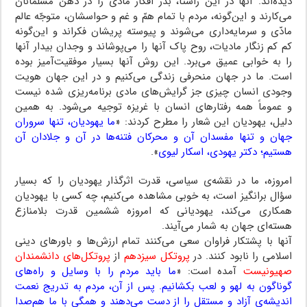
دیده‌اند. آنها در این راستا، بذر افکار مادّی را در ذهن مسلمانان
می‌کارند و این‌گونه، مردم با تمام همّ و غم و حواسشان، متوجّه عالم
مادّی و سرمایه‌داری می‌شوند و پیوسته پریشان فکراند و این‌گونه
کم کم زنگار مادیات، روح پاک آنها را می‌پوشاند و وجدان بیدار آنها
را به خوابی عمیق می‌برد. این روش آنها بسیار موفقیت‌آمیز بوده
است. ما در جهان منحرفی زندگی می‌کنیم و در این جهان هویت
وجودی انسان چیزی جز گرایش‌های مادی برنامه‌ریزی شده نیست
و عموماً همه رفتارهای انسان با غریزه توجیه می‌شود. به همین
دلیل، یهودیان این شعار را مطرح کردند: «
ما یهودیان، تنها سروران
جهان و تنها مفسدان آن و محرکان فتنه‌ها در آن و جلادان آن
هستیم؛ دکتر یهودی، اسکار لیوی
».
امروزه، ما در نقشه‌ی سیاسی، قدرت اثرگذار یهودیان را که بسیار
سؤال برانگیز است، به خوبی مشاهده می‌کنیم، چه کسی با یهودیان
همکاری می‌کند، یهودیانی که امروزه ششمین قدرت بلامنازع
هسته‌ای جهان به شمار می‌آیند.
آنها با پشتکار فراوان سعی می‌کنند تمام ارزش‌ها و باورهای دینی
اسلامی را نابود کنند. در
پروتکل سیزدهم
از
پروتکل‌های دانشمندان
صهیونیست
آمده است: «
ما باید مردم را با وسایل و راه‌های
گوناگون به لهو و لعب بکشانیم. پس از آن، مردم به تدریج نعمت
اندیشه‌ی آزاد و مستقل را از دست می‌دهند و همگی با ما هم‌صدا