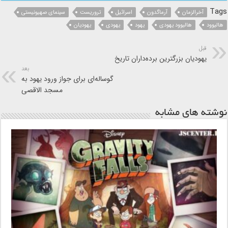
Tags
آخرالزمان
آرماگدون
اسرائیل
تروریست
سینمای صهیونیستی
هالیوود
هالیوود یهودی
یهود
یهودی
یهودیان
قبل
یهودیان بزرگترین برده‌داران تاریخ
بعد
گوساله‌ای برای جواز ورود یهود به
مسجد الاقصی
نوشته های مشابه