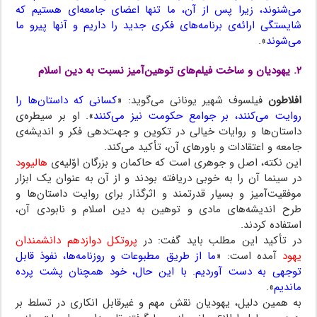
می‌شنوند، زیرا پس از آن، ما تنها اعضای جامعه‌ای هستیم که
شایستگی ارائه‌ی برنامه‌های فکری جدید را داریم و آنها پیرو ما
می‌شوند
».
۲. یهودیان و ساخت فیلم‌های توهین‌آمیز نسبت به دین اسلام
افلاطون
فیلسوف شهیر یونانی می‌گوید: «
کسانی که داستان‌ها را
روایت می‌کنند، بر جوامع حکومت نیز می‌کنند
». او بر سیطره‌ی
داستان‌ها و روایات خیالی در تکوین و جهت‌دهی فکر و اندیشه‌ی
جامعه و اعتقادات و باورهای آن، تأکید می‌کند.
این نکته، اصل و جوهری است که حاکمان و بزرگان اوّلیه‌ی
هالیوود
در سینما آن را به خوبی دریافته بودند و از آن به عنوان یک ابزار
موفقیت‌آمیز و بسیار قدرتمند و اثرگذار برای روایت داستان‌ها و
طرح اندیشه‌های مادی و توهین به دین اسلام و نابودی آن،
استفاده کردند.
در تأکید این مطلب باید گفت: در
پروتکل دوازدهم دانشمندان
یهود
آمده است: «
ما از طریق مطبوعات و روزنامه‌ها، نفوذ قابل
توجهی به دست آوردیم. با این حال، خود همچنان پشت پرده
ماندیم
».
به همین دلیل، یهودیان نقش مهم و غیرقابل انکاری در تسلط بر