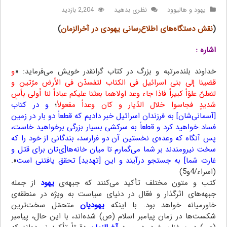
یهود و هالیوود
نظری بدهید
2,204 بازدید
(
نقش دستگاه‌های اطلاع‌‌رسانی یهودی در آخرالزمان
)
اشاره :
خداوند بلندمرتبه و بزرگ در کتاب گرانقدر خویش می‌فرماید: «
و
قضینا إلی بنی اسرائیل فی الکتاب لتفسدّن فی الأرض مرّتین و
لتعلنّ علوّاً کبیراً فاذا جاء وعد اولاهما بعثنا علیکم عباداً لنا اُولی بأسٍ
شدیدٍ فجاسوا خلال الدّیار و کان وعداً مفعولاً
؛
و در کتاب
[آسمانی‌شان] به فرزندان اسرائیل خبر دادیم که قطعاً دو بار در زمین
فساد خواهید کرد و قطعاً به سرکشی بسیار بزرگی برخواهید خاست،
پس آنگاه که وعده‌ی نخستین آن دو فرارسد، بندگانی از خود را که
سخت نیرومندند بر شما می‌گمارم تا میان خانه‌ها[ی‌تان برای قتل و
غارت شما] به جستجو درآیند و این [تهدید] تحقق یافتنی است
».
(اسراء/4و5)
کتب و متون مختلف تأکید می‌کنند که جبهه‌ی
یهود
از جمله
جبهه‌های اثرگذار و فعّال در دنیای سیاست به ویژه در منطقه‌ی
خاورمیانه خواهد بود. با اینکه
یهودیان
متحمّل سخت‌ترین
شکست‌ها در زمان پیامبر اسلام (ص) شده‌اند، با این حال، پیامبر