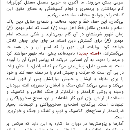
سویی پیش می‌روند. ما اکنون به خوبی معضل مفصّل کورکورانه
گام برداشتن و پرده‌دری و لجام گسیختگی به معنای دقیق این
کلمات را در جوامع مختلف مشاهده می‌کنیم.
بی‌گمان، این خط، خطّ و جبهه مخالف و نقطه‌ی مقابل دین پاک
اسلام و نقطه‌ی مقابل خطّ اهل بیت (ع) است که امام مهدی (ع)
زمان ظهور شریفشان در آن گام برمی‌دارند و شکی نیست، امام
مهدی (ع) برای گسترش دین اسلام در جای جای جهان تلاش
خواهد کرد. روایات، این دین را که امام آن را در همه جا
می‌گستراند، «
اسلام جدید
» نامیده‌اند، یعنی امام ظهور خواهند کرد
و مردم را دعوت به آن اسلامی می‌کند که پیامبر (ص) آن را آورده
است. به همین دلیل، پیش‌بینی می‌کنیم که اسرائیل، با تلاش زیاد،
در پی آن است که حرکت و جنبش امام را در نطفه خفه کند و خود
را برای مقابله با ایشان و جنبش مبارکشان پس از ظهور آماده
می‌کند و سعی می‌کند آتش جنگ با ایشان را بیفروزد، البته یهودیان
وسیله و روشی کارآمدتر و اثرگذارتر از جنگ نظامی و کلاسیک و
استفاده از ارتش برای این کار یافته‌اند و آن، سلاحِ سخن‌پراکنی و
تبلیغات است. بی‌گمان، اسلحه‌ی سخن‌پراکنی و تبلیغات، بسیار
قدرتمندتر از سلاح‌های کلاسیک و توپ و تفنگ و جنگ و خونریزی
است.
آمارها و پژوهش‌ها در دوران ما اشاره به این دارد که هرکس بر