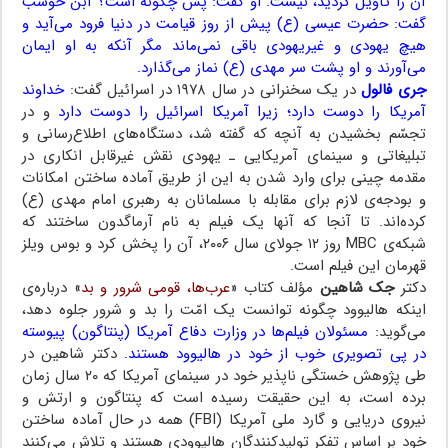
آن را تأویل کردید، نیست. او گفت: پس چگونه است؟ ابن حوشب
گفت: حضرت عیسی (ع) پیش از روز قیامت در دنیا فرود می‌آید و
هیچ یهودی و غیریهودی باقی نمی‌ماند مگر آنکه به او ایمان
می‌آورند و او پشت سر مهدی (ع) نماز می‌گذارد.
جری فالول
در یک سخنرانی در سال ۱۹۷۸ در اسرائیل گفت:
خداوند
آمریکا را دوست دارد؛ زیرا آمریکا اسرائیل را دوست دارد
و در
تجسّم بخشیدن به آنچه که گفته شد، دستگاه‌های اطلاع‌رسانی و
تبلیغاتی و سینمای آمریکایی ـ یهودی نقش غیرقابل انکاری در
مقدمه چینی برای وارد شدن به این از طریق آماده ساختن امکانات
و بودجه‌ی لازم برای مقابله با مسلمانان به رهبری امام مهدی (ع)
کرده‌اند. تا آنجا که آنها یک فیلم به نام آرماگدون ساختند که
شبکه‌ی MBC روز ۱۲ جولای سال ۲۰۰۶، آن را پخش کرد و بوس ویلز
قهرمان این فیلم است.
دکتر
جک شاهین
مؤلف کتاب «
عرب‌ها، قومی شرور و بد
» درباره‌ی
اینکه هالیوود چگونه توانست یک امّت را بد و شرور جلوه دهد،
می‌گوید:
مسئولان فیلم‌ها در وزارت دفاع آمریکا (پنتاگون) پیوسته
در پی تصویری خوب از خود در هالیوود هستند.
دکتر شاهین در
طی پژوهش خستگی ناپذیر خود در سینمای آمریکا که ۲۰ سال زمان
برده است، به این حقیقت رسیده است که پنتاگون و ارتش و
نیروی دریایی و گارد ملی آمریکا (FBI) همه در حال آماده ساختن
خود بر اساس تفکر تولیدکنندگان هالیوودی هستند و تلاش می‌کنند