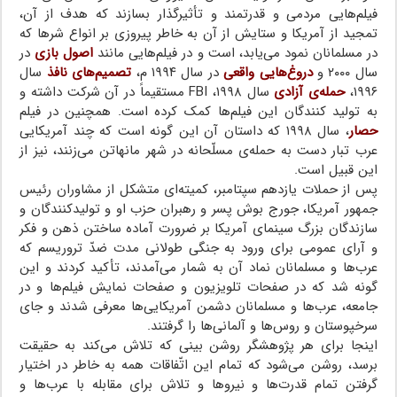
فیلم‌هایی مردمی و قدرتمند و تأثیرگذار بسازند که هدف از آن،
تمجید از آمریکا و ستایش از آن به خاطر پیروزی بر انواع شرها که
در مسلمانان نمود می‌یابد، است و در فیلم‌هایی مانند
اصول بازی
در
سال ۲۰۰۰ و
دروغ‌هایی واقعی
در سال ۱۹۹۴ م،
تصمیم‌های نافذ
سال
۱۹۹۶،
حمله‌ی آزادی
سال ۱۹۹۸، FBI مستقیماً در آن شرکت داشته و
به تولید کنندگان این فیلم‌ها کمک کرده است. همچنین در فیلم
حصار
، سال ۱۹۹۸ که داستان آن این گونه است که چند آمریکایی
عرب تبار دست به حمله‌ی مسلّحانه در شهر مانهاتن می‌زنند، نیز از
این قبیل است.
پس از حملات یازدهم سپتامبر، کمیته‌ای متشکل از مشاوران رئیس
جمهور آمریکا، جورج بوش پسر و رهبران حزب او و تولیدکنندگان و
سازندگان بزرگ سینمای آمریکا بر ضرورت آماده ساختن ذهن و فکر
و آرای عمومی برای ورود به جنگی طولانی مدت ضدّ تروریسم که
عرب‌ها و مسلمانان نماد آن به شمار می‌آمدند، تأکید کردند و این
گونه شد که در صفحات تلویزیون و صفحات نمایش فیلم‌ها و در
جامعه، عرب‌ها و مسلمانان دشمن آمریکایی‌ها معرفی شدند و جای
سرخپوستان و روس‌ها و آلمانی‌ها را گرفتند.
اینجا برای هر پژوهشگر روشن بینی که تلاش می‌کند به حقیقت
برسد، روشن می‌شود که تمام این اتّفاقات همه به خاطر در اختیار
گرفتن تمام قدرت‌ها و نیروها و تلاش برای مقابله با عرب‌ها و