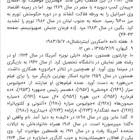
سال ۱۹۸۳ در این منصب باقی ماند. مهمترین موفقیت او، امضای
«پیمان کمپ دیوید» با مصر در سال ۱۹۷۹ بود. اما در زمینه اقتصاد
وی اسرائیل را به ورطه‌ فلاکت کشاند و در دوره حکومتش تورم به
مرز ۴۰۰% رسید. حمله به جنوب لبنان در سال ۱۹۸۲ تورم را تشدید
کرد. بگین در سال ۱۹۸۳ مرد. (ده فرمان جنبش صهیونیسم، صفحه
۴۳-۴۴).
۸. هفته نامه «اسکرین اینترنشنال»، ۱۹۸۳/۵/۷.
۹. کیهان، ۱۳۷۵/۳/۱۹ ، ص ۱۲.
۱۰. چارلتون هستون: متولد «ایلی نویز» آمریکا در سال ۱۹۲۴. او در
رشته هنر نمایش در دانشگاه تحصیل کرد. از سال ۱۹۴۲ به بازیگری
در سینما روی آورد. او همچنین در تئاتر «برادوی» همکاری داشت.
هستون در سال ۱۹۵۹ جایزه اسکار بهترین بازیگر مرد را برای فیلم
«بن‌هور» به دست آورد. عمده فیلم‌های او عبارتند از: «جولیوس
سزار (۱۹۴۹)، «وحشی» (۱۹۵۲)، «همسر رئیس جمهور» (۱۹۵۳)، «ده
فرمان» (۱۹۵۶)، «بن هور» (۱۹۵۹)، «ال سید» (۱۹۶۱)، «سیاره
میمون‌ها» (۱۹۶۸)، «جولیوس سزار» (۱۹۷۰) «آنتونی و کلئوپاترا»
(۱۹۷۱)، «سه تفنگدار» (۱۹۷۳)، «زلزله» (۱۹۷۴)، «بیداری» (۱۹۸۰).
۱۱. گلدا مایر: وی در سال ۱۸۹۸ در «کیف» به دنیا آمد. نام واقعی او
«گلدا مییرسون» است. در سال ۱۹۰۶ همراه خانواده‌اش به ایالات
متحده آمریکا رفت و در سال ۱۹۲۱ به فلسطین مهاجرت کرد. وی
یکی از فعالان «هیستادروت» و حزب کارگری «ماپای» در سال ۱۹۲۴