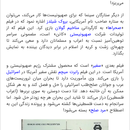
می‌ریزد!
از دیگر ستارگان سینما که برای صهیونیست‌ها کار می‌کند، می‌توان
به ستاره صاحب نام آمریکایی،
بروک شیلدز
اشاره نمود که در فیلم
«
صحراها
» به کارگردانی
مناخیم گولان
بازی کرد. این فیلم که از
تولیدات شرکت
صهیونیستی
«کانن» است، مضمونی سراسر
توهین‌آمیز نسبت به اعراب و مسلمانان دارد و سعی می‌کند تا
چهره‌ای زشت و کریه از اسلام در برابر دیدگان بیننده به نمایش
بگذارد.
فیلم بعدی «
سفیر
» است که محصول مشترک رژیم صهیونیستی و
آمریکا است. در این فیلم
رابرت میچم
نقش سفیر آمریکا در
اسرائیل
را بازی می‌کند. وی مأموریت دارد تا بحران میان تروریست‌های
عرب و جوانان صلح‌طلب اسرائیلی را حل و فصل کند و به هر شکل
ممکن به آن خاتمه دهد. لذا دست دوستی به سوی بربرها (اعراب
فلسطین) دراز می‌کند تا شاید این بحران هر چه زودتر حل شود. اما
سرانجام به دست فلسطینی‌ها کشته می‌شود و پرونده زندگی این به
اصطلاح «
مرد صلح
» بسته می‌شود!