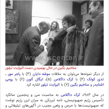
مناخیم بگین در حال بوسیدن دست الیزابت تیلور
از دیگر نمونه‌ها می‌توان به ملاقات
موشه دایان
(۳) با
راجر مور
،
تدی کولک
(۴) با
کرک داگلاس
(۵)،
ایگال آلون
(۶) با
رومی
اشنایدر
و
مناخیم بگین
(۷) با
الیزابت تیلور
اشاره کرد.
در سال ۱۹۸۳،
کرک داگلاس
به مناسبت سی و پنجمین سالگرد
تأسیس رژیم صهیونیستی، نامه تبریکی به سران این رژیم نوشت
که صهیونیست‌ها با حرص و ولعی عجیب در آگهی‌های تبلیغاتی و