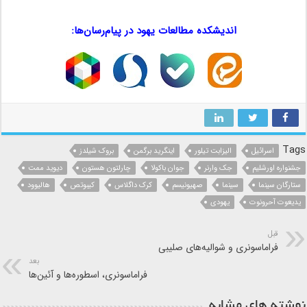
…..
اندیشکده مطالعات یهود در پیام‌رسان‌ها:
…
…
…
Tags
اسرائیل
الیزابت تیلور
اینگرید برگمن
بروک شیلدز
جشنواره اورشلیم
جک وارنر
جوان باکولا
چارلتون هستون
دیوید ممت
ستارگان سینما
سینما
صهیونیسم
کرک داگلاس
کیبوتص
هالیوود
یدیعوت آحرونوت
یهودی
قبل
فراماسونری و شوالیه‌های صلیبی
بعد
فراماسونری، اسطوره‌ها و آئین‌ها
نوشته های مشابه