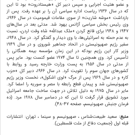
و عضو هئیت اجرایی و سپس دبیر کل «هیستادروت» بود تا این
که در سال ۱۹۳۶ ریاست اداره سیاسی آن را بر عهده رفت. پس از
بازداشت «موشه شاریت» از سوی مقامات قیمومیت در سال ۱۹۴۶،
وی رئیس بخش سیاسی آژانس یهود شد. مدتی بعد در سال‌های
۱۹۴۷ و ۱۹۴۸ برای قانع کردن «ملک عبدالله» شاه وقت اردن، نسبت
به عدم حمله به اسرائیلی‌ها، با وی دیدار و گفتگو کرد. در سال ۱۹۴۸،
سفیر رژیم صهیونیستی در اتحاد جماهیر شوروی و در سال ۱۹۴۹
وزیر کار این رژیم بودکه در این زمان مؤسسه بیمه همگانی را
تأسیس کرد. وی همچنین تا سال ۱۹۷۴ عضو کنست بود. مایر پس
از مدتی در سال ۱۹۵۶ به پست وزارت خارجه رسید و روابط با
کشورهای جهان سوم را تقویت کرد. در سال ۱۹۶۶، دبیر کل «حزب
کار» و در سال ۱۹۶۹ پس از مرگ «لوی اشکول»، نخست وزیر رژیم
صهیونیستی شد و پیمان قطع رابطه با مصر و سوریه را امضا کرد.
مایر در سال ۱۹۷۵ به دلیل تلاش در جهت ساخت جامعه اسرائیل
مورد تشویق قرار گرفت تا این که در دسامبر سال ۱۹۷۸ مرد. (ده
فرمان جنبش صهیونیسم، صفحه ۴۷-۴۸).
منبع:
سعید طبیعت‌شناس ، صهیونیسم و سینما ، تهران: انتشارات
قبله اول (جمعیت دفاع از ملت فلسطین).