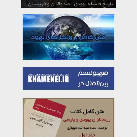
یهوه
یهودی ؛ تنخ
تاریخ فلسفه یهودی ؛ حکومت دینی یهود
تاریخ فلسفه یهودی ؛ صدوقیان و فریسیان