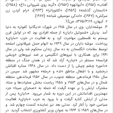
آفتاب» (۱۹۵۱)، «آیوانهو» (۱۹۵۲)، «گربه روی شیروانی داغ» (۱۹۵۸)،
«تابستان گذشته» (۱۹۵۹)، «کلئوپاترا» (۱۹۶۳)، «رام کردن زن
سرکش» (۱۹۶۷)، «اندکی موسیقی شبانه» (۱۹۷۷).
۲. کیهان، ۱۳۷۵/۳/۱۹، ص12.
۳. موشه‌دایان: وی در سال ۱۹۱۵ در شهرک «دیگانیا کفوتز» به دنیا
آمد. پدرش «شموئیل دایان» از جمله افرادی بود که در اوایل قرن
بیستم به فلسطین مهاجرت کرد و به فعالیت در حزب «ماپای»
پرداخت. موشه دایان در سال ۱۹۳۹ به اتهام حمل غیرقانونی اسلحه
توسط مقامات انگلستان به ده سال زندان محکوم شد ولی در سال
۱۹۴۱ برای همکاری با نیروهای انگلیسی بر ضد نیروهای «ویشی
فرانسه» مستقر در «لبنان» آزاد شد که در همان جنگ در منطقه
«دامور» چشم چپش را از دست داد. در سال ۱۹۴۸ ستاره اقبالش
درخشید و با اشغال مناطق «لد» و «رمله» مشهور شد. سپس در
سال ۱۹۵۰ فرماندهی منطقه جنوب، در سال ۱۹۵۲ فرماندهی منطقه
شمال و در سال‌های ۱۹۵۳ و ۱۹۵۸ ریاست بخش عملیات‌ها و ستاد
مشترک ارتش را بر عهده گرفت که حمله به «صحرای سینا» جزء
مهمترین اقداماتش در این دوره به شمار می‌رود. «دایان» پس از
مدتی از ارتش کناره گرفت و با ورود به حزب «ماپای» فعالیت
سیاسی خود را آغاز کرد. مدتی بعد نیز نماینده کنست چهارم شد. و
در سال‌های ۱۹۵۹ تا ۱۹۶۴ به عنوان وزیر کشاورزی انتخاب گردید. در