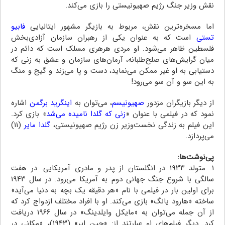
نقش وزیر جنگ رژیم صهیونیستی را بازی می‌کند.
اما مسخره‌ترین نقش، مربوط به بازیگر مشهور ایتالیایی
فابیو
تستی
است که به عنوان یکی از رهبران سازمان آزادی‌بخش
فلسطین ظاهر می‌شود. او مردی هرهری مسلک است که دائم در
میان گرایش‌های صلح‌طلبانه، آرمان‌های سازمان و عشق به زنی که
دستیابی به او غیر ممکن می‌نماید، دست و پا می‌زند و گیج و منگ
به این سو و آن سو می‌رود!
از دیگر بازیگران مزدور
صهیونیسم
، می‌توان به
اینگرید برگمن
اشاره
نمود که در فیلمی با عنوان «
زنی که گلدا نامیده می‌شد
» بازی کرد.
این فیلم به زندگی نخست‌وزیر زن رژیم صهیونیستی،
گلدا مایر
(۱۱)
می‌پردازد.
پی‌نوشت‌ها:
۱. متولد ۱۹۳۳ در انگلستان از پدر و مادری آمریکایی. در هفت
سالگی با شروع جنگ جهانی دوم به آمریکا می‌رود. در سال ۱۹۴۳
برای اولین بار در فیلمی با نام «هر دقیقه یک بچه به دنیا می‌آید»
ساخته «هارود یانگ» بازی می‌کند. او با افراد مختلف ازدواج کرد که
از آن جمله می‌توان به «مایکل وایلدینگ» در سال ۱۹۶۶ دریافت
کرد. دیگر فیلم‌های او عبارتند از: «جین ایر» (۱۹۴۳)، «مکانی در