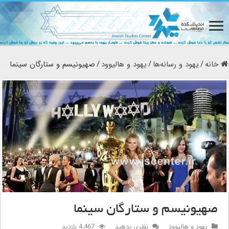
خانه
/
یهود و رسانه‌ها
/
یهود و هالیوود
/
صهیونیسم و ستارگان سینما
صهیونیسم و ستارگان سینما
یهود و هالیوود
نظری بدهید
4,467 بازدید