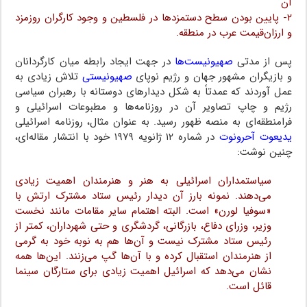
آن
۲- پایین بودن سطح دستمزدها در فلسطین و وجود کارگران روزمزد
و ارزان‌قیمت عرب در منطقه.
پس از مدتی
صهیونیست‌ها
در جهت ایجاد رابطه میان کارگردانان
و بازیگران مشهور جهان و رژیم نوپای
صهیونیستی
تلاش زیادی به
عمل آوردند که عمدتاً به شکل دیدارهای دوستانه با رهبران سیاسی
رژیم و چاپ تصاویر آن در روزنامه‌ها و مطبوعات اسرائیلی و
فرامنطقه‌ای به منصه ظهور رسید. به عنوان مثال، روزنامه اسرائیلی
یدیعوت آحرونوت
در شماره ۱۲ ژانویه ۱۹۷۹ خود با انتشار مقاله‌ای،
چنین نوشت:
سیاستمداران اسرائیلی به هنر و هنرمندان اهمیت زیادی
می‌دهند. نمونه بارز آن دیدار رئیس ستاد مشترک ارتش با
«سوفیا لورن» است. البته اهتمام سایر مقامات مانند نخست
وزیر، وزرای دفاع، بازرگانی، گردشگری و حتی شهرداران، کمتر از
رئیس ستاد مشترک نیست و آن‌ها هم به نوبه خود به گرمی
از هنرمندان استقبال کرده و با آن‌ها گپ می‌زنند. این‌ها همه
نشان می‌دهد که اسرائیل اهمیت زیادی برای ستارگان سینما
قائل است.