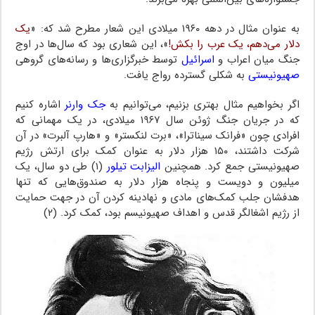
به عنوان مثال در دهه ۱۹۶۰ میلادی این شعار مطرح شد که: «
یک
دلار می‌دهم، یک عرب را بکش!
»، این شعاری بود که سال‌ها در اوج
جنگ میان اعراب و
اسرائیل
توسط خبرگزاری‌ها و رسانه‌های گروهی
صهیونیستی
به شکلی گسترده رواج یافت.
اگر بخواهیم مثال بهتری بزنیم، می‌توانیم به
جک وارنر
اشاره کنیم
که در جریان جنگ ژوئن سال ۱۹۶۷ میلادی، در یک مهمانی که
افرادی چون «فرانک سیناترا»، «برت لنکستر» و «هارپ آلبرت» در آن
شرکت داشتند، ۱۵۰ هزار دلار به عنوان کمک برای ارتش رژیم
صهیونیستی جمع کرد. همچنین
الیزابت تیلور
(۱) طی دو سال، یک
میلیون و دویست و پنجاه هزار دلار به صندوق‌هایی که تنها
هدفشان جلب کمک‌های مادی و نهادینه کردن آن در جهت حمایت
از رژیم اشغالگر قدس و اهداف صهیونیسم بود، کمک کرد. (۲)