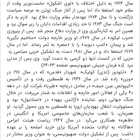
سال ۱۹۶۴ به دلیل اختلاف با «لوی اشکول» نخست‌وزیر وقت از
مقام خود استعفا داد اما پس از آغاز جنگ ژوئن به عرصه سیاست
بازگشت و تا سال ۱۹۷۴ عهده‌دار مقام وزارت دفاع بود. لازم به ذکر
است جنگ سال ۱۹۷۳ تا حد زیادی اقدامات دایان را زیر سوال برد و
همین امر به کناره‌گیری وی از وزارت دفاع منجر شد. پس از پیروزی
«حزب لیکود» در سال ۱۹۷۷، او وزیر خارجه دولت «مناخیم بگین»
شد و پیمان «کمپ دیوید» را با «مصر» به ثمر رساند. اما در سال
۱۹۷۹ استعفا داد و در سال ۱۹۸۱ دست به تشکیل حزبی سیاسی زد.
حزبی که در کنست تنها دو کرسی به دست آورد. وی پس از مدتی
مرد. (ده فرمان جنبش صهیونیسم، صفحه ۶۳-۶۴).
۴. «تئودور (تدی) کولیک»: شهردار «قدس» که در سال ۱۹۱۱ در
«وین» زاده شد. در سال ۱۹۳۶ به فلسطین رفت و در تأسیس
«کیپوتص عین جیف» در ساحل دریاچه «طبریا» شرکت کرد. در دهه
۴۰ یکی از فعالان امور خارجه و اطلاعات به شمار می‌رفت. در خلال
جنگ جهانی دوم، نماینده «آژانس یهود» در «استانبول» بود و
مسئوولیت انتقال یهودیان اروپا به فلسطین به وی محول گردید. او
همزمان، با شعب سازمان‌های جاسوسی امریکا و انگلیس در
«قاهره» همکاری می‌کرد. در سال ۱۹۴۷ ریاست هیئت اعزامی
«هاگانا» به ایالات متحده آمریکا برای خرید اسلحه را بر عهده
داشت. پس از تشکیل دولت صهیونیستی، به عنوان وزیر مختار در