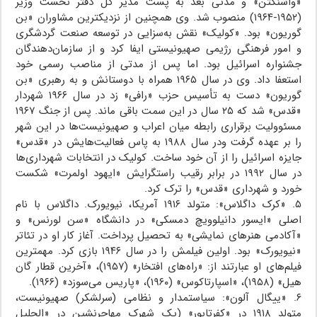
«واشنگتن» و مدتی بعد به پست مدیر کل دفتر نخست وزیر
(۱۹۵۲-۱۹۶۴) منصوب شد. وی همچنین از نزدیکترین مشاوران «بن
گوریون» بود. «کولیک» نقش به‌سزایی در توسعه صنعت گردشگری
و امور فرهنگی رژیمی صهیونیستی ایفا کرد و از سازمان‌دهندگان
جشنواره اسرائیل بود. اما پس از مدتی از مناصب رسمی خود
استعفا داد. وی در سال ۱۹۶۵ همراه با دوستانش و به رهبری «بن
گوریون» دست به تأسیس حزب «رافی» زد در سال ۱۹۶۶ شهردار
«قدس» شد که ۲۵ سال در این سمت باقی ماند. پس از جنگ ۱۹۶۷
مسئوولیت برقراری رابطه میان اعراب و صهیونیست‌ها در این شهر
را بر عهده گرفت ودر سال ۱۹۸۸ به پاس فعالیت‌هایش در «قدس»
جایزه اسرائیل را از آن خود ساخت. کولیک در انتخابات شهرداری‌ها
در سال ۱۹۹۲ در برابر رقیب راستگرایش «ایهود اولمرت» شکست
خورد و شهرداری «قدس» را ترک کرد.
۵. «کرک داگلاس»: متولد ۱۹۱۶ آمریکا، نیویورک. داگلاس با نام
اصلی «ایسور دانیلوویچ دمسکی» در دانشگاه «سن لورنس» و
«آکادمی هنرهای نمایشی» به تحصیل پرداخت. آغاز کار او در تئاتر
«نیویورک» بود. اولین فیلمش را در سال ۱۹۴۶ بازی کرد. مهمترین
فیلم‌های او عبارتند از: «راه‌های افتخار» (۱۹۵۷)، «آخرین قطار گان
هیل» (۱۹۵۸)، «اسپارتاکوس» (۱۹۶۰)، «پاریس می‌سوزد» (۱۹۶۶).
۶. «ییگال آلون»: سیاستمدار و نظامی (سرلشکر) صهیونیست،
متولد ۱۹۱۸ در «کفرتابور» (یک شهرک مهاجرنشین در «الجلیل