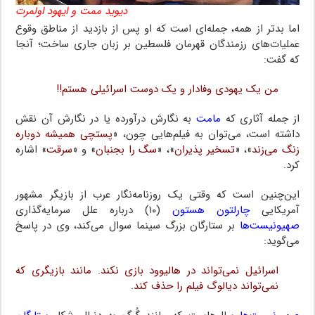
دیوید ممت و ایهود اولمرت
اما بدتر از همه، جمله‌ای است که او پس از بازدید از مناطق وقوع
عملیات‌های رزمندگان قهرمان فلسطین بر زبان جاری ساخت؛ آنجا
که گفت:
من یک یهودی وفادار و یک دوست اسرائیلی هستم!!
از جمله آثاری که
مامت
به نگارش درآورده یا در نگارش آن نقش
داشته است، می‌توان به فیلم‌هایی چون، «
پستچی همیشه دوباره
زنگ می‌زند
»، «
تسخیر پذیران
»، «
سگ را بجنبان
» و «
سرقت
» اشاره
کرد.
این‌چنین است که وقتی یک روزنامه‌نگار عرب از بازیگر مشهور
آمریکایی
چارلتون هستون
(۱۰) درباره علل سرمایه‌گذاری
صهیونیست‌ها
بر ستارگان بزرگ سینما سوال می‌کند، وی در پاسخ
می‌گوید:
اسرائیل نمی‌تواند در هالیوود بازی نکند. مانند بازیگری که
نمی‌تواند دیالوگ فیلم را حذف کند.