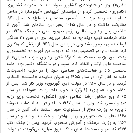
سفلی»). وی در خانواده‌ای کشاورز متولد شد. در مدرسه کشاورزی
«کادوری» تحصیل کرد و از مؤسسان کیپوتص «گینوسار» در ساحل
دریاچه «طبریه» بود. در تأسیس سازمان «پالماخ» در سال ۱۹۴۱
مشارکت داشت و در سال ۱۹۴۵ رهبر این سازمان شد. آلون از
شاخص‌ترین رهبران نظامی رژیم صهیونیستی در جنگ ۱۹۴۸، در
مقام فرمانده تیپ «یفتاح» به شمار می‌رود. وی در سن ۳۰ سالگی
فرمانده جبهه جنوب شد ولی در پایان سال ۱۹۴۹ از ارتش کناره‌گیری
کرد. علت این امر تصمیمی بود که «دیوید بن گوریون» نخست‌وزیر
وقت این رژیم، نسبت به کنارگذاشتن رهبران حزب «ماپای» از
مناصب عالی ارتش اتخاذ کرد. سپس در دانشگاه «کمبریج» ادامه
تحصیل داد و فعالیت‌های سیاسی خود را در حزب «احدوت‌ها
عفوداه» آغاز کرد. در سال ۱۹۵۵ به عنوان نماینده «کنست» انتخاب
گردید و در سال ۱۹۶۰ در دولت «بن گوریون» وزیر کار شد. پس از
ادغام حزب «ماپای» (کارگر) با حزب «احدوت‌ها عفوداه» در سال
۱۹۶۵، وی مشاور ارشد نظامی «لوی اشکول» نخست وزیر رژیم
صهیونیستی شد. ولی در سال ۱۹۶۷ در اعتراض به انتصاب «موشه
دایان» به وزارت دفاع از مسئولیت خود استعفا داد. آلون در سال
۱۹۶۸ معاون نخست‌وزیر و وزیر مهاجرت و جذب نیرو شد و در سال
۱۹۶۹ به وزارت فرهنگ و آموزش منصوب گردید. پس از جنگ اکتبر
۱۹۷۳ که صهیونیست‌ها به آن جنگ «روز غفران» می‌گویند، در دولت