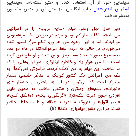
سینمایی خود از آن استفاده کرده و حتی هفته‌نامه سینمایی
اسکرین اینترنشنال
چاپ انگلیس نیز متن آن را بدین مضمون
منتشر ساخت:
سی سال قبل وقتی فیلم «سایه فریب» را در اسرائیل
می‌ساختم، غذا بسیار کم بود و مردم در خوردن غذا صرفه‌جویی
می‌کردند. اما با این وجود من هر روز، تخم مرغ نیمرو شده
می‌خوردم، در حالی که مردم فقط می‌توانستند در ماه دو عدد
تخم مرغ بخورند. حالا همه چیز عوض شده و اوضاع فرق کرده
است. اما من هرگز یاد و خاطره ایثارگری اسرائیلی‌هایی را که
در ساخت این فیلم به من کمک کردند، فراموش نمی‌کنم!! به
نظر من اسرائیل یک کشور کوچک با مناظر طبیعی بسیار
متنوع است که می‌توان در آن به راحتی از داستان‌های
«تورات»، فیلم‌های وسترن و عشقی ساخت. به همین دلیل
افرادی چون «برت لنکستر»، «گریگوری پک»، «مایکل کین»،
«پیتر اتول» و «بروک شیلدز» با علاقه و طیب خاطر حاضر
شدند در این کشور فیلم‌بازی کنند!!
(8)