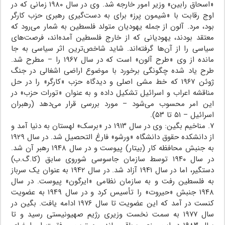
«اسحاق رابین» وزیر امور خارجه شد. وی در سال ۱۹۸۰ زمانی که در
اوج رقابت با «شیمون پرز» برای به دست‌گیری رهبری حزب کارگر
بود، مرد. آلون از جمله یهودیان متولد فلسطین به شمار می‌رود که
معتقد بودند، یهودیانی که از خارج فلسطین آمده‌اند، فرصت‌های
سیاسی را از آن‌ها گرفته‌اند. شاید شاخص‌ترین اثر سیاسی به جا
مانده از وی «طرح آلون» است که در سال ۱۹۶۷ را – مطرح شد.
طرح یاد شده چگونگی برخورد با موضوع اراضی اشغالی در جنگ
ژوئن ۱۹۶۷ که خط مشی اصلی و دیدگاه حزب «کارگر» را در حل
مناقشه اعراب و اسرائیل تشکیل داده و به عنوان «تورات حزب» در
این امر محسوب می‌شود – مورد بررسی قرار می‌دهد (رهبران
اسرائیل – ۵۱ تا ۵۳).
۷. مناخیم بگین: وی در سال ۱۹۱۳ در «برسک» لهستان به دنیا آمد و
از دانشکده حقوق دانشگاه «ورشو» فارغ التحصیل شد. در سال ۱۹۲۹
به جنبش محافظه کار (بیتار) پیوست و در سال ۱۹۴۸ رهبر آن شد.
در سال ۱۹۴۰ توسط سازمان جاسوسی شوروی سابق (کا.گ.ب)
دستگیر، اما در سال ۱۹۴۱ آزاد شد. در سال ۱۹۴۲ به عنوان یک سرباز
به فلسطین رفت و به سازمان نظامی «ایرگون» پیوست. در سال
۱۹۴۸ جنبش «حیروت» را تأسیس کرد و در سال ۱۹۴۹ به عضویت
کنست در آمد که این عضویت تا سال ۱۹۷۶ ادامه یافت. بگین در
سال ۱۹۷۷ به سمت نخست وزیری رژیم صهیونیستی رسید و تا