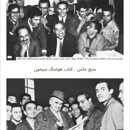
منبع عکس : کتاب هوشنگ سیحون