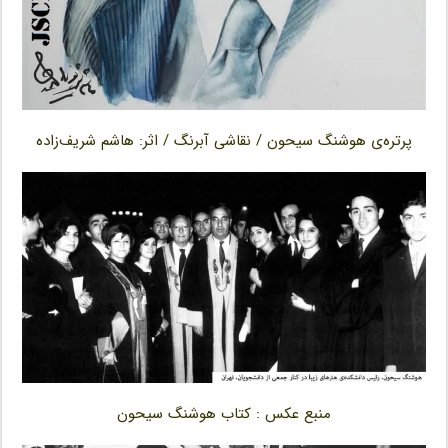
پرتره‌ی هوشنگ سیحون / نقاشی آبرنگ / اثر: هاشم شریف‌زاده
منبع عکس : کتاب هوشنگ سیحون