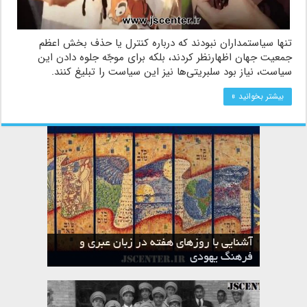
تنها سیاستمداران نبودند که درباره کنترل یا حذف بخش اعظم
جمعیت جهان اظهارنظر کردند، بلکه برای موجّه جلوه دادن این
سیاست، نیاز بود سلبریتی‌ها نیز این سیاست را تبلیغ کنند.
بیشتر بخوانید »
آشنایی با روزهای هفته در زبان عبری و
تقویم عبری
فرهنگ یهودی
ماه الول در تقویم عبری و میراث یهود
ماه طوت در تقویم عبری و میراث یهود
ماه شواط در تقویم عبری و میراث یهود
ماه نیسان در تقویم عبری و میراث یهود
ماه تیشری در تقویم عبری و میراث یهود
ماه حشوان در تقویم عبری و میراث یهود