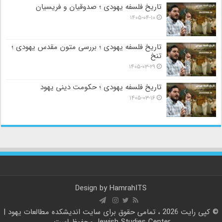
تاریخ فلسفه یهودی ؛ صدوقیان و فریسیان
۱۴۰۵-۰۴-۱۰
تاریخ فلسفه یهودی ؛ بررسی متون مقدس یهودی ؛
تنخ
۱۴۰۵-۰۳-۲۹
تاریخ فلسفه یهودی ؛ حکومت دینی یهود
۱۴۰۵-۰۳-۱۶
Design by
HamrahITS
© کپی رایت 2026 ، تمامی حقوق برای سایت
اندیشکده مطالعات یهود |
Jewish Studies Center
محفوظ است.