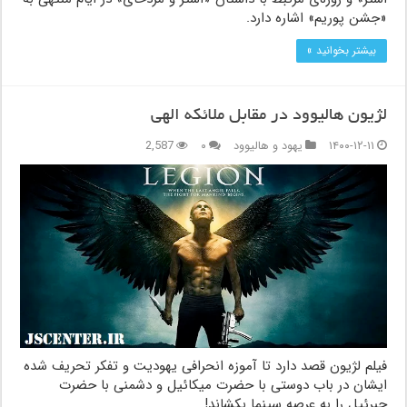
«جشن پوریم» اشاره دارد.
بیشتر بخوانید »
لژیون هالیوود در مقابل ملائکه الهی
۱۴۰۰-۱۲-۱۱
یهود و هالیوود
۰
2,587
فیلم لژیون قصد دارد تا آموزه انحرافی یهودیت و تفکر تحریف شده
ایشان در باب دوستی با حضرت میکائیل و دشمنی با حضرت
جبرئیل را به عرصه سینما بکشاند!