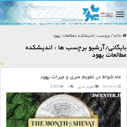
خانه
/
برچسب:
اندیشکده مطالعات یهود
بایگانی/آرشیو برچسب ها :
اندیشکده
مطالعات یهود
ماه شواط در تقویم عبری و میراث یهود
۱۴۰۱-۱۱-۰۷
تقویم عبری
۰
3,925