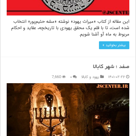
این مقاله از کتاب «میراث یهود» نوشته «مشه حئیم‌پور» انتخاب
شده است، تا با قلم یک محقق یهودی با تاریخچه، عقاید و احکام
مربوط به ماه آو آشنا شویم.
بیشتر بخوانید »
صفد ؛ شهر کابالا
۱۴۰۱-۰۲-۲۶
یهود و کابالا
۰
7,660