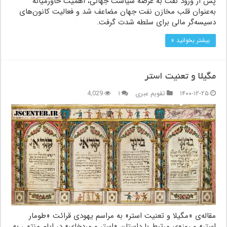
پس از ورود نفت به عرصه سیاست جهانی، اهمیت خاورمیانه
به‌عنوان قلب مخازن نفت جهان مضاعف شد و فعالیت کانون‌های
دسیسه‌گر مالی برای سلطه شدت گرفت.
بیشتر بخوانید »
مگیلا و تعنیت استر
۱۴۰۰-۱۲-۲۵
تقویم عبری
۱
4,029
مقاله‌ی «مگیلا و تعنیت استر» به مراسم یهودی قرائت «طومار
استر» و روزه‌ی مرتبط با داستان «استر و مردخای» در ایام منتهی به