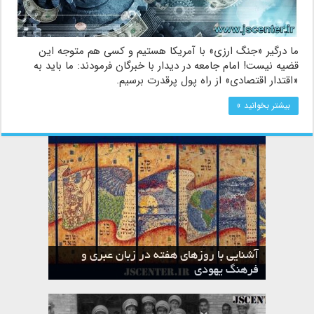
ما درگیر «جنگ ارزی» با آمریکا هستیم و کسی هم متوجه این
قضیه نیست! امام جامعه در دیدار با خبرگان فرمودند: ما باید به
«اقتدار اقتصادی» از راه پول پرقدرت برسیم.
بیشتر بخوانید »
آشنایی با روزهای هفته در زبان عبری و
تقویم عبری
فرهنگ یهودی
ماه الول در تقویم عبری و میراث یهود
ماه طوت در تقویم عبری و میراث یهود
ماه شواط در تقویم عبری و میراث یهود
ماه نیسان در تقویم عبری و میراث یهود
ماه تیشری در تقویم عبری و میراث یهود
ماه حشوان در تقویم عبری و میراث یهود