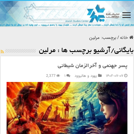
خانه
/
برچسب:
مرلین
بایگانی/آرشیو برچسب ها :
مرلین
پسر جهنمی و آخرالزمان شیطانی
۱۴۰۲-۰۷-۰۷
یهود و هالیوود
۱
2,377