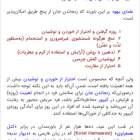
علمای یهود
بر این باورند که رنجاندن جان از پنج طریق امکان‌پذیر
است:
۱. روزه گرفتن و احتراز از خوردن و نوشیدن
۲. منع هرگونه شستشوی غیرضروری و استحمام (به‌منظور
لذّت و تفنّن)
۳. تدهین با روغن (آرایش و استفاده از کرم و عطریات)
۴. نپوشیدن کفش چرمین
۵. احتراز از مقاربت
ولی آنچه که محسوس است
احتراز از خوردن و نوشیدن
بیش از
همه اهمیّت یافته است، ضمن آن‌که باید به این نکته توجه داشت،
درصورتی‌که
رنجاندن جان
برای سلامتی فرد در انجام
تعنیت
(روزه)
و فرایض در
کیپور
مخاطره‌انگیر باشد، فرد مریض مجبور به رعایت
آن نمی‌باشد و توصیه شده که افراد در این روز برای آمادگی روزه‌ی
کیپور به حدکافی از خوراکی‌ها استفاده کنند.
در شب این عید، ده‌ها هزار نفر از باورمندان در برابر «
کتل
همعراوی
» (
Kotel Hamaaravi
) که در زبان فارسی به «
دیوار ندبه
»