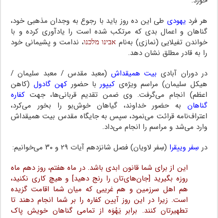
خورد.
هر فرد
یهودی
طی این ده روز باید با رجوع به وجدان مذهبی خود،
گناهان و اعمال بدی که مرتکب شده است را یادآوری کرده و با
خواندن تفیلایی (نمازی) به‌نام
אבינו מלכנו
، ندامت و پشیمانی خود
را به قادر مطلق نشان دهد.
در دوران آبادی
بیت همیقداش
(معبد مقدس / معبد سلیمان /
هیکل سلیمان) مراسم ویژه‌ی
کیپور
با حضور
کهن گادول
(کاهن
اعظم) انجام می‌گرفت. وی ضمن تقدیم قربانی‌ها، جهت
کفاره
گناهان
به حضور خداوند، گیاهان خوش‌بو را بخور می‌کرد،
اعتراف‌نامه قرائت می‌نمود، سپس به جایگاه مقدس بیت همیقداش
وارد می‌شد و مراسم را انجام می‌داد.
در
سِفر وییقرا
(سِفر لاویان) فصل شانزدهم آیات ۲۹ و ۳۰ می‌خوانیم:
این از برای شما قانون ابدی باشد. در ماه هفتم، روز دهم ماه
روزه بگیرید [جان‌های‌تان را رنج دهید] و هیچ کاری نکنید،
هم اهل سرزمین و هم غریبی که میان شما اقامت گزیده
است. زیرا در این روز آیین کفاره را بر شما انجام دهند تا
تطهیرتان کنند. برابر یَهُوَه از تمامی گناهان خویش پاک