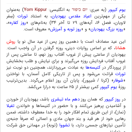
یوم کیپور
(به عبری:
יום כיפור
به انگلیسی:
Yom Kippur
) به‌عنوان
یکی از مهم‌ترین
اعیاد مقدس یهودیان
، به استناد
تورات
(سِفر
لاویان، فصل ۱۶، آیه‌های ۲۹ تا آخر ۳۴) به‌نام‌های «
روز کفاره
»،
«
روزه بزرگ یهودیان
» و «
روز توبه و آمرزش
» معروف است.
این عید مصادف است با دهمین روز پس از عید سال نو یا
روش
هشانا
، که بر اساس روایات دینی، روزه گرفتن در آن واجب است.
یهودیان از ساعتی پیش از غروب آفتاب روز نهم، تا ساعتی پس از
غروب آفتاب فردایش روزه می‌گیرند و برای نیایش و طلب بخشایش
از پروردگار در
کنیسه‌ها
به عبادت می‌پردازند، همچنین دو نوبت نیز
تورات
قرائت می‌شود و پس از تاریکی کامل آسمان، با نواختن
«
شوفار
» (کرنا / شیپور)، پایان آن روز اعلام می‌گردد. بدین‌ترتیب
روزۀ
یوم کیپور
کمی بیشتر از ۲۵ ساعت به درازا می‌کشد.
در
روز کیپور
که همان روز
دهم ماه تیشری
باشد، یهودیان از خوردن
و آشامیدن پرهیز می‌کنند و با حضور در کنیساها و خواندن
تفیلا
(نماز)، از این طریق تمام افکار خود را به خدا معطوف داشته، ضمن
رهایی خود از هر قید و بند جهان مادی و اعمالی که صرفاً جنبه‌ی
تأمین نیازهای جسمی دارد، با
تشووا
(توبه) در مهمانی حق شرکت
می‌نمایند.