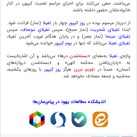
می‌باشند، سعی می‌کنند برای اجرای مراسم تعنیت کیپور، در کنار
خانواده‌شان حضور داشته باشند.
از دیرباز مرسوم بوده در
روز کیپور
چهار بار
تفیلا
(نماز) قرائت شود.
ابتدا
تفیلای شحریت
(نماز صبح)، سپس
تفیلای موصاف
، سپس
تفیلای مینحا
(نماز عصر) و در پایان هنگام غروب آخرین تفیلا،
تفیلای نعیلا
می‌باشد که تنها در
یوم کیپور
خوانده می‌شود.
واژه‌ی
نعیلا
به‌معنای «
بسته‌شدن درها
» می‌باشد و آن اشاره‌ایست
به «پایان‌یافتن محکمه الهی» و «بسته‌شدن دروازه‌های
آسمان». ضمناً در
تقویم عبری
هرگز
روز کیپور
با روزهای یکشنبه،
سه‌شنبه و جمعه مصادف نخواهد شد.
…
اندیشکده مطالعات یهود در پیام‌رسان‌ها:
…
…
…