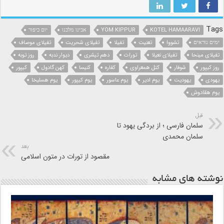
Tags
KOTEL HAMAARAVI
YOM KIPPUR
אבינו מלכנו
יום כיפור
ימים נוראים
تشووا
تعنیت
تفیلا
تفیلای شحریت
تفیلای موصاف
تفیلای مینحا
تفیلای نعیلا
تورات
دهم تیشری
دیوار ندبه
روز توبه
روز کیپور
شوفار
کتل همعراوی
کفاره
کنیسا
کهن گادول
کیپور
یهودی
یهودیت
یوم ادیر
یوم عاسور
یوم کیپور
یوم هسلیخا
یوم هقادوش
قبل
سلمان فارسی ؛ از بردگی یهود تا
سلمان محمدی
بعد
مقصود از تورات در متون اسلامی
نوشته های مشابه