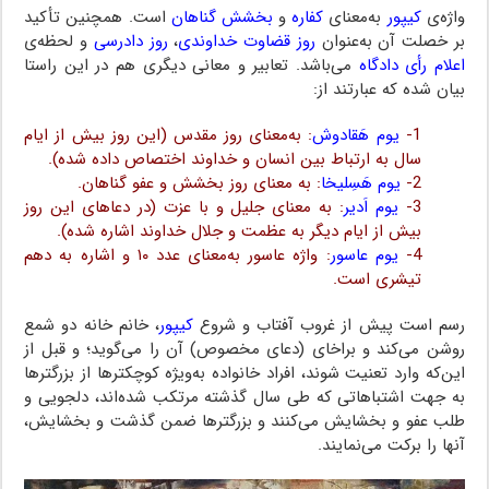
واژه‌ی
کیپور
به‌معنای
کفاره
و
بخشش گناهان
است. همچنین تأکید
بر خصلت آن به‌عنوان
روز قضاوت خداوندی
،
روز دادرسی
و لحظه‌ی
اعلام رأی دادگاه
می‌باشد. تعابیر و معانی دیگری هم در این راستا
بیان شده که عبارتند از:
1-
یوم هَقادوش
: به‌معنای روز مقدس (این روز بیش از ایام
سال به ارتباط بین انسان و خداوند اختصاص داده شده).
2-
یوم هَسِلیخا
: به معنای روز بخشش و عفو گناهان.
3-
یوم اَدیر
: به معنای جلیل و با عزت (در دعاهای این روز
بیش از ایام دیگر به عظمت و جلال خداوند اشاره شده).
4-
یوم عاسور
: واژه عاسور به‌معنای عدد ۱۰ و اشاره به دهم
تیشری است.
رسم است پیش از غروب آفتاب و شروع
کیپور
، خانم خانه دو شمع
روشن می‌کند و براخای (دعای مخصوص) آن را می‌گوید؛ و قبل از
این‌که وارد تعنیت شوند، افراد خانواده به‌ویژه کوچکترها از بزرگترها
به جهت اشتباهاتی که طی سال گذشته مرتکب شده‌اند، دلجویی و
طلب عفو و بخشایش می‌کنند و بزرگترها ضمن گذشت و بخشایش،
آنها را برکت می‌نمایند.