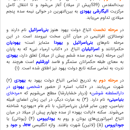
بیت‌المقدس (539پیش از میلاد) آغاز می‌شود و تا انتقال کامل
مرکزیت
الیگارشی یهودی
به بین‌النهرین در حوالی نیمه سده پنجم
میلادی تداوم می‌یابد.
در
مرحله نخست
اتباع دولت یهود هنوز
بنی‌اسرائیل
نام دارند و
نوستالژی افرائیمی در میان آنان سخت نیرومند است. در این
مرحله نام‌های
بنی‌اسرائیل
و
یهودا
متمایز است؛
یهودیان
حکمرانانند و
اسرائیلیان
اتباع. در «کتاب ارمیاء نبی» که به پایان
این مرحله (نیمه دوم سده ششم پیش از میلاد) تعلق دارد،
یهودی
به معنای طبقه حکمرانان ستمگر و فاسد
اورشلیم
است هرچند به
ندرت به تمامی سکنه تابع دولت یهود نیز اطلاق شده است. (۱)
در
مرحله دوم
به تدریج تمامی اتباع دولت یهود به
یهودی
(۲)
شهرت می‌یابند. در «کتاب استر» از حضور «
شخصی
یهودی
در
دارالسلطنه شوشن
» (دربار خشایارشا) مطلع می‌شویم که «
مردخای
ب
نیامینی
» نام دارد. (۳) به عبارت دیگر، در این زمان اعضای قبیله
بنیامین، چون سایر قبایل بنی‌اسرائیل، با نام عام «یهودی» شناخته
می‌شوند. سکنه «ایالت یهود» از سده چهارم پیش از میلاد در میان
اتباع امپراتوری‌های یونان و روم به
یوداییوس
(۴) (یونانی) یا
جوداییوس
(۵) (لاتین) شهرت یافتند. واژه انگلیسی
Jew
و
جود
و