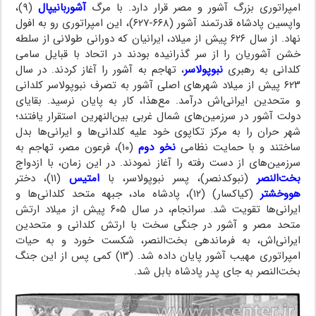
امپراتوری بزرگ آشور و مصر قرار دارد. با مرگ
آشوربانیپال
(۹)،
واپسین پادشاه قدرتمند آشور (۶۶۸-۶۲۷)، این امپراتوری رو به افول
نهاد. از سال ۶۲۶ پیش از میلاد، ایرانیان که دورانی طولانی از سلطه
خشن آشوریان را از سر گذرانیده بودند در اتحاد با قبایل سامی
کلدانی به رهبری
نبوپولاسر
، تهاجم به آشور را آغاز کردند. در سال
۶۲۳ پیش از میلاد شهرهای اصلی آشور به تصرف نبوپولاسر کلدانی
و متحدین ایرانی‌اش درآمد. مع‌هذا، کار به پایان نرسید. بقایای
دولت آشور در سرزمین‌های شمال غربی بین‌النهرین استقرار یافتند؛
شهر حران را به مرکز تکاپوی خود علیه کلدانی‌ها و ایرانی‌ها بدل
ساختند و با حمایت نظامی
نخو دوم
(۱۰)، فرعون مصر، تهاجم به
سرزمین‌های از دست رفته را آغاز نمودند. در این زمان، با ازدواج
بخت‌النصر
(نبوکدنصر)، پسر نبوپولاسر، با
امتیس
(۱۱)، دختر
هووخشتر
(کیاکسار) (۱۲)، پادشاه ماد، جبهه متحد کلدانی‌ها و
ایرانی‌ها تقویت شد. سرانجام، در سال ۶۰۵ پیش از میلاد ارتش
متحد مصر و آشور در جنگی سخت با ارتش کلدانی و متحدین
ایرانی‌اش، به فرماندهی بخت‌النصر، شکست خورد و به حیات
امپراتوری مهیب آشور پایان داده شد. (۱۳) کمی پس از این جنگ
بخت‌النصر به جای پدر پادشاه بابل شد.