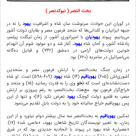
بخت النصر ( نبوکدنصر )
در کوران این حوادث سرنوشت ساز، شاه و اشرافیت
یهود
را نه در
جبهه ایرانیان و کلدانی‌ها که متحد فرعون مصر و بقایای دولت آشور
می‌یابیم. پیوند
یهودیان
با امپراتوری آشور، از زمان تیگلت پیلسر،
پادشاه آشور، و آحاز، شاه
یهود
، آغاز شد و دو مولود شوم آن انهدام
خونین دولت‌های آرامی در دمشق (۷۳۲) و قبایل ده‌گانه
بنی‌اسرائیل در سامریه (۷۲۰) بود.
در زمان جنگ بخت‌النصر با ارتش فرعون مصر و متحدین
آشوری‌اش (۶۰۵)
یهویاقیم
(۱۴) شاه
یهود
(۶۰۹-۵۹۸) است. او شاه
دست‌نشانده‌ای است که
نخو
وی را به قدرت رسانید (۱۵) و متحد و
خراج‌گزار فرعون بود. مع‌هذا، بخت‌النصر، به رغم پیروزی بر ارتش
مصر، به قلمرو دولت کوچک
یهود
تعرض نکرد (۱۶)؛ و تنها از این
پس یهویاقیم خراج سالیانه خود را به دولت بابل تقدیم می‌نمود.
تمکین
یهویاقیم
به بخت‌النصر سه سال بیشتر دوام نیاورد و از این
زمان، به تعبیر نویسندگان تاریخ شاهان یهود، «عاصی شد» (۱۷).
«عصیان» شاه یهود در پیوند با اتحادیه جدیدی بود که در شرق