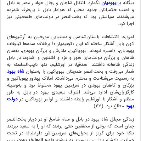
بیگانه بر
یهودیان
نگمارد. انتقال شاهان و رجال هوادار مصر به بابل
و نصب حکمرانان جدید محلی که هوادار بابل یا بی‌طرف شمرده
می‌شدند، سیاستی بود که بخت‌النصر در دولت‌های فلسطینی نیز
اجرا کرد.
امروزه، اکتشافات باستان‌شناسی و دستیابی مورخین به آرشیوهای
کهن بابل آشکار ساخته که این «تبعیدیان»! برخلاف سده‌ها تبلیغات
یهودیان، «اسیر» نبودند. یهویاکین، مادرش و بزرگان یهودی، به‌سان
شاهان و بزرگان دولت‌های صور و غزه و اشقلون و اشدود، در بابل
زندگی شاهانه داشتند. صدقیا، در اورشلیم، تنها نایب‌السلطنه به
شمار می‌رفت و بخت‌النصر همچنان یهویاکین را به‌عنوان
شاه یهود
به رسمیت می‌شناخت و محترم می‌داشت. املاک پهناور یهویاکین و
بزرگان و کاهنان یهودی در سرزمین یهود محفوظ بود و به‌وسیله
کارگزاران‌شان اداره می‌شد. اشراف تبعیدی یهود در بابل به طور
منظم و آشکار با اورشلیم رابطه داشتند و اوامر یهویاکین در
دولت
یهود
مطاع بود. (۳۳)
زندگی مجلل شاه یهود در بابل و مقام شامخ او در دربار بخت‌النصر
چنان است که برخی از محققین حتی برآنند که او را به تبعید نبردند
بلکه خود برای گریز از بحران‌های سرزمین‌اش داوطلبانه در تحت
حمایت پادشاه بابل می‌زیست. به نوشته
دایره المعارف یهود
، پس