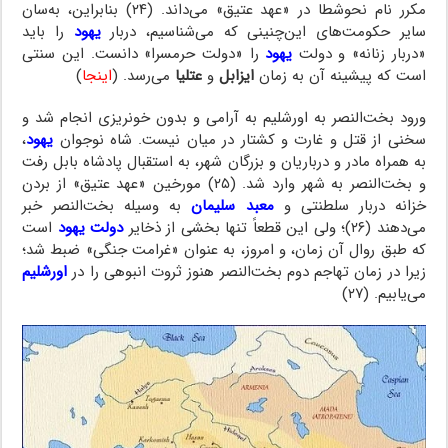
مکرر نام نحوشطا در «عهد عتیق» می‌داند. (۲۴) بنابراین، به‌سان
سایر حکومت‌های این‌چنینی که می‌شناسیم، دربار
یهود
را باید
«دربار زنانه» و دولت
یهود
را «دولت حرمسرا» دانست. این سنتی
است که پیشینه آن به زمان
ایزابل
و
عتلیا
می‌رسد. (
اینجا
)
ورود بخت‌النصر به اورشلیم به آرامی و بدون خونریزی انجام شد و
سخنی از قتل و غارت و کشتار در میان نیست. شاه نوجوان
یهود
،
به همراه مادر و درباریان و بزرگان شهر، به استقبال پادشاه بابل رفت
و بخت‌النصر به شهر وارد شد. (۲۵) مورخین «عهد عتیق» از بردن
خزانه دربار سلطنتی و
معبد سلیمان
به وسیله بخت‌النصر خبر
می‌دهند (۲۶)؛ ولی این قطعاً تنها بخشی از ذخایر
دولت یهود
است
که طبق روال آن زمان، و امروز، به عنوان «غرامت جنگی» ضبط شد؛
زیرا در زمان تهاجم دوم بخت‌النصر هنوز ثروت انبوهی را در
اورشلیم
می‌یابیم. (۲۷)