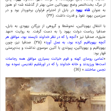
از مرگ بخت‌النصر وضع یهویاکین حتی بهتر از گذشته شد؛ او هنوز
به عنوان
شاه یهود
در بابل از احترام فراوان برخوردار بود و در
سرزمین یهود نفوذ و قدرت داشت. (۳۴)
با انتقال یهویاکین، نحوشطا و گروهی از بزرگان یهودی به بابل،
صدقیا ریاست دولت یهود را به دست گرفت. به روایت «عهد
عتیق»، صدقیا نیز «
آنچه را که در نظر خداوند ناپسند بود، موافق هر
آنچه یهویاقیم کرده بود، به عمل آورد
» (۳۵). صدقیا نیز، چون
یهویاقیم و یهویاکین، پیوندی با آئین موسوی نداشت و بت‌پرستی
قهار بود:
«
تمامی روسای کهنه و قوم خیانت بسیاری موافق همه رجاسات
امت‌ها ورزیدند و خانه خداوند را که در اورشلیم تقدیس نموده بود
نجس ساختند.
» (36)