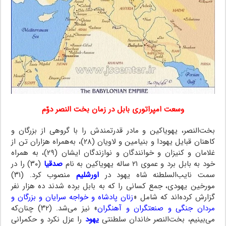
وسعت امپراتوری بابل در زمان بخت النصر دوّم
بخت‌النصر، یهویاکین و مادر قدرتمندش را با گروهی از بزرگان و
کاهنان قبایل یهودا و بنیامین و لاویان (۲۸)، به‌همراه هزاران تن از
غلامان و کنیزان و خوانندگان و نوازندگان ایشان (۲۹)، به همراه
خود به بابل برد و عموی ۲۱ ساله یهویاکین به نام
صدقیا
(۳۰) را در
سمت نایب‌السلطنه شاه یهود در
اورشلیم
منصوب کرد. (۳۱)
مورخین یهودی، جمع کسانی را که به بابل برده شدند ده هزار نفر
گزارش کرده‌اند که شامل «
زنان پادشاه و خواجه سرایان و بزرگان و
مردان جنگی و صنعتگران و آهنگران
» نیز می‌شد. (۳۲) چنان‌که
می‌بینیم، بخت‌النصر خاندان سلطنتی
یهود
را عزل نکرد و حکمرانی