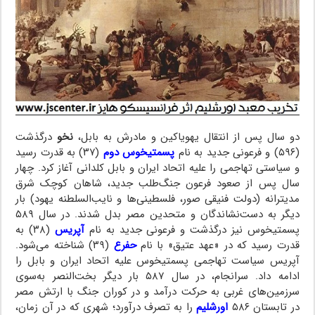
دو سال پس از انتقال یهویاکین و مادرش به بابل،
نخو
درگذشت
(۵۹۶) و فرعونی جدید به نام
پسمتیخوس دوم
(۳۷) به قدرت رسید
و سیاستی تهاجمی را علیه اتحاد ایران و بابل کلدانی آغاز کرد. چهار
سال پس از صعود فرعون جنگ‌طلب جدید، شاهان کوچک شرق
مدیترانه (دولت فنیقی صور، فلسطینی‌ها و نایب‌السلطنه یهود) بار
دیگر به دست‌نشاندگان و متحدین مصر بدل شدند. در سال ۵۸۹
پسمتیخوس نیز درگذشت و فرعونی جدید به نام
آپریس
(۳۸) به
قدرت رسید که در «عهد عتیق» با نام
حفرع
(۳۹) شناخته می‌شود.
آپریس سیاست تهاجمی پسمتیخوس علیه اتحاد ایران و بابل را
ادامه داد. سرانجام، در سال ۵۸۷ بار دیگر بخت‌النصر به‌سوی
سرزمین‌های غربی به حرکت درآمد و در کوران جنگ با ارتش مصر
در تابستان ۵۸۶
اورشلیم
را به تصرف درآورد؛ شهری که در آن زمان،