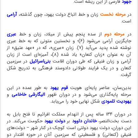
جهود
فارسی از این ریشه است.
در
مرحله نخست
زبان و خط اتباع دولت یهود، چون گذشته،
آرامی
است.
در
مرحله دوم
از سده پنجم پیش از میلاد، زبان و خط
عبری
جایگزین آرامی می‌شود (۶)؛ و نخستین متونی که به خط عبری
نوشته شده پدید می‌آید (۷). زبان «عبری»، که در «عهد عتیق» از
آن به عنوان «زبان کنعان» یاد شده (۸)، آمیزه‌ای است از زبان
آرامی و زبان فنیقی که طی دوران اقامت
بنی‌اسرائیل
در سرزمین
کنعان و در یک فرایند طولانی دادوستد فرهنگی به تدریج شکل
گرفت.
بدین‌سان، عناصر پایه‌ای هویت
قوم یهود
به طور عمده در این
مرحله پایه‌گذاری می‌شود و در دوران ظهور
الیگارشی خاخامی
و
یهودیت تلمودی
شکل نهایی خود را می‌یابد.
در دوران ۱۳۴ ساله پس از انهدام مملکت افرائیم تا فتح بابل به
دست بخت‌النصر،
خاندان داوود
بر
دولت یهود
حکومت می‌کند. در
این دوران، دولت یهود دولتی است کوچک در کنار شهر – دولت‌های
فنیقی (کنعانی) و فلسطینی که سرزمین آنان در حوزه اقتدار دو