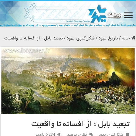
خانه
/
تاریخ یهود
/
شکل‌گیری یهود
/
تبعید بابل ؛ از افسانه تا واقعیت
تبعید بابل ؛ از افسانه تا واقعیت
شکل‌گیری یهود
نظری بدهید
6,234 بازدید