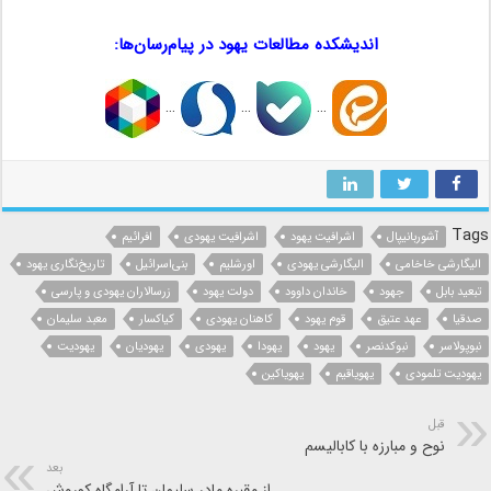
اندیشکده مطالعات یهود در پیام‌رسان‌ها:
…
…
…
Tags
آشوربانیپال
اشرافیت یهود
اشرافیت یهودی
افرائیم
الیگارشی خاخامی
الیگارشی یهودی
اورشلیم
بنی‌اسرائیل
تاریخ‌نگاری یهود
تبعید بابل
جهود
خاندان داوود
دولت یهود
زرسالاران یهودی و پارسی
صدقیا
عهد عتیق
قوم یهود
کاهنان یهودی
کیاکسار
معبد سلیمان
نبوپولاسر
نبوکدنصر
یهود
یهودا
یهودی
یهودیان
یهودیت
یهودیت تلمودی
یهویاقیم
یهویاکین
قبل
نوح و مبارزه با کابالیسم
بعد
از مقبره مادر سلیمان تا آرامگاه کوروش