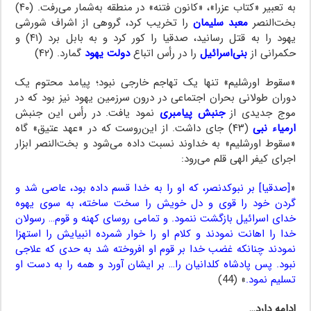
به تعبیر «کتاب عزرا»، «کانون فتنه» در منطقه به‌شمار می‌رفت. (۴۰)
بخت‌النصر
معبد سلیمان
را تخریب کرد، گروهی از اشراف شورشی
یهود را به قتل رسانید، صدقیا را کور کرد و به بابل برد (۴۱) و
حکمرانی از
بنی‌اسرائیل
را در رأس اتباع
دولت یهود
گمارد. (۴۲)
«سقوط اورشلیم» تنها یک تهاجم خارجی نبود؛ پیامد محتوم یک
دوران طولانی بحران اجتماعی در درون سرزمین یهود نیز بود که در
موج جدیدی از
جنبش پیامبری
نمود یافت. در رأس این جنبش
ارمیاء نبی
(۴۳) جای داشت. از این‌روست که در «عهد عتیق» گاه
«سقوط اورشلیم» به خداوند نسبت داده می‌شود و بخت‌النصر ابزار
اجرای کیفر الهی قلم می‌رود:
«
[صدقیا] بر نبوکدنصر، که او را به خدا قسم داده بود، عاصی شد و
گردن خود را قوی و دل خویش را سخت ساخته، به سوی یهوه
خدای اسرائیل بازگشت ننمود. و تمامی روسای کهنه و قوم… رسولان
خدا را اهانت نمودند و کلام او را خوار شمرده انبیایش را استهزا
نمودند چنانکه غضب خدا بر قوم او افروخته شد به حدی که علاجی
نبود. پس پادشاه کلدانیان را… بر ایشان آورد و همه را به دست او
تسلیم نمود.
» (44)
ادامه دارد…