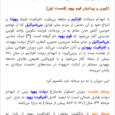
تکوین و پیدایش قوم یهود (قسمت اول)
تبعید بابل
با انهدام مملکت
افرائیم
و سلطه بی‌رقیب اشرافیت قبیله
یهودا
بر
اتباع خود و آن بخش از مردم سایر قبایل
بنی‌اسرائیل
که از تهاجم
خونین آشور جان سالم به در برده‌اند، فرایند تکوین واحد قومی
جدیدی آغاز می‌شود که
قوم یهود
نام گرفته است.
(
*
)
اینک تمامی
بنی‌اسرائیل
و سایر سکنه سرزمین جنوبی کنعان، اتباع دولت یهودند
و
اشرافیت یهودی
بر آنان حکومت می‌کند. این دوران طولانی بیش
از هشت سده را در برمی‌گیرد؛ با انهدام دولت افرائیم در سال ۷۲۰
پیش از میلاد آغاز می‌شود و با فروپاشی طبیعی بقایای جامعه
یهودی مستقر در ایالت‌ «یهود» در سده‌های نخست میلادی به
پایان می‌رسد.
این دوران را به دو مرحله باید تقسیم کرد:
مرحله نخست
دوران استقرار بلامنازع
دولت یهود
پس از انهدام
دولت قبایل شمالی است تا تبعید کامل
اشرافیت یهود
به بابل. این
مرحله ۱۳۴ سال (۷۲۰ تا ۵۸۶ پیش از میلاد) به درازا می‌کشد.
مرحله دوم
با بازگشت بخشی از اشرافیت یهود از بابل به