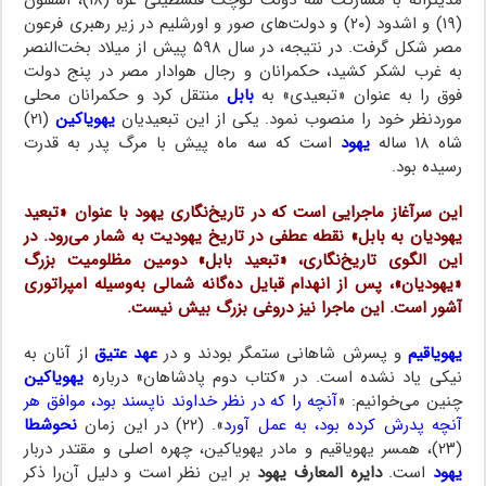
مدیترانه با مشارکت سه دولت کوچک فلسطینی غزه (۱۸)، اشقلون
(۱۹) و اشدود (۲۰) و دولت‌های صور و اورشلیم در زیر رهبری فرعون
مصر شکل گرفت. در نتیجه، در سال ۵۹۸ پیش از میلاد بخت‌النصر
به غرب لشکر کشید، حکمرانان و رجال هوادار مصر در پنج دولت
فوق را به عنوان «تبعیدی» به
بابل
منتقل کرد و حکمرانان محلی
موردنظر خود را منصوب نمود. یکی از این تبعیدیان
یهویاکین
(۲۱)
شاه ۱۸ ساله
یهود
است که سه ماه پیش با مرگ پدر به قدرت
رسیده بود.
این سرآغاز ماجرایی است که در تاریخ‌نگاری یهود با عنوان «تبعید
یهودیان به بابل» نقطه عطفی در تاریخ یهودیت به شمار می‌رود. در
این الگوی تاریخ‌نگاری، «تبعید بابل» دومین مظلومیت بزرگ
«یهودیان»، پس از انهدام قبایل ده‌گانه شمالی به‌وسیله امپراتوری
آشور است. این ماجرا نیز دروغی بزرگ بیش نیست.
یهویاقیم
و پسرش شاهانی ستمگر بودند و در
عهد عتیق
از آنان به
نیکی یاد نشده است. در «کتاب دوم پادشاهان» درباره
یهویاکین
چنین می‌خوانیم: «
آنچه را که در نظر خداوند ناپسند بود، موافق هر
آنچه پدرش کرده بود، به عمل آورد
». (۲۲) در این زمان
نحوشطا
(۲۳)، همسر یهویاقیم و مادر یهویاکین، چهره اصلی و مقتدر دربار
یهود
است.
دایره المعارف یهود
بر این نظر است و دلیل آن‌را ذکر