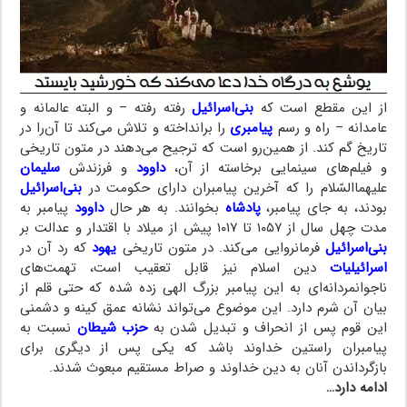
از این مقطع است که
بنی‌اسرائیل
رفته رفته – و البته عالمانه و
عامدانه – راه و رسم
پیامبری
را برانداخته و تلاش می‌کند تا آن‌را در
تاریخ گم کند. از همین‌رو است که ترجیح می‌دهند در متون تاریخی
و فیلم‌های سینمایی برخاسته از آن،
داوود
و فرزندش
سلیمان
علیهماالسّلام را که آخرین پیامبران دارای حکومت در
بنی‌اسرائیل
بودند، به جای پیامبر،
پادشاه
بخوانند. به هر حال
داوود
پیامبر به
مدت چهل سال از ۱۰۵۷ تا ۱۰۱۷ پیش از میلاد با اقتدار و عدالت بر
بنی‌اسرائیل
فرمانروایی می‌کند. در متون تاریخی
یهود
که رد آن در
اسرائیلیات
دین اسلام نیز قابل تعقیب است، تهمت‌های
ناجوانمردانه‌ای به این پیامبر بزرگ الهی زده شده که حتی قلم از
بیان آن شرم دارد. این موضوع می‌تواند نشانه عمق کینه و دشمنی
این قوم پس از انحراف و تبدیل شدن به
حزب شیطان
نسبت به
پیامبران راستین خداوند باشد که یکی پس از دیگری برای
بازگرداندن آنان به دین خداوند و صراط مستقیم مبعوث شدند.
ادامه دارد…