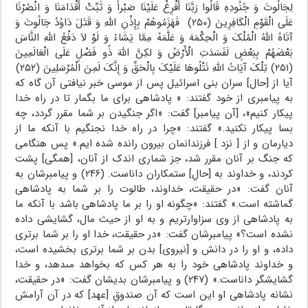
لِجَالُوتَ وَ جُنُودِهِ قَالُوا رَبَّنَا أَفْرِغْ عَلَیْنَا صَبْراً وَ ثَبِّتْ أَقْدَامَنَا وَ انْصُرْنَا
عَلَى الْقَوْمِ الْکَافِرِینَ‌ (۲۵۰) فَهَزَمُوهُمْ بِإِذْنِ اللَّهِ وَ قَتَلَ دَاوُدُ جَالُوتَ وَ
آتَاهُ اللَّهُ الْمُلْکَ وَ الْحِکْمَهَ وَ عَلَّمَهُ مِمَّا یَشَاءُ وَ لَوْ لاَ دَفْعُ اللَّهِ النَّاسَ
بَعْضَهُمْ بِبَعْضٍ لَفَسَدَتِ الْأَرْضُ وَ لکِنَّ اللَّهَ ذُو فَضْلٍ عَلَى الْعَالَمِینَ
(۲۵۱) تِلْکَ آیَاتُ اللَّهِ نَتْلُوهَا عَلَیْکَ بِالْحَقِّ وَ إِنَّکَ لَمِنَ الْمُرْسَلِینَ‌ (۲۵۲)
آیا از [حال] سران بنى اسرائیل پس از موسى خبر نیافتى آن گاه که
به پیامبرى از خود گفتند: « پادشاهى براى ما بگمار تا در راه خدا
پیکار کنیم»، [آن پیامبر] گفت: «اگر جنگیدن بر شما مقرر گردد، چه
بسا پیکار نکنید.» گفتند: «چرا در راه خدا نجنگیم با آنکه ما از
دیارمان و از [ نزد ] فرزندانمان بیرون رانده شده ‏ایم.» پس هنگامى
که جنگ بر آنان مقرر شد، جز شمارى اندک از آنان، [همگى] پشت
کردند، و خداوند به [حالِ] ستمکاران داناست. (۲۴۶) و پیامبرشان به
آنان گفت: «در حقیقت، خداوند، طالوت را بر شما به پادشاهى
گماشته است.» گفتند: «چگونه او را بر ما پادشاهى باشد با آنکه ما
به پادشاهى از وى سزاوارتریم و به او از حیث مال، گشایشى داده
نشده است؟» پیامبرشان گفت: «در حقیقت، خدا او را بر شما برترى
داده، و او را در دانش و [نیروى] بدن بر شما برترى بخشیده است،
و خداوند پادشاهى خود را به هر کس که بخواهد مى‏دهد، و خدا
گشایشگر داناست.» (۲۴۷) و پیامبرشان بدیشان گفت: «در حقیقت،
نشانه پادشاهى او این است که آن صندوقِ [عهد] که در آن آرامش