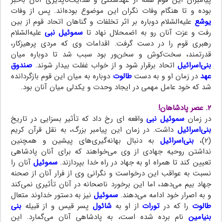
پیامبران این قوم همه از عهدشکنی و هدایت‌ناپذیری آنان باخبر
بوده و تا هنگام وفات نگران این موضوع بوده‌اند. پس از وفات
یوشع
علیه‌السّلام دوباره بر اثر تخلفات و گناهان اتحاد قوم از بین
رفت و عزت آنان رو به اضمحلال نهاد تا
سموئیل نبی
علیه‌السّلام
رهبری قوم را در دست گرفت. اقدامات وی که مردی پرهیزکار،
قدرتمند، سخت‌کوش و سخن‌ور بود سبب شد تا دوباره میان
بنی‌اسرائیل
اتحاد برقرار شود و از خواب غفلت بیدار شوند.
صندوق
عهد
در زمان او و به دست
طالوت
دوباره به میان این قوم بازگردانده
شد که خود عامل مهمی در ایجاد وحدت و یکدلی میان آنان بود.
۲. عصر پادشاهان!
در زمان
سموئیل نبی
واقعه ای رخ داد که تأثیر بسزایی در تاریخ
بنی‌اسرائیل
داشت. در زمان این پیامبر بزرگ، به نقل قرآن کریم
(۲)،
بنی‌اسرائیل
به دنبال بهانه‌گیری‌های پیشین و همچنین
نداشتن روحیه جهادی از وی می‌خواهند که برای آنان پادشاهی
تعیین کند تا همراه او به جهاد در راه خدا بپردازند.
سموئیل
آنان را
نسبت به عواقب این درخواست و نگرانی وی از فرار آنان از صحنه
جهاد بیم می‌دهد، اما این برخورد ناصحانه در آنان تأثیری نمی‌کند
و به اصرار خود ادامه می‌دهند.
سموئیل
نیز به دستور خداوند متعال
طالوت
را که در
تورات
از او به
شائول
پسر قیس و از قبیله
بنی
بنیامین
نام برده شده است، به پادشاهی آنان می‌گمارد. این