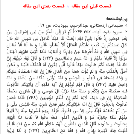
قسمت قبلی این مقاله
؛
قسمت بعدی این مقاله
پی‌نوشت‌ها:
۱- سلیمانی اردستانی، عبدالرحیم، یهودیت، ص ۹۹.
۲- سوره بقره، آیات ۲۵۲-۲۴۶:أَ لَمْ تَرَ إِلَى الْمَلَإِ مِنْ بَنِی إِسْرَائِیلَ مِنْ
بَعْدِ مُوسَى إِذْ قَالُوا لِنَبِیٍّ لَهُمُ ابْعَثْ لَنَا مَلِکاً نُقَاتِلْ فِی سَبِیلِ اللَّهِ قَالَ
هَلْ عَسَیْتُمْ إِنْ کُتِبَ عَلَیْکُمُ الْقِتَالُ أَلاَّ تُقَاتِلُوا قَالُوا وَ مَا لَنَا أَلاَّ نُقَاتِلَ
فِی سَبِیلِ اللَّهِ وَ قَدْ أُخْرِجْنَا مِنْ دِیَارِنَا وَ أَبْنَائِنَا فَلَمَّا کُتِبَ عَلَیْهِمُ الْقِتَالُ
تَوَلَّوْا إِلاَّ قَلِیلاً مِنْهُمْ وَ اللَّهُ عَلِیمٌ بِالظَّالِمِینَ‌ (۲۴۶) وَ قَالَ لَهُمْ نَبِیُّهُمْ إِنَّ
اللَّهَ قَدْ بَعَثَ لَکُمْ طَالُوتَ مَلِکاً قَالُوا أَنَّى یَکُونُ لَهُ الْمُلْکُ عَلَیْنَا وَ نَحْنُ
أَحَقُّ بِالْمُلْکِ مِنْهُ وَ لَمْ یُؤْتَ سَعَهً مِنَ الْمَالِ قَالَ إِنَّ اللَّهَ اصْطَفَاهُ عَلَیْکُمْ
وَ زَادَهُ بَسْطَهً فِی الْعِلْمِ وَ الْجِسْمِ وَ اللَّهُ یُؤْتِی مُلْکَهُ مَنْ یَشَاءُ وَ اللَّهُ
وَاسِعٌ عَلِیمٌ‌ (۲۴۷) وَ قَالَ لَهُمْ نَبِیُّهُمْ إِنَّ آیَهَ مُلْکِهِ أَنْ یَأْتِیَکُمُ التَّابُوتُ
فِیهِ سَکِینَهٌ مِنْ رَبِّکُمْ وَ بَقِیَّهٌ مِمَّا تَرَکَ آلُ مُوسَى وَ آلُ هَارُونَ تَحْمِلُهُ
الْمَلاَئِکَهُ إِنَّ فِی ذلِکَ لَآیَهً لَکُمْ إِنْ کُنْتُمْ مُؤْمِنِینَ‌ (۲۴۸) فَلَمَّا فَصَلَ
طَالُوتُ بِالْجُنُودِ قَالَ إِنَّ اللَّهَ مُبْتَلِیکُمْ بِنَهَرٍ فَمَنْ شَرِبَ مِنْهُ فَلَیْسَ مِنِّی وَ
مَنْ لَمْ یَطْعَمْهُ فَإِنَّهُ مِنِّی إِلاَّ مَنِ اغْتَرَفَ غُرْفَهً بِیَدِهِ فَشَرِبُوا مِنْهُ إِلاَّ قَلِیلاً
مِنْهُمْ فَلَمَّا جَاوَزَهُ هُوَ وَ الَّذِینَ آمَنُوا مَعَهُ قَالُوا لاَ طَاقَهَ لَنَا الْیَوْمَ
بِجَالُوتَ وَ جُنُودِهِ قَالَ الَّذِینَ یَظُنُّونَ أَنَّهُمْ مُلاَقُو اللَّهِ کَمْ مِنْ فِئَهٍ قَلِیلَهٍ
غَلَبَتْ فِئَهً کَثِیرَهً بِإِذْنِ اللَّهِ وَ اللَّهُ مَعَ الصَّابِرِینَ‌ (۲۴۹) وَ لَمَّا بَرَزُوا