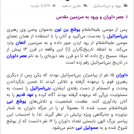
یهود و بنی‌اسرائیل
نظری بدهید
5,479 بازدید
۱. عصر داوران و ورود به سرزمین مقدس
یوشع
پس از موسی علیه‌السّلام
یوشع بن نون
به‌عنوان وصی وی رهبری
بنی‌اسرائیل
را به‌دست می‌گیرد و آنان را با استفاده از همان عصای
موسی علیه‌السّلام از رود اردن عبور داده و به سرزمین
کنعان
وارد
می‌کند. به اعتقاد تاریخ‌نگاران (۱) این واقعه در قرن ۱۳ پیش از
میلاد مسیح رخ داده که تا دو قرن بعد دوره‌ای را به نام
عصر داوران
در تاریخ بنی‌اسرائیل رقم زده است.
داوران
۱۵ نفر از پیامبران بنی‌اسرائیل بودند که یکی پس از دیگری
رهبری قوم را برعهده گرفته و تلاش کردند تا ضمن بازگرداندن
وحدت و انسجام از دست رفته‌ی ایشان،
بنی‌اسرائیل
را نسبت به
مسئولیت بزرگی که برعهده گرفته بودند آگاه کرده و
عهد قدیم
را به
آنان یادآوری کنند. عظمت شخصیت و تلاش‌های
یوشع نبی
علیه‌السّلام سبب شده تا معمولاً او را در جرگه داوران به شمار
نیاورده و جایگاهی ویژه برایش در نظر گیرند. لذا با احتساب این
پیامبر بزرگ الهی بایستی تعداد داوران را ۱۶ نفر دانست که از یوشع
شروع شده و به
سموئیل نبی
ختم می‌شود.