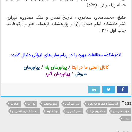
جمله پیامبرانى. (۲۵۲)
منبع:
محمدهادی همایون ؛ تاریخ تمدن و ملک مهدوی، تهران:
نشر دانشگاه امام صادق (ع) و پژوهشگاه فرهنگ، هنر و ارتباطات،
چاپ اول ۱۳۹۰.
یوشع ، یوشع ، یوشع ، یوشع ، یوشع ، یوشع
اندیشکده مطالعات یهود
را در پیام‌رسان‌های ایرانی دنبال کنید:
کانال اصلی ما در ایتا
/
پیام‌رسان بله
/
پیام‌رسان
سروش
/
پیام‌رسان گپ
Tags
اندیشکده مطالعات یهود
بنی‌اسرائیل
تابوت عهد
تورات
جالوت
حزب شیطان
صندوق عهد
عصر داوران
عهد قدیم
محمدهادی همایون
یهود
قبل