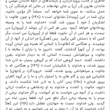
خاطرى از جانب پروردگارتان، و بازمانده‏اى از آنچه خاندان موسى و
خاندان هارون [در آن] بر جاى نهاده‏اند در حالى که فرشتگان آن را
حمل مى‏کنند- به سوى شما خواهد آمد. مسلماً اگر مؤمن باشید،
براى شما در این [رویداد] نشانه‏اى است.» (۲۴۸) و چون طالوت با
لشکریان [ خود ] بیرون شد، گفت: «خداوند شما را به وسیله
رودخانه‏اى خواهد آزمود. پس هر کس از آن بنوشد از [پیروان] من
نیست، و هر کس از آن نخورد، قطعاً او از [پیروان] من است، مگر
کسى که با دستش کفى برگیرد. پس [همگى] جز اندکى از آنها، از آن
نوشیدند. و هنگامى که [طالوت] با کسانى که همراه وى ایمان آورده
بودند، از آن [نهر] گذشتند، گفتند: «امروز ما را یاراى [ مقابله با ]
جالوت و سپاهیانش نیست.» کسانى که به دیدار خداوند یقین
داشتند، گفتند: «بسا گروهى اندک که بر گروهى بسیار، به اذن خدا
پیروز شدند، و خداوند با شکیبایان است.» (۲۴۹) و هنگامى که با
جالوت و سپاهیانش روبرو شدند، گفتند: «پروردگارا، بر [دلهاى] ما
شکیبایى فرو ریز، و گام هاى ما را استوار دار، و ما را بر گروه کافران
پیروز فرماى.» (۲۵۰) پس آنان را به اذن خدا شکست دادند، و
داوود، جالوت را کشت، و خداوند به او پادشاهى و حکمت ارزانى
داشت، و از آنچه مى ‏خواست به او آموخت. و اگر خداوند برخى از
مردم را به وسیله برخى دیگر دفع نمى ‏کرد، قطعاً زمین تباه مى‏
گردید. ولى خداوند نسبت به جهانیان تفضّل دارد.(۲۵۱) این [ها]
آیات خداست که ما آن را بحق بر تو مى‏ خوانیم، و به راستى تو از