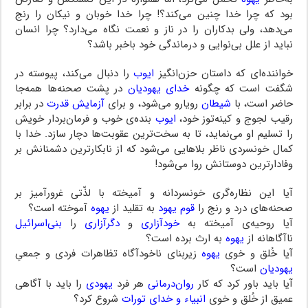
بود که چرا خدا چنین می‌کند؟! چرا خدا خوبان‌ و نیکان را رنج
می‌دهد، ولی بدکاران را در ناز و نعمت نگاه می‌دارد؟ چرا انسان‌
نباید از علل بی‌نوایی‌ و درماندگی‌ خود باخبر باشد؟
خواننده‌ای که داستان حزن‌انگیز
ایوب
را دنبال می‌کند، پیوسته در
شگفت است که چگونه‌
خدای یهودیان
در پشت صحنه‌ها همه‌جا
حاضر است، با
شیطان
رویارو می‌شود، و برای
آزمایش قدرت
در برابر
رقیب لجوج و کینه‌توز‌ خود‌،
ایوب
بنده‌ی خوب و فرمان‌بردار خویش
را تسلیم او می‌نماید، تا به سخت‌ترین عقوبت‌ها دچار سازد. خدا با
کمال خونسردی ناظر بلاهایی می‌شود که از نابکارترین دشمنانش بر
وفادارترین دوستانش روا می‌شود‌!
آیا‌ این‌ نظاره‌گری خونسردانه و آمیخته با لذّتی غرورآمیز بر
صحنه‌های درد و رنج را
قوم یهود
به‌ تقلید از
یهوه
آموخته است؟
آیا روحیه‌ی آمیخته به
خودآزاری
و
دگرآزاری
را
بنی‌اسرائیل
ناآگاهانه‌ از
یهوه
به ارث‌ برده‌ است؟
آیا خُلق و خوی
یهوه
زیربنای ناخودآگاه تظاهرات فردی و جمعیِ
یهودیان
است؟
آیا باید باور کرد که کار
روان‌درمانی
هر فرد
یهودی
را باید با آگاهی‌
عمیق از خُلق و خوی
انبیاء و خدای تورات
‌ شروع‌ کرد؟