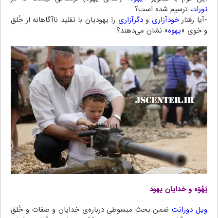
تورات
ترسیم شده است‌؟
-آیا‌ رفتار‌
خودآزاری
و
دگرآزاری
را یهودیان با تقلید ناآگاهانه‌ از‌ خُلق‌
و خوی‌ «
یهوه‌
» نشان‌‌ می‌دهند؟
یَهُوَه و خدایان یهود
ویل دورانت
ضمن بحث مبسوطی درباره‌ی خدایان و صفات و خُلق