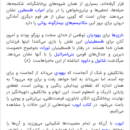
قرار گرفته‌اند، بسیاری از همان شیوه‌های پرخاشگرانه، شکنجه‌ها،
حیله‌ها، تحقیرها و برتری‌خواهی را در برابر
اعراب فلسطین
نشان
می‌دهند.‌ چنان است‌‌ که گویی بیش از‌ هر‌ قوم دیگری آمادگی
درونی برای بروز این
مکانیسم‌های بیمارگونه روانی‌
را دارد.
نازی‌ها
برای
یهودیان
توهّمی از خدای سخت و زورگو بودند و امروز
آنان برای‌
فلسطینیان
این نقش را بازی می‌کنند‌! اینها‌ فرزندان
همان خدا هستند. در رفتار با فلسطینیان‌
تورات
به‌وضوح خصومت
دیرین و جدال‌های قومی
بنی‌اسرائیل
را با آنها نشان می‌دهد.
سرگذشت
شائول
و
داوود
انباشته از این ماجراهاست‌. (۸)
بلاتکلیفی و شک‌ از‌ آنجاست که‌
یهودی
می‌داند از کجاست و برای
چه آمده، اما نمی‌داند به کجا خواهد رفت و برای چه می‌رود؟ به
همان اندازه‌ که نقطه‌ی پیدایش رنگین و روشن است،‌ نقطه‌ی
پایانی تاریک و نامعلوم است‌. این‌ ابهام‌ و بلاتکلیفی دلهره‌انگیز در
نهایت، پرخاشگری، انکار، ناباوری، فرصت‌طلبی، بی‌ارزشی و پوچی را
باعث می‌شود. در
کتاب ایوب
‌ نمونه‌هایی‌‌ ‌‌از‌ این حالات را مشاهده
می‌کنیم:
ایوب
با آن‌که بر تمام مصیبت‌ها شکیبایی می‌ورزید و آن‌ها را‌
به‌خاطر‌
یهوه
‌ تحمل می‌کرد، اما همواره در این کشمکش و تعارض