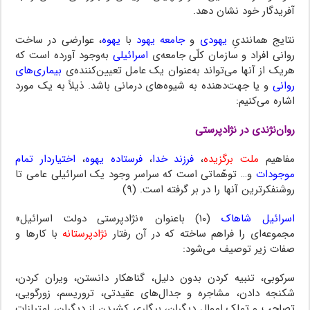
آفریدگار خود نشان دهد‌.
نتایج همانندیِ
یهودی
و
جامعه یهود
با
یهوه
، عوارضی در ساخت
روانی افراد و سازمان‌ کلّی جامعه‌ی
اسرائیلی
‌ به‌وجود‌ آورده‌ است که
هریک از آنها می‌تواند به‌عنوان یک عامل تعیین‌‌کننده‌ی‌
بیماری‌های‌
روانی
و یا جهت‌دهنده به شیوه‌های درمانی باشد. ذیلاً به یک مورد
اشاره‌ می‌کنیم:
روان‌نژندی در نژادپرستی
مفاهیم
ملت برگزیده
،
فرزند خدا
،
فرستاده یهوه
‌،
اختیاردار‌ تمام‌
موجودات
و… توهّماتی‌ است که سراسر وجود یک اسرائیلی عامی تا
روشنفکرترین آنها را در بر گرفته‌ است‌‌. (۹)
اسرائیل شاهاک
(۱۰) باعنوان «نژادپرستی دولت اسرائیل»
مجموعه‌ای را‌ فراهم‌ ساخته که در آن‌ رفتار
نژادپرستانه
با کارها و
صفات زیر توصیف می‌شود:
سرکوبی‌، تنبیه کردن‌ بدون دلیل، گناهکار دانستن، ویران کردن،
شکنجه دادن، مشاجره و جدال‌های عقیدتی، تروریسم، زورگویی،
تصاحب‌ و تملک‌ اموال‌ دیگران، بیگاری کشیدن‌ از دیگران، امتیازات