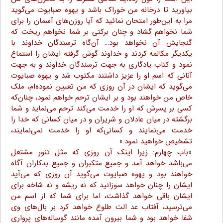
بیاورید تا درخانه من خوراک باشد و یهوه صبایوت می‌گوید
مرا به این‌طور‌ امتحان‌ نمائید‌ که آیا روزن‌های آسمان را برای
شما نخواهم گشاد و چنان برکتی بر شما نخواهم ریخت که‌
گنجایش‌‌ آن نخواهد بود… آن‌گاه ترسندگان خداوند با
یکدیگر مکالمه کردند و خداوند گوش‌ گرفته‌‌ ایشان‌ را استماع
نمود و کتاب یادگاری به جهت ترسندگان خداوند و به جهت
آنانی که اسم‌ او‌ را‌ عزیز‌ داشتند مکتوب شد و یهوه صبایوت
می‌گوید که ایشان در آن روزی که من‌ تعیین‌‌ نموده‌ام، ملک
خاص من خواهند بود و بر ایشان ترحم خواهم نمود، چنان‌که
کسی بر پسرش‌ که او‌ را‌ خدمت می‌کند ترحم می‌نماید و شما
برگشته در میان عادلان و شریران و در میان‌ کسانی‌ که‌ خدا را
خدمت می‌نمایند و کسانی‌که او را‌ خدمت‌ نمی‌نمایند،‌
تشخیص خواهید نمود.
»
«
باب چهارم: زیرا اینک‌ آن روزی‌ که مثل تنور مشتعل
می‌باشد خواهد آمد و جمیع متکبران و جمیع بدکاران آگاه
خواهند‌ بود‌ و یهوه صبایوت می‌گوید آن روزی‌ که‌ می‌آید
ایشان‌ را‌ چنان‌‌ خواهد سوزانید که نه ریشه و نه‌ شاخه‌ برای
ایشان باقی خواهد گذاشت، اما برای شما که از اسم من‌
می‌ترسید‌، آفتاب عد الت طلوع خواهد کرد‌ بر بال‌های وی
شفا خواهد‌ بود‌ و شما بیرون‌ آمده مانند گوساله‌های‌ پرواری‌