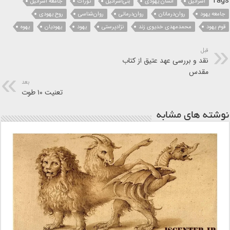
Tags
اسرائیل
انسان‌ یهودی
بنی‌اسرائیل
تورات
جامعه اسرائیل
جامعه یهود
روان‌درمانان
روان‌درمانی
روان‌شناسی
روح‌ یهودی
قوم یهود
محمدمهدی خدیوی زند
نژادپرستی
یهود
یهودیان
یهوه
قبل
نقد و بررسی عهد عتیق از کتاب
مقدس
بعد
تعنیت ۱۰ طوت
نوشته های مشابه