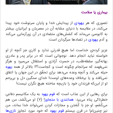
بیماری یا‌ سلامت
تصوری‌ که‌ هر‌
یهودی
از پیدایش‌ خدا‌ و پایان سرنوشت خود پیدا
می‌کند، در مقایسه با دنیای مشابه آن در مصریان و ایرانیان بیشتر
به‌ کابوسی‌ می‌ماند‌ که کشش‌های متضادی در آن‌ زورآزمایی می‌کند
و آدم‌
یهودی
‌ در‌ تضادها‌ سرگردان‌ است‌:
عزیز کرده‌ی خداست اما هیچ قدرتی‌ ندارد و کاری جز آنچه از او
خواسته نباید انجام دهد. نوجوانی است که در برابر پدر و مادری‌
بهانه‌گیر، سلطه‌طلب، در‌ حسرت آزادی و استقلال می‌میرد و هرگز
نمی‌فهمد که سرانجام‌ چگونه است و کجاست؟!! بالاتر از همه
یهوه
حیله می‌کند و آنچه وعده می‌دهد برای تحقّق در این جهان‌ یا‌ اتفاق
نمی‌افتد و یا برخلاف وعده‌های اوست! خدای سنگین دل و بی‌رحم
او از این‌که فرزندان خود را بازیچه ساخته هیچ نگران نیست!
برای رهایی از این عذاب است که
قوم‌ یهود
‌ به‌ یک مکانیسم دفاعی
خطرناکی پناه می‌برد:
همانندی با متجاوز
! (۷) او می‌کُشد، من هم‌
می‌کُشم، او جز با کُشتن و مجازات کردن نمی‌تواند خدا بماند، من‌
نیز‌ چنین‌ام! در قرن بیستم‌
قوم‌ یهود
‌ که خود مورد تجاوز
نازی‌ها