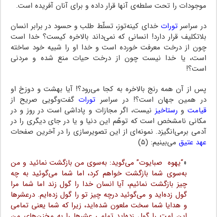
موجودات را تحت سلطه‌‌ی آنها قرار داده و برای آنان آفریده است.
در سراسر
تورات
خدای کینه‌توز، تسلّط طلب و حسود در برابر انسان
بلاتکلیف قرار دارد! انسانی که نمی‌داند بالاخره کیست؟‌ خدا‌ است‌
چون از درخت معرفت خورده است و خدا او‌ را‌ شبیه خود ساخته
است، یا خدا نیست چون از درخت حیات منع شده و مردنی
است؟!
پس‌ از آن همه رنج‌ بالاخره‌ به‌ کجا می‌رود؟! آیا بهشت و دوزخ او
در همین جهان است؟! در سراسر
تورات
‌ گفت‌وگویی صریح از
قیامت
و
رستاخیز
نیست، اگر مجازات و پاداشی است در روز و در
مکانی نامشخص است که توهّم‌ این‌ دنیا‌ و یا در جای دیگری را در
آدمی برمی‌انگیزد. نمونه‌ای از این تصویرسازی‌ را‌ در آخرین صفحات
عهد عتیق
‌ می‌بینیم‌: (۵)
«
“یهوه ‌ ‌صبایوت”‌ می‌گوید: به‌سوی من بازگشت نمائید و من
به‌سوی‌ شما‌ بازگشت‌ خواهم‌ کرد، اما شما می‌گوئید به چه
چیز بازگشت نمائیم، آیا انسان‌ خدا‌ را‌ گول زند اما شما مرا
گول‌ زده‌اید و می‌گوئید درچه چیز تو را گول زده‌ایم‌. درعشرها‌
و هدایا‌ شما سخت ملعون شده‌اید، زیرا که شما یعنی تمامی
این امت را گول زده‌اید‌ تمامی‌ عشرها را به مخزن‌های من