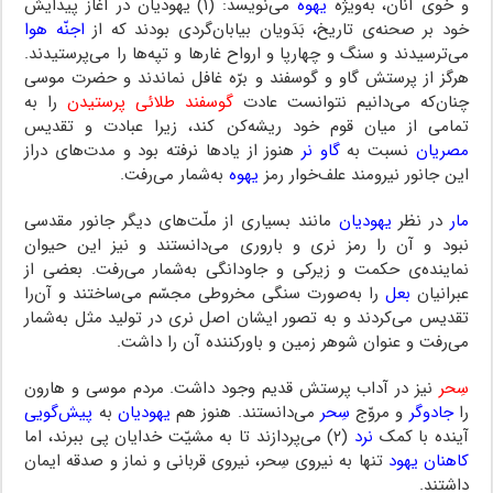
و خوی آنان، به‌ویژه‌
یهوه
می‌نویسد: (۱) یهودیان در آغاز پیدایش
خود بر صحنه‌ی تاریخ، بَدَویان بیابان‌گردی بودند‌ که از
اجنّه هوا
می‌ترسیدند و سنگ و چهارپا و ارواح غارها و تپه‌ها را می‌پرستیدند.
هرگز از پرستش گاو و گوسفند و برّه غافل نماندند و حضرت موسی
چنان‌که می‌دانیم نتوانست عادت‌
گوسفند طلائی پرستیدن
‌ را‌ به
تمامی از میان قوم خود ریشه‌کن کند، زیرا عبادت و تقدیس‌
مصریان
نسبت به
گاو نر
هنوز از یادها نرفته بود و مدت‌های دراز
این جانور نیرومند علف‌خوار رمز
یهوه
‌ به‌شمار‌ می‌رفت.
مار
در نظر
یهودیان
مانند بسیاری از ملّت‌های دیگر جانور مقدسی
نبود و آن را رمز نری و باروری می‌دانستند و نیز این حیوان
نماینده‌ی حکمت‌ و زیرکی‌ و جاودانگی‌ به‌شمار می‌رفت. بعضی از‌
عبرانیان‌
بعل
را به‌صورت سنگی مخروطی مجسّم می‌ساختند و آن‌را
تقدیس می‌کردند و به تصور ایشان اصل نری در تولید مثل به‌شمار
می‌رفت و عنوان شوهر زمین و باورکننده آن را داشت.
سِحر
نیز در آداب پرستش قدیم وجود داشت. مردم موسی و هارون
را
جادوگر
و مروّج
سِحر
می‌دانستند. هنوز هم
یهودیان
به
پیش‌گویی
آینده‌ با کمک
نرد
(۲) می‌پردازند تا به مشیّت خدایان پی ببرند، اما
کاهنان یهود
تنها به نیروی سِحر، نیروی قربانی و نماز و صدقه ایمان
داشتند.