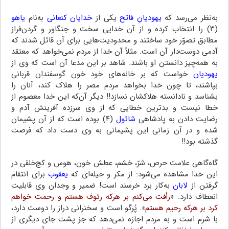
به‌نظر می‌رسد که
یهودیانِ فاتح
یکی از‌
خدایان‌‌ کنعانی
به‌نام‌
یاهو
(۳) را انتخاب کرده و از آن خدایی سخت و جنگاور و گردن‌فراز
مطابق تصوّر خود ساختند و محدودیت‌هایی برای‌ آن قائل شدند که
آدمی دوست‌دار آن است. مثلاً آن خدا از‌ مردم‌‌ نمی‌خواهد‌ که معتقد
به همه‌چیز دانستن او باشند. شاهد بر این مدعا آن است که وی از
یهودیان
‌ خواست ‌‌که‌ بر خانه‌های خود خون گوسفندان قربانی
بپاشند، تا چون خدا بخواهد مردم مصر را‌ هلاک‌ کند،‌ آنان را
بشناسد و نادانسته هلاکشان نسازد!! دیگر آن‌که این خدا معصوم از
خطا نیست و بدترین‌ خطایی که از وی سرزده آفرینش آدم و
رضایت دادن به پادشاهی
شائول
‌ (۴) بوده‌ است که از آن‌ پشیمان‌
شده و در آن زمانی این پشیمانی به وی دست داد که فرصت‌
گذشته بود!!
گاه‌گاهی علامت حرص، شرّ، خشم، عطش خون، هوس و کج‌خلقی در
این خدا مشاهده می‌شود: از مکر و حیله‌ای که‌
یعقوب
برای انتقام
گرفتن از
لابان
به‌کار برد خرسند است! ضمیر و وجدان وی قابلیت
انعطاف دارد: «
رأفت می‌کنم بر هرکه رئوف هستم و رحمت خواهم
کرد بر هرکه رحیم هستم
». پُرگو است‌ و سخنرانی‌ دراز را دوست دارد،
با شرم است و به مردم اجازه نمی‌دهد که جز پشت جای دیگری ‌از