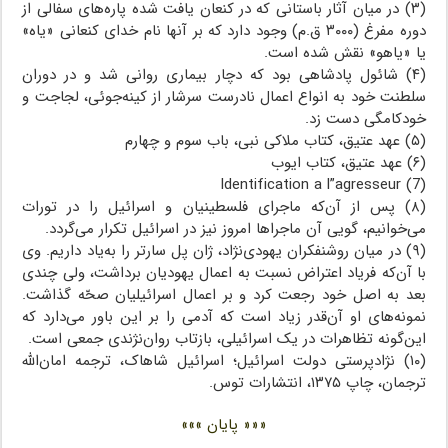
(۳) در میان آثار باستانی که در کنعان یافت‌ شده‌ پاره‌های‌ سفالی از
دوره مفرغ (۳۰۰۰‌ ق.م) وجود‌ دارد‌ که بر آنها نام خدای کنعانی «یاه»
یا «یاهو» نقش شده است.
(۴) شائول پادشاهی بود که دچار بیماری روانی شد و در دوران‌
سلطنت‌ خود‌ به انواع اعمال نادرست‌ سرشار از کینه‌جوئی، لجاجت‌ و
خودکامگی‌ دست زد.
(۵) عهد عتیق، کتاب ملاکی‌ نبی، باب سوم و چهارم
(۶) عهد عتیق، کتاب ایوب
(7) Identification a l”agresseur
(۸) پس‌ از آن‌که ماجرای فلسطینیان و اسرائیل را در تورات
می‌خوانیم، گویی آن ماجراها امروز نیز در اسرائیل تکرار می‌گردد.
(۹) در میان روشنفکران یهودی‌نژاد، ژان پل سارتر را به‌یاد داریم. وی
با آن‌که فریاد اعتراض‌ نسبت‌ به اعمال‌‌ یهودیان برداشت، ولی چندی
بعد به اصل خود رجعت کرد و بر اعمال اسرائیلیان صحّه‌ گذاشت‌.
نمونه‌های او آن‌قدر زیاد است که آدمی را بر این باور می‌دارد که
این‌گونه‌ تظاهرات‌ در‌ یک‌ اسرائیلی، بازتاب روان‌نژندی جمعی است.
(۱۰) نژادپرستی دولت اسرائیل؛ اسرائیل شاهاک، ترجمه امان‌الله
ترجمان، چاپ ۱۳۷۵، انتشارات توس.
««« پایان »»»