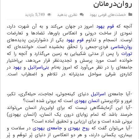
روان‌درمانان
خصلت‌های قومی یهود
نظری بدهید
5,749 بازدید
آنچه که
قوم یهود
امروز در جهان می‌کند و به آن‌ شهرت دارد،
نمودی از‌ ساخت‌ درونی‌ و انعکاس باورها، تضادها و تعارضات
اوست. انسجام‌ و تداوم
قوم یهود
یکی از‌ دشوارترین‌ پدیده‌های
روان‌شناسی
فردی-جمعی را تحقّق بخشیده‌ است. خواننده‌ای‌ که‌
تورات
را پس از مدتی شکیبایی به زمین می‌گذارد و آنچه را که
خوانده‌ است مورد‌ پرسش‌ و تجدیدنظر قرار می‌دهد، بی‌اختیار
جامعه‌ای را در نظر می‌آورد که‌ امروز به‌نام‌
بنی‌اسرائیل
‌ و
یهود
‌ در
کناره‌ی شرقی سواحل مدیترانه در تلاطم و اضطراب است.
روان‌درمانان
-آیا جامعه‌ی
اسرائیل
دنیای کینه‌جوئی، لجاجت، حیله‌گری‌، تکبر‌،
غرور و نژادپرستی
انسان‌ یهودی
است که برونی شده است؟
-آیا این آزمایشگاهی نیست که برای اولین‌بار انسان‌ می‌تواند‌
خرسند باشد که تمام‌ زوایای درون یک انسان، (انسان یهودی)
برونی شده‌ است‌ و برای ارزیابی و تحقیق آماده است؟
-آیا می‌توان گفت‌ که‌
روح‌ یهودی
و
جامعه‌ی یهودی
در سلامت و
بیماری، یکسانی‌ دارند،‌ و هر دو انعکاسی از دنیای پُر توهّم و پُر