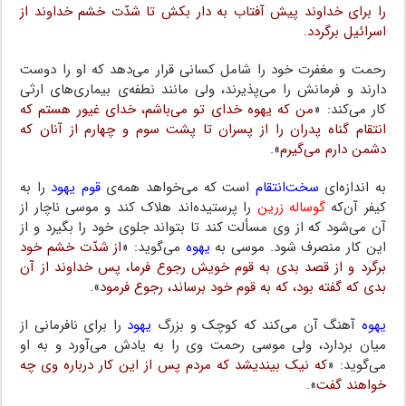
را برای خداوند‌ پیش‌ آفتاب‌ به دار بکش تا شدّت خشم خداوند از
اسرائیل‌ برگردد.
رحمت و مغفرت خود‌ را‌ شامل کسانی قرار می‌دهد که او را دوست
دارند و فرمانش‌ را می‌پذیرند، ولی مانند نطفه‌ی بیماری‌های‌ ارثی‌
کار می‌کند: «
من که یهوه خدای تو می‌باشم، خدای غیور هستم که‌
انتقام‌ گناه پدران را از پسران تا پشت‌ سوم‌ و چهارم‌ از آنان که
دشمن‌ دارم می‌گیرم‌
».
به‌ اندازه‌ای‌
سخت‌انتقام
است که می‌خواهد همه‌ی
قوم یهود
را به
کیفر آن‌که‌
گوساله‌ زرین
‌ را پرستیده‌اند هلاک کند و موسی‌ ناچار‌ از
آن‌ می‌شود‌ که‌ از وی مسألت کند تا بتواند‌ جلوی‌ خود را بگیرد و از
این کار منصرف شود. موسی به
یهوه
می‌گوید‌: «
از‌ شدّت‌ خشم خود
برگرد و از قصد‌ بدی به قوم خویش‌ رجوع‌ فرما، پس خداوند از آن‌
بدی‌ که گفته‌ بود، که به قوم خود برساند، رجوع فرمود
».
یهوه
آهنگ آن‌ می‌کند‌ که کوچک و بزرگ
یهود
را‌ برای‌ نافرمانی‌ از
میان بردارد،‌ ولی‌ موسی‌ رحمت وی را‌ به یادش‌ می‌آورد و به او
می‌گوید: «
که نیک بیندیشد که مردم پس از این کار درباره‌ وی‌ چه
خواهند گفت‌
».