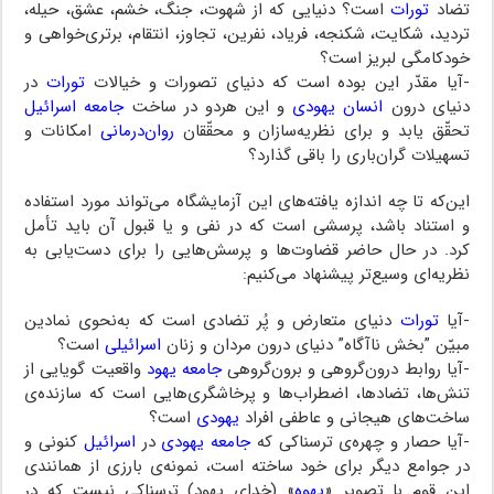
تضاد
تورات
است؟ دنیایی که از شهوت، جنگ، خشم‌، عشق‌، حیله،
تردید، شکایت، شکنجه، فریاد‌، نفرین‌، تجاوز، انتقام‌، برتری‌‌خواهی‌ و
خودکامگی لبریز است؟
-آیا مقدّر این بوده‌ است‌ که دنیای تصورات و خیالات
تورات
در
دنیای درون
انسان یهودی
و این هردو‌ در‌ ساخت
جامعه اسرائیل
تحقّق یابد و برای‌ نظریه‌سازان و محقّقان
روان‌درمانی
‌ امکانات‌ و
تسهیلات گران‌باری را باقی گذارد؟
این‌که تا‌ چه‌ اندازه یافته‌های‌ این آزمایشگاه می‌تواند مورد استفاده
و استناد باشد، پرسشی است که در‌ نفی‌ و یا قبول آن باید تأمل‌
کرد‌. در حال‌ حاضر قضاوت‌ها و پرسش‌هایی‌ را‌ برای دست‌یابی به
نظریه‌ای‌ وسیع‌تر‌ پیشنهاد می‌کنیم:
-آیا
تورات
دنیای متعارض و پُر تضادی است که به‌نحوی نمادین
مبیّن ‌”بخش‌ ناآگاه‌‌” دنیای درون مردان و زنان
اسرائیلی
است؟
-آیا‌ روابط‌ درون‌گروهی‌ و برون‌‌گروهی‌
جامعه یهود
واقعیت گویایی‌ از
تنش‌ها، تضادها، اضطراب‌ها و پرخاشگری‌هایی است که سازنده‌ی
ساخت‌های هیجانی و عاطفی افراد
یهودی
است؟
-آیا حصار و چهره‌ی‌ ترسناکی‌ که
جامعه یهودی
در
اسرائیل
کنونی‌ و
در‌ جوامع‌ دیگر‌ برای‌ خود ساخته است،‌ نمونه‌ی‌ بارزی از همانندی
این قوم با تصویر «
یهوه
»‌ (خدای یهود) ترسناکی نیست که‌ در