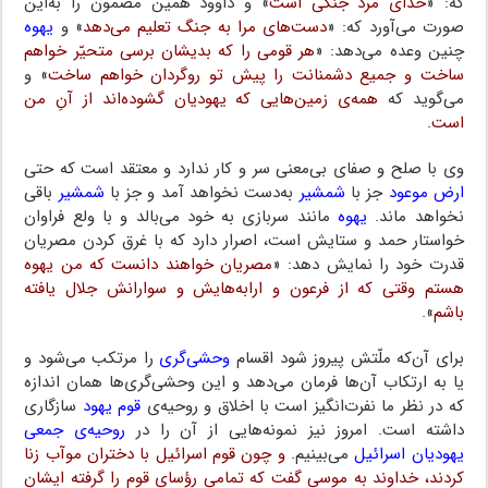
که: «
خدای مرد جنگی است
‌» و داوود همین مضمون را به‌این
صورت می‌آورد که: «
دست‌های مرا به‌ جنگ تعلیم‌ می‌دهد‌
» و
یهوه
چنین وعده می‌دهد: «
هر قومی را که بدیشان برسی متحیّر خواهم‌‌
ساخت‌ و جمیع دشمنانت را پیش تو روگردان خواهم ساخت
‌» و
می‌گوید که
همه‌ی زمین‌هایی‌ که یهودیان گشوده‌اند از‌ آنِ‌ من‌
است.
وی با صلح و صفای بی‌معنی سر و کار ندارد و معتقد است‌ که‌ حتی‌
ارض موعود
جز با
شمشیر
به‌دست نخواهد آمد و جز با
شمشیر
باقی
نخواهد ماند‌.
یهوه
‌ مانند‌ سربازی به خود می‌بالد و با ولع فراوان
خواستار حمد و ستایش است، اصرار دارد که با‌ غرق‌ کردن مصریان
قدرت خود را نمایش دهد: «
مصریان خواهند دانست که من‌ یهوه‌
هستم‌ وقتی‌ که از فرعون و ارابه‌هایش و سوارانش جلال یافته
باشم
‌».
برای آن‌که ملّتش‌ پیروز شود اقسام‌
وحشی‌گری‌
را مرتکب می‌شود و
یا به ارتکاب آن‌ها فرمان می‌دهد و این‌ وحشی‌گری‌ها همان اندازه‌
که‌ در نظر‌ ما نفرت‌انگیز است با اخلاق و روحیه‌ی
قوم یهود
سازگاری
داشته است. امروز نیز نمونه‌هایی از‌ آن‌ را در
روحیه‌ی جمعی
یهودیان اسرائیل
می‌بینیم.‌
و چون قوم اسرائیل با دختران‌ موآب‌ زنا‌
کردند، خداوند به موسی گفت که تمامی رؤسای قوم‌ را گرفته ایشان