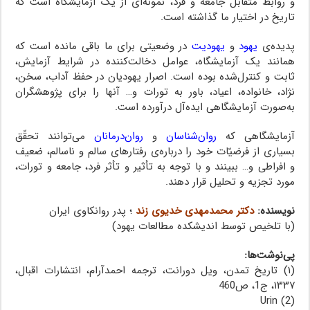
و روابط متقابل جامعه‌ و فرد،‌ نمونه‌ای از یک آزمایشگاه‌ است‌ که
تاریخ در اختیار ما گذاشته است.
پدیده‌ی
یهود
و
یهودیت
در وضعیتی برای ما باقی مانده است که
همانند یک آزمایشگاه، عوامل دخالت‌کننده‌ در شرایط آزمایش،
ثابت و کنترل‌شده بوده است. اصرار یهودیان‌ در حفظ آداب، سخن،
نژاد، خانواده، اعیاد، باور به تورات و… آنها را برای پژوهشگران‌
به‌صورت آزمایشگاهی ایده‌آل درآورده است.
آزمایشگاهی که
روان‌شناسان
و
روان‌درمانان
می‌توانند تحقّق
بسیاری از‌ فرضیّات‌ خود را درباره‌ی رفتارهای سالم و ناسالم، ضعیف
و افراطی و… ببینند و با توجه به تأثیر و تأثر فرد، جامعه و تورات،
مورد تجزیه و تحلیل قرار دهند.
نویسنده:
دکتر محمدمهدی خدیوی زند
؛ پدر روانکاوی ایران
(با تلخیص توسط اندیشکده مطالعات یهود)
پی‌نوشت‌ها:
روان‌درمانان ، روان‌درمانان ، روان‌درمانان
(۱) تاریخ تمدن، ویل‌ دورانت‌، ترجمه احمدآرام، انتشارات‌ اقبال،
۱۳۳۷، ج1‌، ص460
(2) Urin