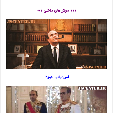
…..
««« موش‌های داخلی »»»
امیرعباس هویدا