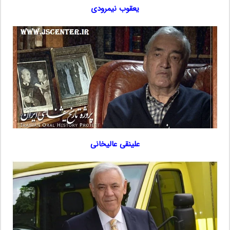
یعقوب نیمرودی
علینقی عالیخانی