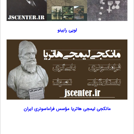
لویی رابینو
مانکجی لیمجی هاتریا مؤسس فراماسونری ایران
…..