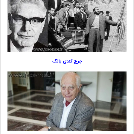
جرج کندی یانگ