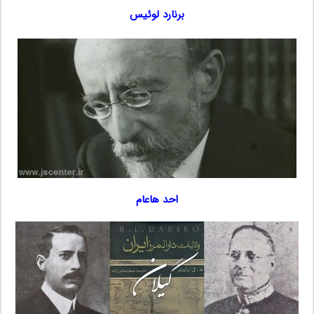
برنارد لوئیس
احد هاعام