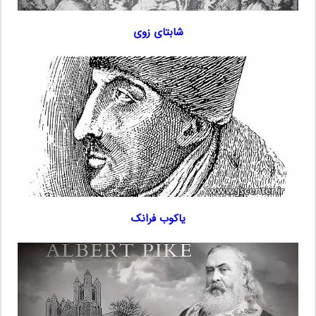
شابتای زوی
یاکوب فرانک