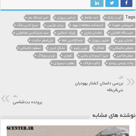
Tags
آلبرت پایک
احد هاعام
اردشیر ریپورتر
امیر اسدالله علم
امیرعباس هویدا
اندیشکده مطالعات یهود
برنارد لوئیس
جرج کندی یانگ
حبیب‌الله القانیان
خاندان نمازی
ژوزف استالین
سید ضیاءالدین طباطبایی
شابتای زوی
شاپور ریپورتر
شجاع‌الدین شفا
علی‌اصغر حکمت
علینقی عالیخانی
فتنه‌گر
لویی رابینو
مایکل لدین
مسعود عالیخانی
موش‌شناسی
میرزا کریم‌خان رشتی
نفوذی
نورمن بورلاگ
والت ویتمن روستو
یاکوب فرانک
یعقوب نیمرودی
قبل
بررسی داستان کشتار یهودیان
بنی‌قریظه
بعد
پرونده بت‌شناسی
نوشته های مشابه