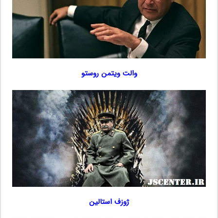
والت ویتمن روستو
ژوزف استالین