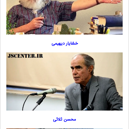
خشایار دیهیمی
محسن ثلاثی