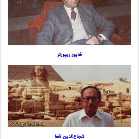
شاپور ریپورتر
شجاع‌الدین شفا