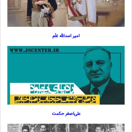
امیر اسدالله عَلَم
علی‌اصغر حکمت