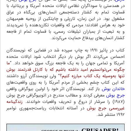
در همدستی با سوداگران نظامی ایالات متحده آمریکا و بریتانیا، با
قساوت تمام به کشتار دسته‌جمعی انسان‌های بی‌گناه در عراق
مشغول بود. در این زمان، تارپلی و چایتکین از روحیه هم‌میهنان
خود به هراس افتادند؛ مردمی که واقعیات تکان‌دهنده را نمی‌دیدند
و به تبعیت از بمباران تبلیغات رسمی، با قساوت تمام از فاجعه
کشتار انسان‌های بی‎دفاع حمایت می‌کردند.
کتاب در پائیز ۱۹۹۱ به چاپ سپرده شد در فضایی که نویسندگان
احساس می‌کردند اگر بوش بار دیگر انتخاب شود ایالات متحده
آمریکا و تمامی جهان را به یک فاجعه بزرگ سوق خواهد داد. “
ما
چگونه می‌توانستیم امید داشته باشیم که با کارتل قدرتمند بوش
تنها به‌وسیله یک کتاب مبارزه کنیم؟
” ولی نویسندگان آرزو داشتند
که این کتاب چشمِ بخشی از مردم آمریکا را به روی واقعیت‌های
خاندان بوش
باز کند. نویسندگان اثر خود را اولین بیوگرافی واقعی
جرج بوش
معرفی کردند و مطالب مندرج در اتوبیوگرافی جرج بوش
(۱۹۸۷) را سرشار از دروغ و تحریف واقعیات خواندند.
زندگینامه
غیررسمی جرج بوش
در آستانه انتخابات ریاست‌جمهوری نوامبر
۱۹۹۲ منتشر شد.