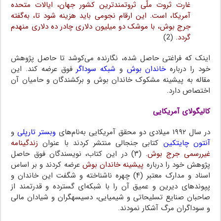
غارت ثروت ملّی ثروتمندترین کشور جهان،‌ ایالات متحده
آمریکا، است. این ارقام نجومی باید هزینه شود تا، به‌گفته
جرج بوش، با موشک‌ دو میلیون دلاری چادر ده دلاری منهدم
گردد.
(2)
اینک که فراغتی حاصل شده، نگارنده می‌کوشد تا حاصل پژوهش
خود را درباره
خاندان بوش
و
شبکه سوداگر
فوق عرضه کند. این
مقاله به پیشینه مشکوک خاندان بوش و برکشندگان و حامیان آن
اختصاص دارد.
کالیگولای آمریکایی
در سال ۱۹۹۲ میلادی دو محقق آمریکایی به‌نام‌های
وبستر تارپلی
و
آنتون چایتکین
کتابی جنجالی منتشر کردند با عنوان
زندگینامه
غیررسمی جرج بوش
. (۳) در این کتاب، نویسندگان فوق حاصل
پژوهش خود را درباره
پیشینه خاندان بوش
عرضه کردند و بر اساس
اسناد و مدارک معتبر (۴) چهره ناشناخته و شگفت این خاندان و
پپوندهای دیرین و عمیق آن را با شبکه‌ای گسترده و قدرتمند از
صاحبان صنایع تسلیحاتی و شیمیایی، دسیسه‎گران و شیادان مالی
و سوداگران مرگ آشکار نمودند.