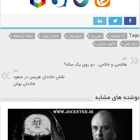
Tags
11 سپتامبر
تونی بلر
جرج بوش
خاندان بوش
دونالد رامسفلد
دیک چنی
لاکهید مارتین
قبل
هاشمی و خاتمی : دو روی یک سکه؟
بعد
نقش خاندان هریمن در صعود
خاندان بوش
نوشته های مشابه