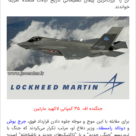
آن را “بزرگ‌ترین پیمان تسلیحاتی تاریخ ایالات متحده آمریکا”
خواندند.
جنگنده اف. ۳۵ کمپانی لاکهید مارتین
برای مقابله با این موج و موجّه جلوه دادن قرارداد فوق،
جرج بوش‌
و
دونالد رامسفلد
، وزیر دفاع او، مرتب تکرار می‌کردند که جنگ با
تروریسم “جنگی جدید” و با “تاکتیک‌های جدید و ناشناخته” است؛