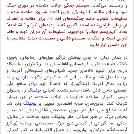
و رامسفلد می‌گفت:
سیستم جنگی ایالات متحده در دوران جنگ
سرد و برای مقابله با ابرقدرتی چون اتحاد شوروی ساخته شده و
تسلیحات کنونی، مانند جنگنده‌های اف. ۲۲، برای مقابله با اهداف
آن زمان طراحی‌شده است. اکنون که با پدیده‌ای “نو” و “ناشناخته”
به‌نام “تروریسم جهانی” مواجهیم، تسلیحات آن دوران کهنه و فاقد
کارایی است و اینک به سیستم دفاعی و تسلیحات جدید متناسب با
این دشمن نیاز داریم.
در همان زمان، به یُمن پوشش فراگیر غول‌های رسانه‎ای،‌ به‌ویژه
CNN، طبیعت بکر و کوهستانی
افغانستان
به بزرگ‌ترین نمایشگاه
تاریخ برای تبلیغ کالاهای جدید کمپانی‌های تسلیحاتی آمریکا و
بریتانیا بدل شد. و جالب‌تر این که نه کمپانی
لاکهید مارتین
و نه
وزارت دفاع آمریکا (پنتاگون)، که قاعدتاً باید برای منافع ملّی
اهمیتی خاص قائل باشد، حاضر نشدند کمپانی
بوئینگ
را، به‌عنوان
دومین کمپانی سازنده هواپیما در ایالات متحده، در این پیمان
شریک کنند. بدین‌سان، ضربه اقتصادی مهیبی بر
بوئینگ
وارد شد
که به اخراج سی هزار نفر نیروی متخصص شاغل در آن انجامید و
بحرانی بزرگ در شهر سیاتل،‌ مقر بوئینگ،‌ پدید ساخت. در مقابل،
اندکی بعد گروهی از کمپانی‌های بزرگ تسلیحاتی بریتانیا (ویکرز
آرمسترانگ، مارکونی، رولزرویس و جنرال الکتریک)، در کنار کمپانی