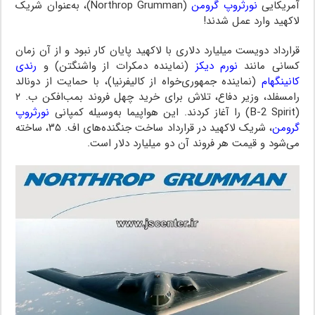
آمریکایی
نورثروپ گرومن
(
Northrop Grumman
)
،‌ به‌عنوان شریک
لاکهید وارد عمل شدند!
قرارداد دویست میلیارد دلاری با لاکهید پایان کار نبود و از آن زمان
کسانی مانند
نورم دیکز
(نماینده دمکرات از واشنگتن) و
رندی
کانینگهام
(نماینده جمهوری‌خواه از کالیفرنیا)، با حمایت از دونالد
رامسفلد، وزیر دفاع،‌ تلاش برای خرید چهل فروند بمب‌افکن ب. ۲
(
B-2 Spirit
) را آغاز کردند. این هواپیما به‌وسیله کمپانی
نورثروپ
گرومن
،‌ شریک لاکهید در قرارداد ساخت جنگنده‌های اف. ۳۵، ساخته
می‌شود و قیمت هر فروند آن دو میلیارد دلار است.