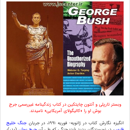
وبستر تارپلی و آنتون چایتکین در کتاب زندگینامه غیررسمی جرج
بوش او را «کالیگولای آمریکایی» نامیدند.
انگیزه نگارش کتاب در ژانویه- فوریه ۱۹۹۱، در جریان
جنگ خلیج
فارس
، در نویسندگان پدید شد؛ جنگی که طی آن
جرج بوش
(پدر)،