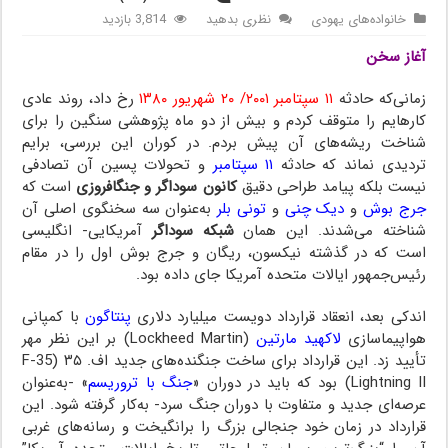
خانواده‌های یهودی
نظری بدهید
3,814 بازدید
آغاز سخن
جرج بوش
زمانی‌که حادثه
۱۱ سپتامبر ۲۰۰۱/ ۲۰ شهریور ۱۳۸۰
رخ داد، روند عادی
کارهایم را متوقف کردم و بیش از دو ماه پژوهشی سنگین را برای
شناخت ریشه‌های آن پیش بردم. در کوران این بررسی، برایم
تردیدی نماند که حادثه
۱۱ سپتامبر
و تحولات پسین آن تصادفی
نیست بلکه پیامد طراحی دقیق
کانون سوداگر و جنگ‎افروزی
جرج بوش
و
دیک چنی
و
تونی بلر
به‌عنوان سه سخنگوی اصلی آن
شناخته می‌شدند. این همان
شبکه سوداگر
آمریکایی- انگلیسی
است که در گذشته نیکسون، ریگان و جرج بوش اول را در مقام
رئیس‌جمهور ایالات متحده آمریکا جای داده بود.
اندکی بعد، انعقاد قرارداد دویست میلیارد دلاری
پنتاگون
با کمپانی
هواپیماسازی
لاکهید مارتین
(
Lockheed Martin
) بر این نظر مهر
تأیید زد. این قرارداد برای ساخت جنگنده‌های جدید اف. ۳۵ (
F-35
Lightning II
) بود که باید در دوران «
جنگ با تروریسم
» -به‌عنوان
عرصه‌ای جدید و متفاوت با دوران جنگ سرد- به‌کار گرفته شود. این
قرارداد در زمان خود جنجالی بزرگ را برانگیخت و رسانه‌های غربی