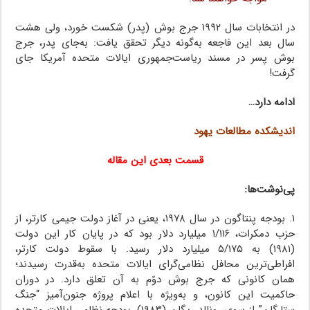
در انتخابات سال ۱۹۹۲ جرج بوش (پدر) شکست خورد، ولی هشت
سال بعد این فاجعه به‌گونه دیگر تحقق یافت: به‌جای پدر، جرج
بوش پسر در مسند ریاست‌جمهوری ایالات متحده آمریکا جای
گرفت!
ادامه دارد…
اندیشکده مطالعات یهود
قسمت بعدی این مقاله
پی‌نوشت‌ها:
۱. بودجه پنتاگون در سال ۱۹۷۸، یعنی در آغاز دولت جیمی کارتر، از
حزب دمکرات، ۱/۱۱۶ میلیارد دلار بود که در پایان کار این دولت
(۱۹۸۱) به ۵/۱۷۵ میلیارد دلار رسید. با سقوط دولت کارتر،
افراطی‌ترین محافل نظامی‌گرای ایالات متحده به‌قدرت رسیدند؛
همان کانونی که جرج بوش دوّم به آن تعلق دارد. در دوران
حاکمیت این کانون، و به‌ویژه با اعلام پروژه جنون‌آمیز “جنگ
ستارگان” از سوی رونالد ریگان (۱۹۸۳)، بودجه نظامی ایالات متحده