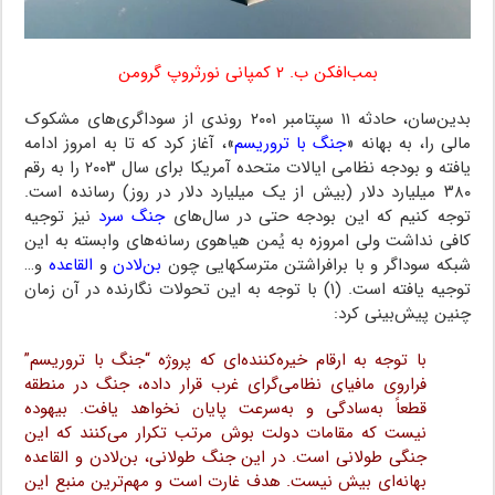
بمب‌افکن ب. ۲ کمپانی نورثروپ گرومن
بدین‌سان، حادثه ۱۱ سپتامبر ۲۰۰۱ روندی از سوداگری‌های مشکوک
مالی را، به بهانه «
جنگ با تروریسم
»، آغاز کرد که تا به امروز ادامه
یافته و بودجه نظامی ایالات متحده آمریکا برای سال ۲۰۰۳ را به رقم
۳۸۰ میلیارد دلار (بیش از یک میلیارد دلار در روز) رسانده است.
توجه کنیم که این بودجه حتی در سال‌های
جنگ سرد
نیز توجیه
کافی نداشت ولی امروزه به یُمن هیاهوی رسانه‌های وابسته به این
شبکه سوداگر و با برافراشتن مترسک‎هایی چون
بن‌لادن
و
القاعده
و…
توجیه یافته است. (۱) با توجه به این تحولات نگارنده در آن زمان
چنین پیش‌بینی کرد:
با توجه به ارقام خیره‌کننده‌ای که پروژه “جنگ با تروریسم”
فراروی مافیای نظامی‌گرای غرب قرار داده،‌ جنگ در منطقه
قطعاً به‌سادگی و به‌سرعت پایان نخواهد یافت. بیهوده
نیست که مقامات دولت بوش مرتب تکرار می‌کنند که این
جنگی طولانی است. در این جنگ طولانی،‌ بن‌لادن و القاعده
بهانه‌ای بیش نیست. هدف غارت است و مهم‌ترین منبع این