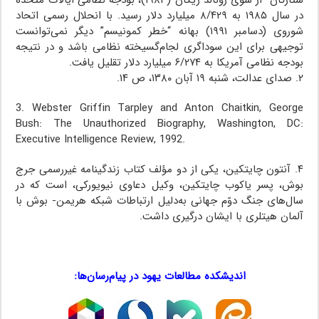
در سال ۱۹۸۵ به ۸/۴۲۹ میلیارد دلار رسید. با انحلال رسمی اتحاد
شوروی (دسامبر ۱۹۹۱) بهانه “خطر کمونیسم” دیگر نمی‌توانست
توجیهی برای این سوداگری لجام‌گسیخته نظامی باشد و در نتیجه
بودجه نظامی آمریکا به ۶/۲۷۴ میلیارد دلار تقلیل یافت.
۲. صدای عدالت، شنبه ۱۹ آبان ۱۳۸۰، ص ۱۴.
3. Webster Griffin Tarpley and Anton Chaitkin, George
Bush: The Unauthorized Biography, Washington, DC:
Executive Intelligence Review, 1992.
۴. آنتون چایتکین، یکی از دو مؤلف کتاب زندگینامه غیررسمی جرج
بوش،‌ پسر یاکوب چایتکین، وکیل دعاوی نیویورکی، است که در
سال‌های جنگ دوّم جهانی به‌دلیل ارتباطات شبکه هریمن- بوش با
آلمان هیتلری با ایشان درگیری داشت.
…
اندیشکده مطالعات یهود در پیام‌رسان‌ها:
…
…
…