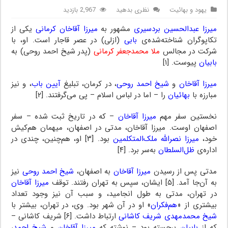
یهود و بهائیت
نظری بدهید
2,967 بازدید
میرزا عبدالحسین بردسیری
مشهور به
میرزا آقاخان کرمانی
یکی از
تکاپوگران شناخته‌شده‌ی
بابی
(ازلی) در عصر قاجار است. او، با
شرکت در مجالس
ملا محمدجعفر کرمانی
(پدر شیخ احمد روحی) به
بابیان
پیوست. [۱]
میرزا آقاخان
و
شیخ احمد روحی
، در کرمان، تبلیغ
آیین باب
، و نیز
مبارزه با
بهائیان
را – اما در لباس اسلام – پی می‌گرفتند. [۲]
نخستین سفر مهم
میرزا آقاخان
– که در تاریخ ثبت شده – سفر
اصفهان اوست. میرزا آقاخان، مدتی در اصفهان، میهمان هم‌کیش
خود،
میرزا نصرالله ملک‌المتکلمین
بود. [۳] او، هم‌چنین، چندی در
اداره‌ی
ظل‌السلطان
به‌سر برد. [۴]
مدتی پس از رسیدن
میرزا آقاخان
به اصفهان،
شیخ احمد روحی
نیز
به آن‌جا آمد. [۵] ایشان، سپس به تهران رفتند. توقف
میرزا آقاخان
در تهران، مدتی به طول انجامید، و سبب آن نیز وجود تعداد
بیشتری از «
هم‌فکران
» او در آن شهر بود. وی، در تهران، بیشتر با
شیخ محمدمهدی شریف کاشانی
ارتباط داشت. [۶] شریف کاشانی –
که از
بابیان
برجسته بود – نوشته که
میرزا آقاخان
و
شیخ احمد
،