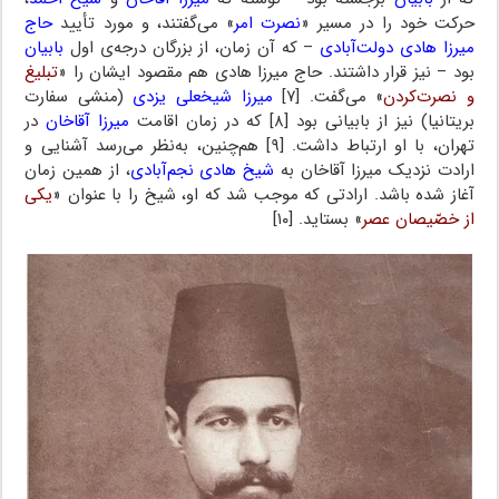
حرکت خود را در مسیر «
نصرت امر
» می‌گفتند، و مورد تأیید
حاج
میرزا هادی دولت‌آبادی
– که آن زمان، از بزرگان درجه‌ی اول
بابیان
بود – نیز قرار داشتند. حاج میرزا هادی هم مقصود ایشان را «
تبلیغ
و نصرت‌کردن
» می‌گفت. [۷]
میرزا شیخعلی یزدی
(منشی سفارت
بریتانیا) نیز از بابیانی بود [۸] که در زمان اقامت
میرزا آقاخان
در
تهران، با او ارتباط داشت. [۹] هم‌چنین، به‌نظر می‌رسد آشنایی و
ارادت نزدیک میرزا آقاخان به
شیخ هادی نجم‌آبادی
، از همین زمان
آغاز شده باشد. ارادتی که موجب شد که او، شیخ را با عنوان «
یکی
از خصّیصان عصر
» بستاید. [۱۰]