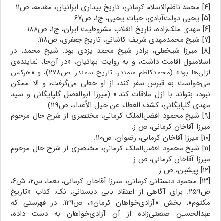
[۴] محمد ناظم‌الاسلام کرمانی، تاریخ بیداری ایرانیان، مقدمه، ص۱۱.
[۵] یحیی دولت‌آبادی، حیات یحیی، ج۱، ص۶۷.
[۶] مهدی ملک‌زاده، تاریخ انقلاب مشروطیت ایران، ج۱، ص۱۸۸.
[۷] شیخ محمدمهدی شریف کاشانی، تاریخ جعفری، ص۱۱۸.
[۸] میرزا شیخعلی، برادر شیخ محمد یزدی بود. شیخ محمد، در
اسلامبول اقامت داشت، و به روایت بهائیان، «در آن‌جا، نماینده‌ی
ازلی‌ها بود» (محمدکاظم سمندر، تاریخ سمندر، ص۲۷۸)، و «هرکس
می‌خواست به قبرس سفر کند، از او خطی می‌گرفت، و الا ممکن
نبود، بتواند با ازل ملاقات کند.» (میرزا ابوالفضل گلپایگانی و سید
مهدی گلپایگانی، کشف الغطاء عن حیل الأعداء، ص۱۱۹)
[۹] شیخ محمود افضل‌الملک کرمانی، مختصری از شرح حال مرحوم
میرزا آقاخان کرمانی، ص ز.
[۱۰] میرزا آقاخان کرمانی، رضوان، ص۱۱۰.
[۱۱] شیخ محمود افضل‌الملک کرمانی، مختصری از شرح حال مرحوم
میرزا آقاخان کرمانی، ص ز.
[۱۲] پیشین، ص ز.
[۱۳] محمود دبستانی کرمانی، میرزا آقاخان کرمانی، یغما، س۲، ش۶،
ص۲۵۹. برای آگاهی از اعتقاد بابی دبستانی، نک: کتاب «تاریخ
مکتوم»، بخش «آزادی‌خواهان کرمان»، ص۱۲۹. در فهرستی که
عبدالحسین صنعتی‌زاده از آن آزادی‌خواهان به دست داده،