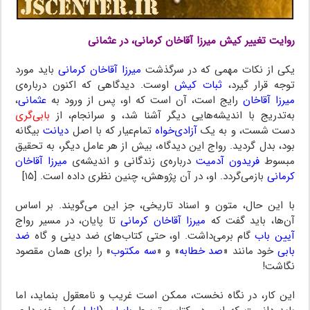
روایت تغییر کیش میرزا آقاخان کرمانی، در عثمانی
یکی از نکات مهمی که در سرگذشت
میرزا آقاخان کرمانی
باید مورد
توجه قرار گیرد،
ثبات کیش
اوست. دیدگاهی که اکنون درباره‌ی
میرزا آقاخان
رایج است، آن است که او، پس از ورود به
عثمانی
،
به‌تدریج با اندیشه‌هایی دیگر آشنا شد، و سرانجام، از
بابی‌گری
دست شست، و به یک
آزادی‌خواه
تمام‌عیار که با اصل
دیانت
بیگانه
بود، بدل گردید. رواج این دیدگاه، بیش از هر عامل دیگر، به تحقیق
مبسوط
فریدون آدمیت
درباره‌ی زندگانی و اندیشه‌ی
میرزا آقاخان
کرمانی
بازمی‌گردد. او، در آن پژوهش، چنین نظری داده است. [۱۵]
با این حال، متون و اسناد تاریخی، جز این می‌گویند. بر اساس
آن‌ها، باید گفت که
میرزا آقاخان کرمانی
تا پایان، در مسیر رواج
آیین باب
گام برمی‌داشت. او، حتی کتاب‌های ضد دینی و گاه
ضد
بابی
خود مانند «
صد خطابه
» و «
سه مکتوب
» را برای همان مقصود
نگاشت!
این کار، در نگاه نخست، ممکن است غریب و نامعقول بنماید، اما