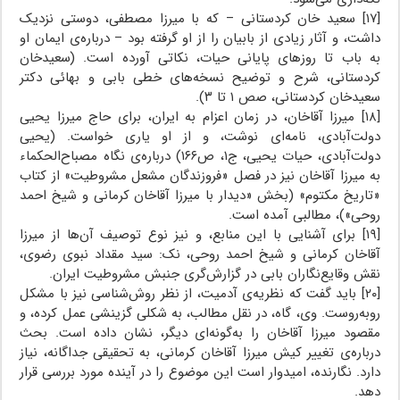
[۱۷] سعید خان کردستانی – که با میرزا مصطفی، دوستی نزدیک
داشت، و آثار زیادی از بابیان را از او گرفته بود – درباره‌ی ایمان او
به باب تا روزهای پایانی حیات، نکاتی آورده است. (سعیدخان
کردستانی، شرح و توضیح نسخه‌های خطی بابی و بهائی دکتر
سعیدخان کردستانی، صص ۱ تا ۳).
[۱۸] میرزا آقاخان، در زمان اعزام به ایران، برای حاج میرزا یحیی
دولت‌آبادی، نامه‌ای نوشت، و از او یاری خواست. (یحیی
دولت‌آبادی، حیات یحیی، ج۱، ص۱۶۶) درباره‌ی نگاه مصباح‌الحکماء
به میرزا آقاخان نیز در فصل «فروزندگان مشعل مشروطیت» از کتاب
«تاریخ مکتوم» (بخش «دیدار با میرزا آقاخان کرمانی و شیخ احمد
روحی»)، مطالبی آمده است.
[۱۹] برای آشنایی با این منابع، و نیز نوع توصیف آن‌ها از میرزا
آقاخان کرمانی و شیخ احمد روحی، نک: سید مقداد نبوی رضوی،
نقش وقایع‌نگاران بابی در گزارش‌گری جنبش مشروطیت ایران.
[۲۰] باید گفت که نظریه‌ی آدمیت، از نظر روش‌شناسی نیز با مشکل
روبه‌روست. وی، گاه، در نقل مطالب، به شکلی گزینشی عمل کرده، و
مقصود میرزا آقاخان را به‌گونه‌ای دیگر، نشان داده است. بحث
درباره‌ی تغییر کیش میرزا آقاخان کرمانی، به تحقیقی جداگانه، نیاز
دارد. نگارنده، امیدوار است این موضوع را در آینده مورد بررسی قرار
دهد.