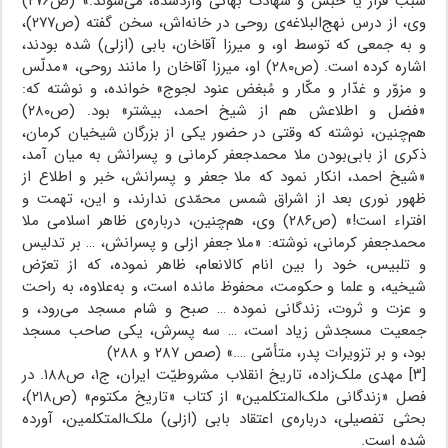
سبب فرار یا حبس و شهادت بهائی واردشده، می‌شوند.» (ص۲۷۶)
وی، از درس نهج‌البلاغه‌ی روحی در خانه‌اش، سخن گفته (ص۲۷۷)،
و به جمعی که توسط او، و میرزا آقاخان، بابی (ازلی) شده بودند،
اشاره کرده است. (ص۲۸۰) او، میرزا آقاخان را مانند روحی، «مدلّس
و مزوّر و غدّار و مکّار و مُبغض عنود لجوج» خوانده، و نوشته که:
«فضل و اطلاعش هم از شیخ احمد، بیشتر» بود. (ص۲۸۰)
هم‌چنین، نوشته که وقتی در حضور یکی از بزرگان شیخیان کرمان،
ذکری از بابی‌بودن ملا محمدجعفر کرمانی و پسرانش به میان آمد،
«شیخ احمد، انکار نمود که ملا جعفر و پسرانش، خبر و اطلاع از
ظهور نوری بعد از اشراق شمس محمّدی ندارند، و این، تهمت و
افتراء است!» (ص۲۸۶) وی، هم‌چنین، درباره‌ی ظاهر اسلامی ملا
محمدجعفر کرمانی، نوشته: «ملا جعفر ازلی و پسرانش، … بر تدلیس
و تلبیس، خود را بین انام کالانعام، ظاهر نموده، که از تعرّض
شیخیه، و علما و حکومت، محفوظ مانده است، و به‌علاوه، به راحت
و عزت و ثروت، زندگانی نموده … صبح و شام مسجد می‌رود، و
جمعیت مسجدش زیاد است، … سه پسرش، یکی صاحب مسجد
بود، و بر تزویرات پدر، متأسّی ….» (صص ۲۸۷ و ۲۸۸)
[۳] مهدی ملک‌زاده، تاریخ انقلاب مشروطیّت ایران، ج۱، ص۱۸۸. در
فصل «زندگانی ملک‌المتکلمین» از کتاب «تاریخ مکتوم» (ص۲۱۸)،
بحثی تفصیلی، درباره‌ی اعتقاد بابی (ازلی) ملک‌المتکلمین، آورده
شده است.