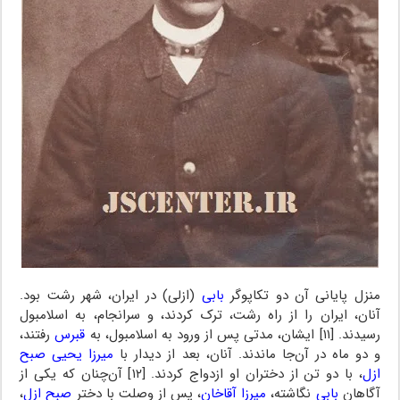
منزل پایانی آن دو تکاپوگر
بابی
(ازلی) در ایران، شهر رشت بود.
آنان، ایران را از راه رشت، ترک کردند، و سرانجام، به اسلامبول
رسیدند. [۱۱] ایشان، مدتی پس از ورود به اسلامبول، به
قبرس
رفتند،
و دو ماه در آن‌جا ماندند. آنان، بعد از دیدار با
میرزا یحیی صبح
ازل
، با دو تن از دختران او ازدواج کردند. [۱۲] آن‌چنان که یکی از
آگاهان
بابی
نگاشته،
میرزا آقاخان
، پس از وصلت با دختر
صبح ازل
،