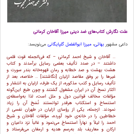
علت نگارش کتاب‌های ضد دینی میرزا آقاخان کرمانی
داعی مشهور
بهائی
،
میرزا ابوالفضل گلپایگانی
می‌نویسد:
… آقاخان و شیخ احمد کرمانی – که فی‌الجمله قوت قلمی
داشتند – در صدد تألیف بعضی رسایل برآمدند و کتاب
هشت بهشت و صد خطابه و رمان قهوه‌خانه بندر سورت و
غیرها را بر وفق مقاصد ازلیان [نگاشتند] … خلاصه، بعد از
تألیف رسایل و کتب مذکوره، از یک طرف، ازلیان به انتشار و
اکثار نسخ آن در ایران مشغول گشتند و چون طبع این‌گونه
مؤلفات مخالف قوانین دول و ملل است، لذا به‌واسطه‌ی
استنساخ و استکتاب هرقدر توانستند نُسَخ آن را زیاد
نمودند. ازجمله، یکی از رؤسای ازلیان در طهران نفسی از
خطاطین را در خانه‌ی خود آورده، مؤلفات آقاخان و شیخ
احمد را لیلاً و نهاراً استنساخ می‌نمود و غالباً نزد داعیان و
ارکان و معاریف بلد به‌رسم هدیه و ارمغان می‌فرستاد و