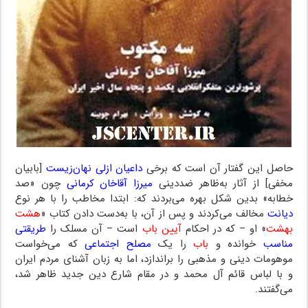
حاصل این گفتار آن است که برخی
داعیان ازلی نهان‌زیست
[بابیان
مخفی] از آثار به‌ظاهر ضددینی
میرزا آقاخان کرمانی
چون «صد
خطابه» بدین شکل بهره می‌بردند که: ابتدا مخاطب را با هر نوع
دیانت
مخالف می‌کردند و پس از آن، با به‌دست دادن کتاب «
هشت
بهشت
» او – که در احکام
آیین باب
است – آن مسلک را
طریقتی
مناسب
خوانده و
باب
را یک
مصلح اجتماعی
که می‌خواست
موهومات دینی و مذهبی را براندازد، اما به زبان آشنای مردم ایران
و با لباس قائم آل محمد و در مقام شارع دین جدید ظاهر شد،
می‌گفتند.