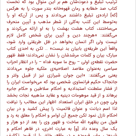
ترتیب تبلیغ و دعوت‌شان هم بر این منوال بود که نخست
کتاب صد خطابه و رمان قهوه‌خانه بندر سورت را به هرکس
[که] اراده‌ی تبلیغ داشتند می‌دادند و پس از آن‌که او را
به‌توسط این کتب به‌کلی از شطر مذهب و آیین منحرف
می‌ساختند، کتاب هشت بهشت را به او ارائه می‌کردند و
می‌گفتند: «هرچند دین و آیین برای شخص کامل لازم
نیست ولی اگر انسان بخواهد در ظل طریقتی وارد شود،
واقعاً این طریقه‌ی بابیان بد نیست» … لکن به احدی کتاب
مبارک بیان و کلمات مرشدشان را نشان نمی‌دادند؛ فقط ظهور
حضرت نقطه‌ی اولی – روح ما سویه فداه – را در انظار احزاب
سیاسی به‌عنوان مقاصد اصلاحیه‌ی ملکیه جلوه می‌دادند
یعنی می‌گفتند: «این جوان شیرازی نیز از قبیل ولتر و
جانجاک حکیم فرانساوی شخصی بود که می‌خواست ایران را
از فشار سلطنت استبدادیه و احکام سلاطین و حکام جابره
برهاند و از قید موهومات دینیه و عقاید مذهبیه نجات بخشد
ولی چون در خلق ایران استعداد اظهار این مطالب را نیافت
لذا اسم دیانت و عنوان قائمیت را پیش کشید و در بیان
احکام نازل نمود لکن جمیع آن اوامر و احکام را معلق به رد و
قبول من یظهره الله ساخت و ظهور وی را بعد از دو هزار و
یک سال وعده داد [و] به عبارت اخرى، در ظاهر احکام و
شریعتی مقرر فرموده و در واقع، خلق را از قیود تکالیف