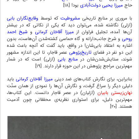
حاج
میرزا یحیی دولت‌آبادی
بود! [۱۸]
با مروری بر منابع تاریخی
مشروطیت
که توسط
وقایع‌نگاران بابی
(ازلی) نگاشته شده، می‌توان دید که یکی از نکاتی که در بیشتر
آن‌ها آمده، تجلیل فراوان از
میرزا آقاخان کرمانی
و
شیخ احمد
روحی
و شرح جانب‌دارانه و گاه حماسی کشته‌شدن آن‌هاست، بدون
اشاره به اعتقاد بابی‌شان! در واقع، باید گفت که آنچه باعث شده
این دو نفر در فضای
تاریخ‌پژوهی
عصر قاجار، تا این اندازه مشهور
شوند، ستایش‌شدن‌شان در
منابع بابی
(ازلی) است که در شمار
مهم‌ترین مراجع پژوهش در این حوزه قرار دارند. [۱۹]
بنابراین، برای نگارش کتاب‌های ضد دینی
میرزا آقاخان کرمانی
باید
دلیلی دیگر را سراغ گرفت، و نگارش آن‌ها را نمودی از همان سنّت
نهان‌زیستی بابیان
(ازلیان) در عصر قاجار دانست. این کتاب‌ها،
مهم‌ترین دلیل، برای استواری نظریه‌ی محققانی چون آدمیت
هستند. [۲۰]