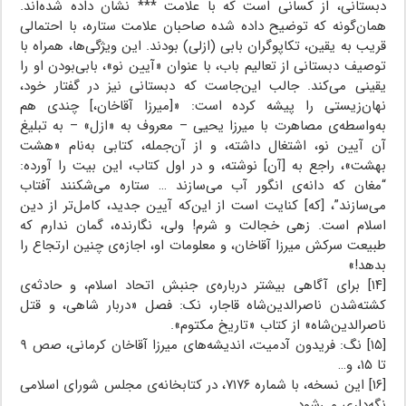
دبستانی، از کسانی است که با علامت *** نشان داده شده‌اند.
همان‌گونه که توضیح داده شده صاحبان علامت ستاره، با احتمالی
قریب به یقین، تکاپوگران بابی (ازلی) بودند. این ویژگی‌ها، همراه با
توصیف دبستانی از تعالیم باب، با عنوان «آیین نو»، بابی‌بودن او را
یقینی می‌کند. جالب این‌جاست که دبستانی نیز در گفتار خود،
نهان‌زیستی را پیشه کرده است: «[میرزا آقاخان،] چندی هم
به‌واسطه‌ی مصاهرت با میرزا یحیی – معروف به «ازل» – به تبلیغ
آن آیین نو، اشتغال داشته، و از آن‌جمله، کتابی به‌نام «هشت
بهشت»، راجع به [آن] نوشته، و در اول کتاب، این بیت را آورده:
“مغان که دانه‌ی انگور آب می‌سازند … ستاره می‌شکنند آفتاب
می‌سازند”، [که] کنایت است از این‌که آیین جدید، کامل‌تر از دین
اسلام است. زهی خجالت و شرم! ولی، نگارنده، گمان ندارم که
طبیعت سرکش میرزا آقاخان، و معلومات او، اجازه‌ی چنین ارتجاع را
بدهد!»
[۱۴] برای آگاهی بیشتر درباره‌ی جنبش اتحاد اسلام، و حادثه‌ی
کشته‌شدن ناصرالدین‌شاه قاجار، نک: فصل «دربار شاهی، و قتل
ناصرالدین‌شاه» از کتاب «تاریخ مکتوم».
[۱۵] نگ: فریدون آدمیت، اندیشه‌های میرزا آقاخان کرمانی، صص ۹
تا ۱۵، و…
[۱۶] این نسخه، با شماره ۷۱۷۶، در کتابخانه‌ی مجلس شورای اسلامی
نگه‌داری می‌شود.