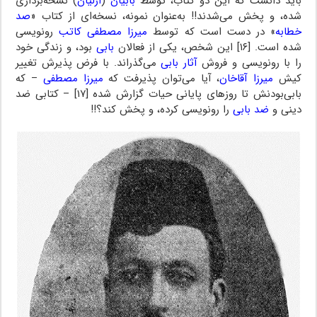
باید دانست که این دو کتاب، توسط
بابیان
(
ازلیان
) نسخه‌برداری
شده، و پخش می‌شدند!! به‌عنوان نمونه، نسخه‌ای از کتاب «
صد
خطابه
» در دست است که توسط
میرزا مصطفی کاتب
رونویسی
شده است. [۱۶] این شخص، یکی از فعالان
بابی
بود، و زندگی خود
را با رونویسی و فروش
آثار بابی
می‌گذراند. با فرض پذیرش تغییر
کیش
میرزا آقاخان
، آیا می‌توان پذیرفت که
میرزا مصطفی
– که
بابی‌بودنش تا روزهای پایانی حیات گزارش شده [۱۷] – کتابی ضد
دینی و
ضد بابی
را رونویسی کرده، و پخش کند؟!!