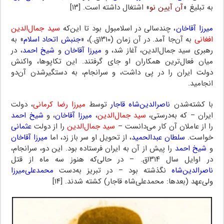
به تبلیغ «
آن آیین نو
» اشتغال داشته است. [۱۳]
میرزا آقاخان
، چندسالی در اسلامبول بود تا این‌که
سید جمال‌الدین
افغانی
به آن‌جا آمد. در آن زمان (۱۳۱۰ق.)، «
جنبش اتحاد اسلام
» به
رهبری سید جمال‌الدین، آغاز شد، و
میرزا آقاخان
و
شیخ احمد
، در
میان فعال‌ترین همکاران او جای گرفتند. این تکاپوها، واکنش
دولت ایران را در پی داشت، و سرانجام، به دستگیرشدن آن‌دو
انجامید.
با کشته‌شدن
ناصرالدین‌شاه قاجار
توسط
میرزا رضا کرمانی
، دولت
ایران – که به‌درستی،
سید جمال‌الدین
،
میرزا آقاخان
، و
شیخ احمد
را از عاملان آن کار می‌دانست –
سید جمال‌الدین
را از دولت
عثمانی
خواست.
سلطان عبدالحمید
، از تحویل او سر باز زد، اما
میرزا آقاخان
و
شیخ احمد
را پیش از آن به ایران فرستاده بود. این دو، سرانجام،
در اوایل سال ۱۳۱۴ق. – در حالی‌که هنوز سه ماه از قتل
ناصرالدین‌شاه
نگذشته بود – در تبریز به‌دست
محمدعلی‌میرزا
ولی‌عهد (بعدها: محمدعلی‌شاه قاجار) کشته شدند. [۱۴]