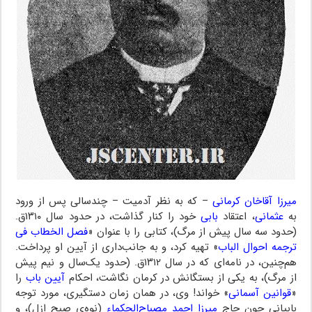
میرزا آقاخان کرمانی
– که به نظر آدمیت – چندسالی پس از ورود
به
عثمانی
، اعتقاد
بابی
خود را کنار گذاشت، در حدود سال ۱۳۱۰ق.
(حدود سه سال پیش از مرگ)، کتابی را با عنوان «
فصل الخطاب فی
ترجمه احوال الباب
» تهیه کرد، و به جانب‌داری از آیین او پرداخت.
هم‌چنین، در نامه‌ای که در سال ۱۳۱۲ق. (حدود یک‌سال و نیم پیش
از مرگ)، به یکی از بستگانش در کرمان نگاشت، احکام
آیین باب
را
«
قوانین آسمانی
» خواند! وی، در همان زمان دستگیری، مورد توجه
بابیانی چون حاج
میرزا احمد مصباح‌الحکماء
(نوه‌ی صبح ازل)، و