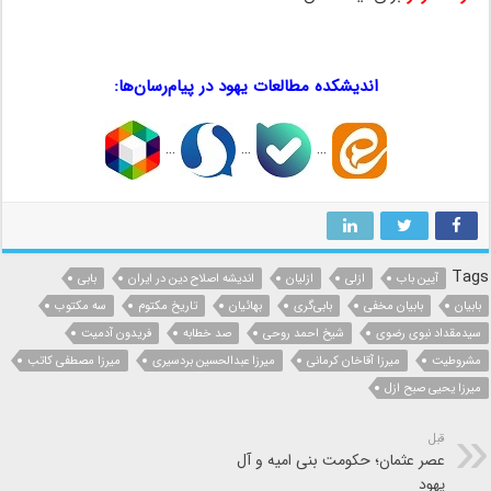
…
اندیشکده مطالعات یهود در پیام‌رسان‌ها:
…
…
…
Tags
آیین باب
ازلی
ازلیان
اندیشه اصلاح دین در ایران
بابی
بابیان
بابیان مخفی
بابی‌گری
بهائیان
تاریخ مکتوم
سه مکتوب
سیدمقداد نبوی رضوی
شیخ احمد روحی
صد خطابه
فریدون آدمیت
مشروطیت
میرزا آقاخان کرمانی
میرزا عبدالحسین بردسیری
میرزا مصطفی کاتب
میرزا یحیی صبح ازل
قبل
عصر عثمان؛ حکومت بنی امیه و آل
یهود