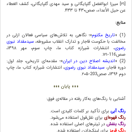
[۲۱] میرزا ابوالفضل گلپایگانی و سید مهدی گلپایگانی، کشف الغطاء
عن حیل الأعداء، صص۴۳۰ تا ۴۳۳.
منابع:
(1) «
تاریخ مکتوم
»؛ نگاهی به تلاش‌های سیاسی فعالان ازلی در
مخالفت با حکومت قاجار و تدارک انقلاب مشروطه،
سیدمقداد نبوی
رضوی
، انتشارات شیرازه کتاب ما، چاپ سوم، مهر ۱۳۹۸،
صص116-۱۲۱.
(2) «
اندیشه اصلاح دین در ایران
»؛ مقدمه‌ای تاریخی، جلد اول:
دوره قاجار،
سیدمقداد نبوی رضوی
، انتشارات شیرازه کتاب ما، چاپ
دوم ۱۳۹۶، صص203-۲۰۵.
««« پایان »»»
آشنایی با رنگ‌های به‌کار رفته در مقاله‌ی فوق:
رنگ آبی
برای تأکید بر کلمات کلیدی است.
رنگ قهوه‌ای
برای نقل‌قول استفاده می‌شود.
رنگ بنفش
در تیترهای اصلی استفاده شده.
رنگ قرمز
برای لینک‌دادن استفاده شده.